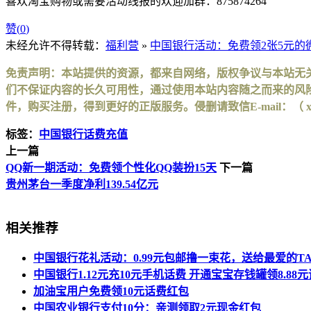
喜欢淘宝购物或需要活动线报的欢迎加群：875874264
赞(
0
)
未经允许不得转载：
福利营
»
中国银行活动：免费领2张5元的
免责声明：本站提供的资源，都来自网络，版权争议与本站无
们不保证内容的长久可用性，通过使用本站内容随之而来的风险
件，购买注册，得到更好的正版服务。侵删请致信E-mail：（ xinhuax
标签：
中国银行话费充值
上一篇
QQ新一期活动：免费领个性化QQ装扮15天
下一篇
贵州茅台一季度净利139.54亿元
相关推荐
中国银行花礼活动：0.99元包邮撸一束花，送给最爱的T
中国银行1.12元充10元手机话费 开通宝宝存钱罐领8.88
加油宝用户免费领10元话费红包
中国农业银行支付10分：亲测领取2元现金红包