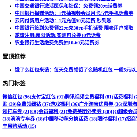
中国交通银行激活医保和社保：免费领20元话费券
中国银行捐赠活动：1元抽视频会员月卡/5元手机话费券
云闪付新用户活动：1元充值50元话费 秒到账
中国银行签到免费领22元充30元手机话费 限老用户领取
邀请注册i襄阳活动:实测可兑换10元话费
农业银行生活缴费免费抽10-60元话费券
置顶推荐
饿了么红包来袭：每天免费领饿了么随机红包 一般5元以
热门标签
微信红包 (96)
支付宝红包 (91)
腾讯视频会员福利 (81)
话费福利 (7
贴 (39)
免费领绿钻 (37)
游戏福利 (36)
广州淘宝优惠券 (36)
深圳淘宝
领打车券 (21)
QQ会员福利 (21)
免费美团外卖券 (20)
QQ超级会员福
(18)
滴滴专车券 (18)
中国移动积分换话费 (18)
限时福利 (17)
招商银
宁易购活动 (15)