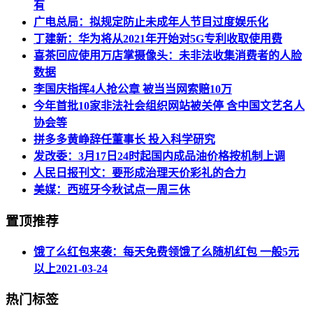
有
广电总局：拟规定防止未成年人节目过度娱乐化
丁建新：华为将从2021年开始对5G专利收取使用费
喜茶回应使用万店掌摄像头：未非法收集消费者的人脸
数据
李国庆指挥4人抢公章 被当当网索赔10万
今年首批10家非法社会组织网站被关停 含中国文艺名人
协会等
拼多多黄峥辞任董事长 投入科学研究
发改委：3月17日24时起国内成品油价格按机制上调
人民日报刊文：要形成治理天价彩礼的合力
美媒：西班牙今秋试点一周三休
置顶推荐
饿了么红包来袭：每天免费领饿了么随机红包 一般5元
以上
2021-03-24
热门标签