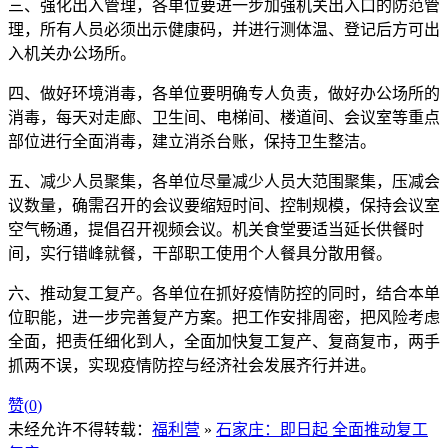
三、强化出入管理，各单位要进一步加强机关出入口的防范管
理，所有人员必须出示健康码，并进行测体温、登记后方可出
入机关办公场所。
四、做好环境消毒，各单位要明确专人负责，做好办公场所的
消毒，每天对走廊、卫生间、电梯间、楼道间、会议室等重点
部位进行全面消毒，建立消杀台账，保持卫生整洁。
五、减少人员聚集，各单位尽量减少人员大范围聚集，压减会
议数量，确需召开的会议要缩短时间、控制规模，保持会议室
空气畅通，提倡召开视频会议。机关食堂要适当延长供餐时
间，实行错峰就餐，干部职工使用个人餐具分散用餐。
六、推动复工复产。各单位在抓好疫情防控的同时，结合本单
位职能，进一步完善复产方案。把工作安排周密，把风险考虑
全面，把责任细化到人，全面加快复工复产、复商复市，两手
抓两不误，实现疫情防控与经济社会发展齐行并进。
赞(
0
)
未经允许不得转载：
福利营
»
石家庄：即日起 全面推动复工