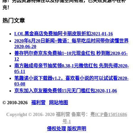
除！另因资源特殊性以及存储空间有限，已失效资源不在补
充！
热门文章
LOL黑金商店免费抽阿卡丽皮肤折扣
2021-01-16
2020年6月20日新闻+微语：每早吃瓜时间带你读懂世界
2020-06-20
善存钙尔奇京东免费抽1~10元现金红包 秒到账
2020-05-
12
南方融成母亲节抽奖领0.38-1元微信红包 先到先得
2020-
05-11
笔趣读小说下载器v1.2，喜欢看小说的可以试试看
2020-
03-08
京东加入京友圈免费领15元无门槛红包
2020-11-06
© 2010-2026
福利营
网站地图
Copyright © 2016- 2020 福利营 备案号：
粤ICP备15051686
号-1
侵权处理
版权声明