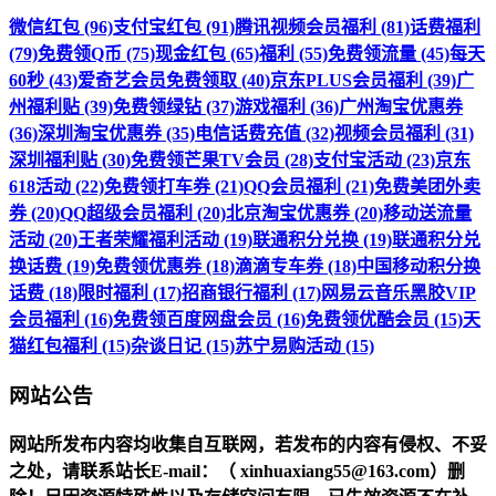
微信红包 (96)
支付宝红包 (91)
腾讯视频会员福利 (81)
话费福利
(79)
免费领Q币 (75)
现金红包 (65)
福利 (55)
免费领流量 (45)
每天
60秒 (43)
爱奇艺会员免费领取 (40)
京东PLUS会员福利 (39)
广
州福利贴 (39)
免费领绿钻 (37)
游戏福利 (36)
广州淘宝优惠券
(36)
深圳淘宝优惠券 (35)
电信话费充值 (32)
视频会员福利 (31)
深圳福利贴 (30)
免费领芒果TV会员 (28)
支付宝活动 (23)
京东
618活动 (22)
免费领打车券 (21)
QQ会员福利 (21)
免费美团外卖
券 (20)
QQ超级会员福利 (20)
北京淘宝优惠券 (20)
移动送流量
活动 (20)
王者荣耀福利活动 (19)
联通积分兑换 (19)
联通积分兑
换话费 (19)
免费领优惠券 (18)
滴滴专车券 (18)
中国移动积分换
话费 (18)
限时福利 (17)
招商银行福利 (17)
网易云音乐黑胶VIP
会员福利 (16)
免费领百度网盘会员 (16)
免费领优酷会员 (15)
天
猫红包福利 (15)
杂谈日记 (15)
苏宁易购活动 (15)
网站公告
网站所发布内容均收集自互联网，若发布的内容有侵权、不妥
之处，请联系站长
E-mail
：（ xinhuaxiang55@163.com）删