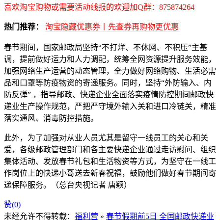
喜欢淘宝购物或需要活动线报的欢迎加Q群：875874264
热门推荐：
淘宝隐藏优惠券丨先查券再购物更优惠
春节期间，国家邮政局坚持“不打烊、不休网、不积压”主基
调，提前做好运力和人力调配，统筹全网资源提升服务效能，
加强网络生产运营的动态管理，全力做好网络购物、生活必需
品和口罩等防疫物资的寄递服务。同时，坚持“外防输入、内
防反弹” ，指导邮政、快递企业全面落实疫情防控期间邮政快
递业生产操作规范，严把严守境外输入关和进口冷链关，精准
落实通风、消毒防控措施。
此外，为了加强对从业人员尤其是留守一线员工的关心和关
爱，各级邮政管理部门和各主要快递企业通过走访慰问、组织
集体活动、发放春节礼包和生活物资等方式，为坚守在一线工
作岗位上的快递小哥送去新春祝福，鼓励他们做好春节期间寄
递保障服务。（总台央视记者 唐颖）
赞(
0
)
未经允许不得转载：
福利营
»
春节假期前5日 全国邮政快递业