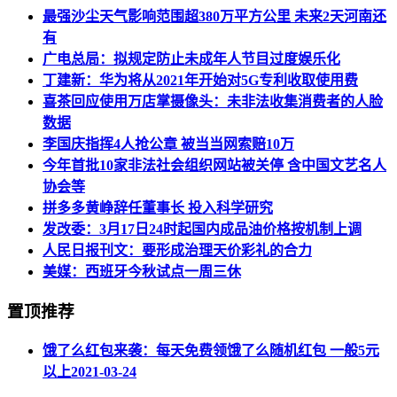
最强沙尘天气影响范围超380万平方公里 未来2天河南还
有
广电总局：拟规定防止未成年人节目过度娱乐化
丁建新：华为将从2021年开始对5G专利收取使用费
喜茶回应使用万店掌摄像头：未非法收集消费者的人脸
数据
李国庆指挥4人抢公章 被当当网索赔10万
今年首批10家非法社会组织网站被关停 含中国文艺名人
协会等
拼多多黄峥辞任董事长 投入科学研究
发改委：3月17日24时起国内成品油价格按机制上调
人民日报刊文：要形成治理天价彩礼的合力
美媒：西班牙今秋试点一周三休
置顶推荐
饿了么红包来袭：每天免费领饿了么随机红包 一般5元
以上
2021-03-24