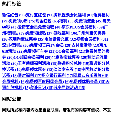
热门标签
微信红包 (96)
支付宝红包 (91)
腾讯视频会员福利 (81)
话费福利
(79)
免费领Q币 (75)
现金红包 (65)
福利 (55)
免费领流量 (45)
每天
60秒 (43)
爱奇艺会员免费领取 (40)
京东PLUS会员福利 (39)
广
州福利贴 (39)
免费领绿钻 (37)
游戏福利 (36)
广州淘宝优惠券
(36)
深圳淘宝优惠券 (35)
电信话费充值 (32)
视频会员福利 (31)
深圳福利贴 (30)
免费领芒果TV会员 (28)
支付宝活动 (23)
京东
618活动 (22)
免费领打车券 (21)
QQ会员福利 (21)
免费美团外卖
券 (20)
QQ超级会员福利 (20)
北京淘宝优惠券 (20)
移动送流量
活动 (20)
王者荣耀福利活动 (19)
联通积分兑换 (19)
联通积分兑
换话费 (19)
免费领优惠券 (18)
滴滴专车券 (18)
中国移动积分换
话费 (18)
限时福利 (17)
招商银行福利 (17)
网易云音乐黑胶VIP
会员福利 (16)
免费领百度网盘会员 (16)
免费领优酷会员 (15)
天
猫红包福利 (15)
杂谈日记 (15)
苏宁易购活动 (15)
网站公告
网站所发布内容均收集自互联网，若发布的内容有侵权、不妥