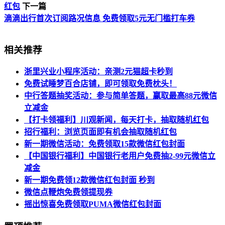
红包
下一篇
滴滴出行首次订阅路况信息 免费领取5元无门槛打车券
相关推荐
浙里兴业小程序活动：亲测2元猫超卡秒到
免费试睡梦百合店铺，即可领取免费枕头！
中行答题抽奖活动：参与简单答题，赢取最高88元微信
立减金
【打卡领福利】川观新闻，每天打卡，抽取随机红包
招行福利：浏览页面即有机会抽取随机红包
新一期微信活动：免费领取15款微信红包封面
【中国银行福利】中国银行老用户免费抽2-99元微信立
减金
新一期免费领12款微信红包封面 秒到
微信点鞭炮免费领提现券
摇出惊喜免费领取PUMA微信红包封面