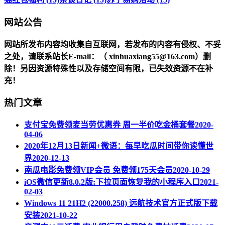
网站公告
网站所发布内容均收集自互联网，若发布的内容有侵权、不妥
之处，请联系站长
E-mail
：（ xinhuaxiang55@163.com）删
除！另因资源特殊性以及存储空间有限，已失效资源不在补
充！
热门文章
支付宝免费领麦当劳优惠券 周一半价吃金桶套餐
2020-
04-06
2020年12月13日新闻+微语：每早吃瓜时间带你读懂世
界
2020-12-13
南瓜电影免费领VIP会员 免费领175天会员
2020-10-29
iOS微信更新8.0.2版:下拉页面恢复我的小程序入口
2021-
02-03
Windows 11 21H2 (22000.258) 远航技术官方正式版下载
安装
2021-10-22