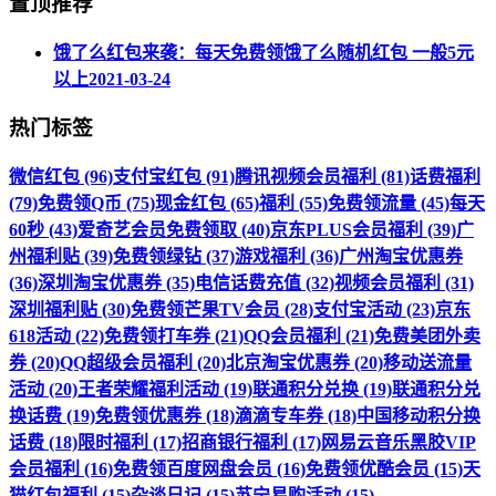
置顶推荐
饿了么红包来袭：每天免费领饿了么随机红包 一般5元
以上
2021-03-24
热门标签
微信红包 (96)
支付宝红包 (91)
腾讯视频会员福利 (81)
话费福利
(79)
免费领Q币 (75)
现金红包 (65)
福利 (55)
免费领流量 (45)
每天
60秒 (43)
爱奇艺会员免费领取 (40)
京东PLUS会员福利 (39)
广
州福利贴 (39)
免费领绿钻 (37)
游戏福利 (36)
广州淘宝优惠券
(36)
深圳淘宝优惠券 (35)
电信话费充值 (32)
视频会员福利 (31)
深圳福利贴 (30)
免费领芒果TV会员 (28)
支付宝活动 (23)
京东
618活动 (22)
免费领打车券 (21)
QQ会员福利 (21)
免费美团外卖
券 (20)
QQ超级会员福利 (20)
北京淘宝优惠券 (20)
移动送流量
活动 (20)
王者荣耀福利活动 (19)
联通积分兑换 (19)
联通积分兑
换话费 (19)
免费领优惠券 (18)
滴滴专车券 (18)
中国移动积分换
话费 (18)
限时福利 (17)
招商银行福利 (17)
网易云音乐黑胶VIP
会员福利 (16)
免费领百度网盘会员 (16)
免费领优酷会员 (15)
天
猫红包福利 (15)
杂谈日记 (15)
苏宁易购活动 (15)