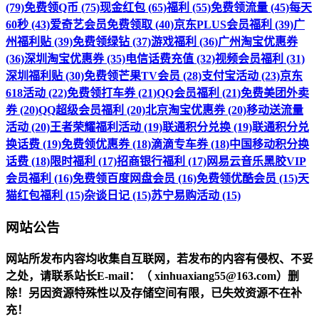
(79)
免费领Q币 (75)
现金红包 (65)
福利 (55)
免费领流量 (45)
每天
60秒 (43)
爱奇艺会员免费领取 (40)
京东PLUS会员福利 (39)
广
州福利贴 (39)
免费领绿钻 (37)
游戏福利 (36)
广州淘宝优惠券
(36)
深圳淘宝优惠券 (35)
电信话费充值 (32)
视频会员福利 (31)
深圳福利贴 (30)
免费领芒果TV会员 (28)
支付宝活动 (23)
京东
618活动 (22)
免费领打车券 (21)
QQ会员福利 (21)
免费美团外卖
券 (20)
QQ超级会员福利 (20)
北京淘宝优惠券 (20)
移动送流量
活动 (20)
王者荣耀福利活动 (19)
联通积分兑换 (19)
联通积分兑
换话费 (19)
免费领优惠券 (18)
滴滴专车券 (18)
中国移动积分换
话费 (18)
限时福利 (17)
招商银行福利 (17)
网易云音乐黑胶VIP
会员福利 (16)
免费领百度网盘会员 (16)
免费领优酷会员 (15)
天
猫红包福利 (15)
杂谈日记 (15)
苏宁易购活动 (15)
网站公告
网站所发布内容均收集自互联网，若发布的内容有侵权、不妥
之处，请联系站长
E-mail
：（ xinhuaxiang55@163.com）删
除！另因资源特殊性以及存储空间有限，已失效资源不在补
充！