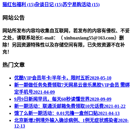
猫红包福利 (15)
杂谈日记 (15)
苏宁易购活动 (15)
网站公告
网站所发布内容均收集自互联网，若发布的内容有侵权、不妥
之处，请联系站长
E-mail
：（ xinhuaxiang55@163.com）删
除！另因资源特殊性以及存储空间有限，已失效资源不在补
充！
热门文章
优酷VIP会员年卡/半年卡，限时五折
2020-05-10
新一期做任务免费领取7天网易云音乐黑胶VIP会员 需绑
定手机号
2021-04-09
9月9日新闻早讯，每天60秒读懂世界
2020-09-09
新一期活动：联通沃邮箱免费领取10元话费
2021-01-22
饿了么新一期活动：0.01元撸一盒创口贴
2021-04-13
北京新增2例境外输入确诊病例、1例无症状感染者
2020-
12-13