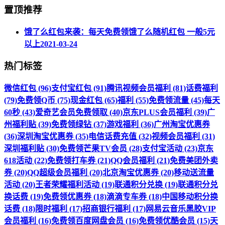
置顶推荐
饿了么红包来袭：每天免费领饿了么随机红包 一般5元
以上
2021-03-24
热门标签
微信红包 (96)
支付宝红包 (91)
腾讯视频会员福利 (81)
话费福利
(79)
免费领Q币 (75)
现金红包 (65)
福利 (55)
免费领流量 (45)
每天
60秒 (43)
爱奇艺会员免费领取 (40)
京东PLUS会员福利 (39)
广
州福利贴 (39)
免费领绿钻 (37)
游戏福利 (36)
广州淘宝优惠券
(36)
深圳淘宝优惠券 (35)
电信话费充值 (32)
视频会员福利 (31)
深圳福利贴 (30)
免费领芒果TV会员 (28)
支付宝活动 (23)
京东
618活动 (22)
免费领打车券 (21)
QQ会员福利 (21)
免费美团外卖
券 (20)
QQ超级会员福利 (20)
北京淘宝优惠券 (20)
移动送流量
活动 (20)
王者荣耀福利活动 (19)
联通积分兑换 (19)
联通积分兑
换话费 (19)
免费领优惠券 (18)
滴滴专车券 (18)
中国移动积分换
话费 (18)
限时福利 (17)
招商银行福利 (17)
网易云音乐黑胶VIP
会员福利 (16)
免费领百度网盘会员 (16)
免费领优酷会员 (15)
天