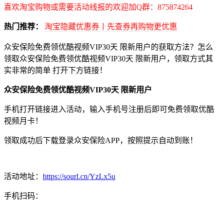
喜欢淘宝购物或需要活动线报的欢迎加Q群：875874264
热门推荐：
淘宝隐藏优惠券丨先查券再购物更优惠
众安保险免费领优酷视频VIP30天 限新用户的获取方法？怎么
领取众安保险免费领优酷视频VIP30天 限新用户，领取方式其
实非常的简单 打开下方链接！
众安保险免费领优酷视频VIP30天 限新用户
手机打开链接进入活动，输入手机号注册后即可免费领取优酷
视频月卡！
领取成功后下载登录众安保险APP，按照提示自动到账！
活动地址：
https://sourl.cn/YzLx5u
手机扫码：