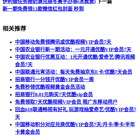
伊利做任务攒奶滴兑换冬奥手办等(冰敦敦)
下一篇
新一期免费领12款微信红包封面 秒到
相关推荐
中国移动免费领腾讯或优酷视频VIP会员7天
中国农业银行新一期活动：一元开通优酷VIP会员7天
中国农业银行优惠互动：1元开通优酷/爱奇艺/腾讯视频
会员7天
中国联通元宵活动：每天免费抽京东E卡/优酷7天会员
招商银行一分钱开优酷VIP会员一周
免费秒领优酷视频黄金会员活动
招商银行0.01元购买7天优酷vip会员
免费领取7天优酷视频VIP会员 限广东移动用户
回血618联通畅视有好礼 玩游戏抽爱奇艺/优酷VIP会员7
天
中国移动积分对应兑换优酷VIP会员7天/月卡/季卡/半年
卡黄金会员