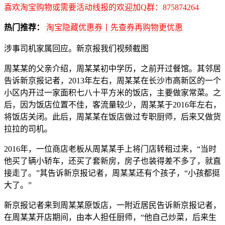
喜欢淘宝购物或需要活动线报的欢迎加Q群：875874264
热门推荐：
淘宝隐藏优惠券丨先查券再购物更优惠
涉事司机家属回应。新京报我们视频截图
周某某的父亲介绍，周某某初中学历，之前开过餐馆。其邻居
告诉新京报记者，2013年左右，周某某在长沙市高新区的一个
小区内开过一家面积七八十平方米的饭店，主要做家常菜。之
后，因为饭店位置不佳，客流量较少，周某某于2016年左右，
将饭店关闭。此后，周某某在饭店做过专职厨师，后来又做货
拉拉的司机。
2016年，一位商店老板从周某某手上将门店转租过来，“当时
他买了辆小轿车，还买了套新房，房子也装得差不多了，就直
接走了。”其告诉新京报记者，周某某还有个孩子，“小孩都挺
大了。”
新京报记者来到周某某原饭店，一附近居民告诉新京报记者，
在周某某开店期间，由本人担任厨师，“他自己炒菜，后来生