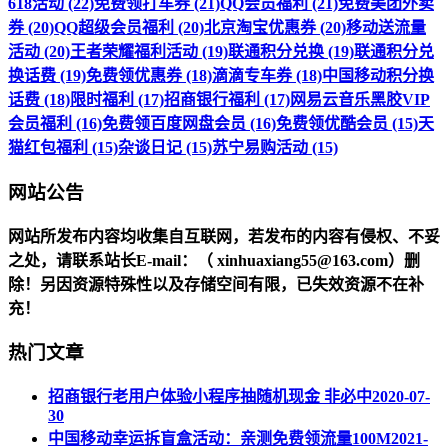
618活动 (22)
免费领打车券 (21)
QQ会员福利 (21)
免费美团外卖
券 (20)
QQ超级会员福利 (20)
北京淘宝优惠券 (20)
移动送流量
活动 (20)
王者荣耀福利活动 (19)
联通积分兑换 (19)
联通积分兑
换话费 (19)
免费领优惠券 (18)
滴滴专车券 (18)
中国移动积分换
话费 (18)
限时福利 (17)
招商银行福利 (17)
网易云音乐黑胶VIP
会员福利 (16)
免费领百度网盘会员 (16)
免费领优酷会员 (15)
天
猫红包福利 (15)
杂谈日记 (15)
苏宁易购活动 (15)
网站公告
网站所发布内容均收集自互联网，若发布的内容有侵权、不妥
之处，请联系站长
E-mail
：（ xinhuaxiang55@163.com）删
除！另因资源特殊性以及存储空间有限，已失效资源不在补
充！
热门文章
招商银行老用户体验小程序抽随机现金 非必中
2020-07-
30
中国移动幸运拆盲盒活动：亲测免费领流量100M
2021-