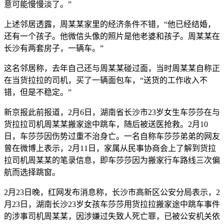
意可能慢慢淡了。”
上述邻居透露，周某某家里的经济条件不错，“他已经结婚，
还有一个孩子。他微信头像的照片是他老婆和孩子。周某某在
长沙有两套房子，一辆车。”
这名邻居称，去年自己还与周某某碰过面，当时周某某自称正
在当货拉拉的司机，买了一辆面包车，“送货的工作收入不
错，但是不稳定。”
新京报此前报道，2月6日，湖南省长沙市23岁女生车莎莎在与
货拉拉司机周某某搬家途中跳车，随后被送医抢救。2月10
日，车莎莎因伤势过重不治身亡。一名自称车莎莎弟弟的网友
曾在微博上表示，2月11日，家属从民事协商会上了解到货拉
拉司机周某某的笔录信息，即车莎莎因为搬家行车路线三次偏
航而选择跳窗。
2月23日晚，红网发布消息称，长沙市高新区公安分局表示，2
月23日，湖南长沙23岁女孩车莎莎用货拉拉搬家途中跳车事件
的涉事司机周某某，因涉嫌过失致人死亡罪，已被公安机关依