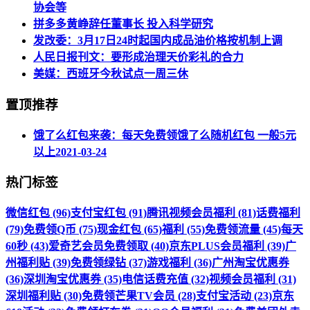
协会等
拼多多黄峥辞任董事长 投入科学研究
发改委：3月17日24时起国内成品油价格按机制上调
人民日报刊文：要形成治理天价彩礼的合力
美媒：西班牙今秋试点一周三休
置顶推荐
饿了么红包来袭：每天免费领饿了么随机红包 一般5元
以上
2021-03-24
热门标签
微信红包 (96)
支付宝红包 (91)
腾讯视频会员福利 (81)
话费福利
(79)
免费领Q币 (75)
现金红包 (65)
福利 (55)
免费领流量 (45)
每天
60秒 (43)
爱奇艺会员免费领取 (40)
京东PLUS会员福利 (39)
广
州福利贴 (39)
免费领绿钻 (37)
游戏福利 (36)
广州淘宝优惠券
(36)
深圳淘宝优惠券 (35)
电信话费充值 (32)
视频会员福利 (31)
深圳福利贴 (30)
免费领芒果TV会员 (28)
支付宝活动 (23)
京东