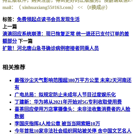
持正版软件，购买注册，得到更好的正版服务。侵删请致信E-
mail：（ xinhuaxiang55#163.com） << （#换成@）
标签：
免费领起点读书会员
发现生活
上一篇
滴滴回应系统崩溃：现已恢复正常 统一退还已支付订单的差
额部分
下一篇
扩散！河北唐山急寻确诊病例密接者同乘人员
相关推荐
最强沙尘天气影响范围超380万平方公里 未来2天河南还
有
广电总局：拟规定防止未成年人节目过度娱乐化
丁建新：华为将从2021年开始对5G专利收取使用费
喜茶回应使用万店掌摄像头：未非法收集消费者的人脸
数据
李国庆指挥4人抢公章 被当当网索赔10万
今年首批10家非法社会组织网站被关停 含中国文艺名人