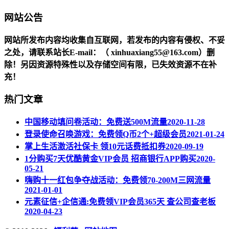
网站公告
网站所发布内容均收集自互联网，若发布的内容有侵权、不妥
之处，请联系站长
E-mail
：（ xinhuaxiang55@163.com）删
除！另因资源特殊性以及存储空间有限，已失效资源不在补
充！
热门文章
中国移动填问卷活动：免费送500M流量
2020-11-28
登录使命召唤游戏：免费领Q币2个+超级会员
2021-01-24
掌上生活激活社保卡 领10元话费抵扣券
2020-09-19
1分购买7天优酷黄金VIP会员 招商银行APP购买
2020-
05-21
嗨购十一红包争夺战活动：免费领70-200M三网流量
2021-01-01
元素征信+企信通:免费领VIP会员365天 查公司查老板
2020-04-23