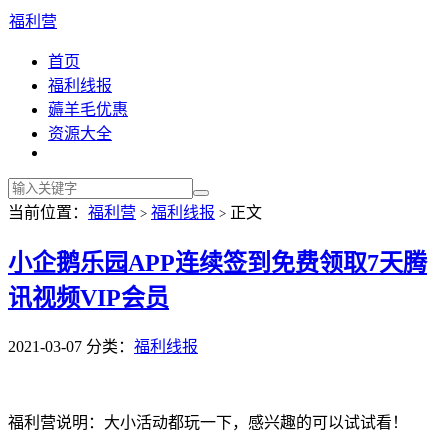
福利营
首页
福利线报
薅羊毛优惠
资源大全
当前位置：
福利营
福利线报
正文
>
>
小企鹅乐园APP连续签到免费领取7天腾
讯视频VIP会员
2021-03-07
分类：
福利线报
福利营说明：大小活动都玩一下，感兴趣的可以试试看！