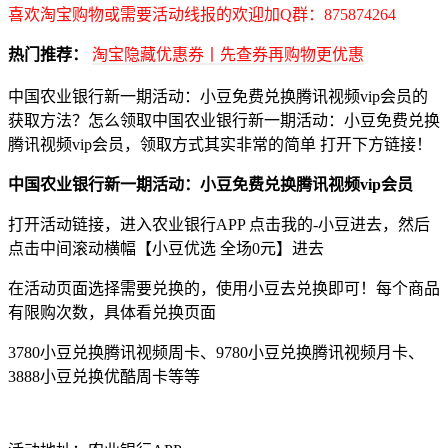
喜欢淘宝购物或需要活动线报的欢迎加Q群：875874264
热门推荐：
淘宝隐藏优惠券丨先查券再购物更优惠
中国农业银行新一期活动：小豆免费兑换腾讯视频vip会员的
获取方法？怎么领取中国农业银行新一期活动：小豆免费兑换
腾讯视频vip会员，领取方式其实非常的简单 打开下方链接！
中国农业银行新一期活动：小豆免费兑换腾讯视频vip会员
打开活动链接，进入农业银行APP 点击我的-小豆进去，然后
点击中间滚动横幅【小豆优选 全场0元】进去
在活动页面选择需要兑换的，使用小豆去兑换即可！每个商品
有限购次数，具体看兑换页面
3780小豆兑换腾讯视频周卡、9780小豆兑换腾讯视频月卡、
3888小豆兑换优酷周卡等等