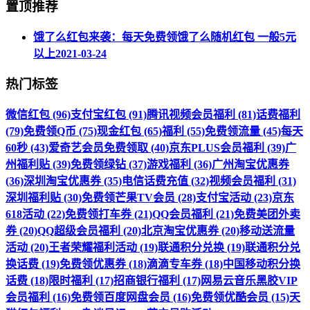
置顶推荐
饿了么红包来袭：每天免费领饿了么随机红包 一般5元
以上
2021-03-24
热门标签
微信红包 (96)
支付宝红包 (91)
腾讯视频会员福利 (81)
话费福利
(79)
免费领Q币 (75)
现金红包 (65)
福利 (55)
免费领流量 (45)
每天
60秒 (43)
爱奇艺会员免费领取 (40)
京东PLUS会员福利 (39)
广
州福利贴 (39)
免费领绿钻 (37)
游戏福利 (36)
广州淘宝优惠券
(36)
深圳淘宝优惠券 (35)
电信话费充值 (32)
视频会员福利 (31)
深圳福利贴 (30)
免费领芒果TV会员 (28)
支付宝活动 (23)
京东
618活动 (22)
免费领打车券 (21)
QQ会员福利 (21)
免费美团外卖
券 (20)
QQ超级会员福利 (20)
北京淘宝优惠券 (20)
移动送流量
活动 (20)
王者荣耀福利活动 (19)
联通积分兑换 (19)
联通积分兑
换话费 (19)
免费领优惠券 (18)
滴滴专车券 (18)
中国移动积分换
话费 (18)
限时福利 (17)
招商银行福利 (17)
网易云音乐黑胶VIP
会员福利 (16)
免费领百度网盘会员 (16)
免费领优酷会员 (15)
天