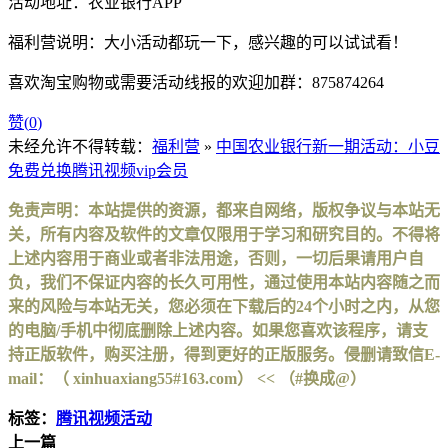
活动地址：农业银行APP
福利营说明：大小活动都玩一下，感兴趣的可以试试看！
喜欢淘宝购物或需要活动线报的欢迎加群：875874264
赞(
0
)
未经允许不得转载：
福利营
»
中国农业银行新一期活动：小豆
免费兑换腾讯视频vip会员
免责声明：本站提供的资源，都来自网络，版权争议与本站无
关，所有内容及软件的文章仅限用于学习和研究目的。不得将
上述内容用于商业或者非法用途，否则，一切后果请用户自
负，我们不保证内容的长久可用性，通过使用本站内容随之而
来的风险与本站无关，您必须在下载后的24个小时之内，从您
的电脑/手机中彻底删除上述内容。如果您喜欢该程序，请支
持正版软件，购买注册，得到更好的正版服务。侵删请致信E-
mail：（ xinhuaxiang55#163.com） << （#换成@）
标签：
腾讯视频活动
上一篇