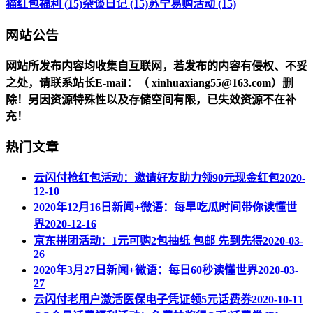
猫红包福利 (15)
杂谈日记 (15)
苏宁易购活动 (15)
网站公告
网站所发布内容均收集自互联网，若发布的内容有侵权、不妥
之处，请联系站长
E-mail
：（ xinhuaxiang55@163.com）删
除！另因资源特殊性以及存储空间有限，已失效资源不在补
充！
热门文章
云闪付抢红包活动：邀请好友助力领90元现金红包
2020-
12-10
2020年12月16日新闻+微语：每早吃瓜时间带你读懂世
界
2020-12-16
京东拼团活动：1元可购2包抽纸 包邮 先到先得
2020-03-
26
2020年3月27日新闻+微语：每日60秒读懂世界
2020-03-
27
云闪付老用户激活医保电子凭证领5元话费券
2020-10-11