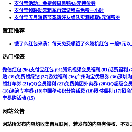
支付宝活动：免费领周黑鸭9.9元特价券
支付宝领联动云租车自驾游租车免费一小时
支付宝五月消费节邀请好友组队实测领取6元消费券
置顶推荐
饿了么红包来袭：每天免费领饿了么随机红包 一般5元以
热门标签
微信红包 (96)
支付宝红包 (91)
腾讯视频会员福利 (81)
话费福利 (7
贴 (39)
免费领绿钻 (37)
游戏福利 (36)
广州淘宝优惠券 (36)
深圳淘宝
领打车券 (21)
QQ会员福利 (21)
免费美团外卖券 (20)
QQ超级会员福
(18)
滴滴专车券 (18)
中国移动积分换话费 (18)
限时福利 (17)
招商银
宁易购活动 (15)
网站公告
网站所发布内容均收集自互联网，若发布的内容有侵权、不妥