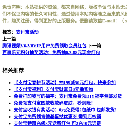
免责声明：本站提供的资源，都来自网络，版权争议与本站无
们不保证内容的长久可用性，通过使用本站内容随之而来的风险
件，购买注册，得到更好的正版服务。侵删请致信E-mail：（ xinhuax
标签：
支付宝活动
上一篇
腾讯视频V6-V8VIP用户免费领取会员红包
下一篇
百事乐元积分抽奖活动：免费抽0.3-88元现金红包
相关推荐
【支付宝春耕节活动】抽199减50元红包，快来参加
【支付宝福利】支付宝财富日0元撸实物
免费打印我写的福字：支付宝免费领DIY福字包邮发货
免费领支付宝四款收款码皮肤，秒到账！
支付宝收钱有奖活动：0元免费得2包纸巾 包邮发货!
支付宝免费领肯德基蛋挞优惠券 需到店核销
支付宝特惠充领8元话费红包 可2充10元话费