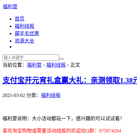
福利营
首页
福利线报
薅羊毛优惠
资源大全
当前位置：
福利营
福利线报
正文
>
>
支付宝开元宵礼盒赢大礼：亲测领取1.38
2021-03-02
分类：
福利线报
福利营说明：大小活动都玩一下，感兴趣的可以试试看！
喜欢淘宝购物或需要活动线报的欢迎加Q群：875874264