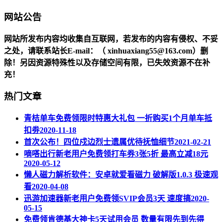
网站公告
网站所发布内容均收集自互联网，若发布的内容有侵权、不妥
之处，请联系站长
E-mail
：（ xinhuaxiang55@163.com）删
除！另因资源特殊性以及存储空间有限，已失效资源不在补
充！
热门文章
青桔单车免费领限时特惠大礼包 一折购买1个月单车抵
扣劵
2020-11-18
首次公布！四位戍边烈士遗属优待抚恤细节
2021-02-21
嘀嗒出行新老用户免费领打车券3张5折 最高立减18元
2020-05-12
懒人磁力解析软件：安卓就爱看磁力 破解版1.0.3 极速观
看
2020-04-08
迅游加速器新老用户免费领SVIP会员3天 速度搞
2020-
05-15
免费领肯德基大神卡5天试用会员 数量有限先到先得