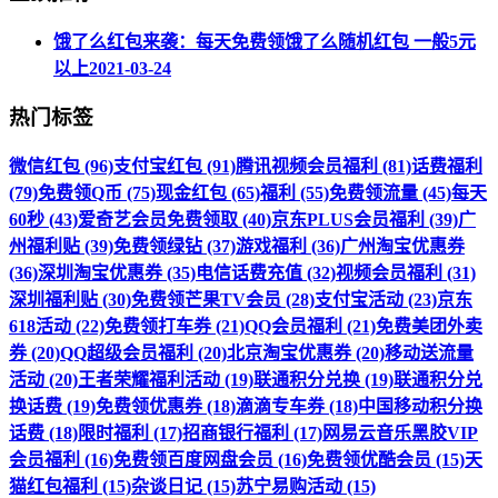
饿了么红包来袭：每天免费领饿了么随机红包 一般5元
以上
2021-03-24
热门标签
微信红包 (96)
支付宝红包 (91)
腾讯视频会员福利 (81)
话费福利
(79)
免费领Q币 (75)
现金红包 (65)
福利 (55)
免费领流量 (45)
每天
60秒 (43)
爱奇艺会员免费领取 (40)
京东PLUS会员福利 (39)
广
州福利贴 (39)
免费领绿钻 (37)
游戏福利 (36)
广州淘宝优惠券
(36)
深圳淘宝优惠券 (35)
电信话费充值 (32)
视频会员福利 (31)
深圳福利贴 (30)
免费领芒果TV会员 (28)
支付宝活动 (23)
京东
618活动 (22)
免费领打车券 (21)
QQ会员福利 (21)
免费美团外卖
券 (20)
QQ超级会员福利 (20)
北京淘宝优惠券 (20)
移动送流量
活动 (20)
王者荣耀福利活动 (19)
联通积分兑换 (19)
联通积分兑
换话费 (19)
免费领优惠券 (18)
滴滴专车券 (18)
中国移动积分换
话费 (18)
限时福利 (17)
招商银行福利 (17)
网易云音乐黑胶VIP
会员福利 (16)
免费领百度网盘会员 (16)
免费领优酷会员 (15)
天
猫红包福利 (15)
杂谈日记 (15)
苏宁易购活动 (15)