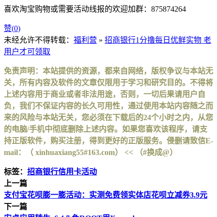
喜欢淘宝购物或需要活动线报的欢迎加群：875874264
赞(
0
)
未经允许不得转载：
福利营
»
招商银行1分撸每日优鲜实物 老
用户才可领取
免责声明：本站提供的资源，都来自网络，版权争议与本站无
关，所有内容及软件的文章仅限用于学习和研究目的。不得将
上述内容用于商业或者非法用途，否则，一切后果请用户自
负，我们不保证内容的长久可用性，通过使用本站内容随之而
来的风险与本站无关，您必须在下载后的24个小时之内，从您
的电脑/手机中彻底删除上述内容。如果您喜欢该程序，请支
持正版软件，购买注册，得到更好的正版服务。侵删请致信E-
mail：（ xinhuaxiang55#163.com） << （#换成@）
标签：
招商银行信用卡活动
上一篇
支付宝花呗膨一膨活动：实测免费领实体店花呗立减券3.9元
下一篇