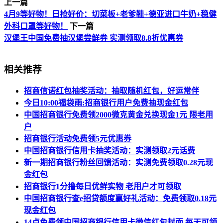
上一篇
4月9等好物！日抢好价：切菜板+老爹鞋+德亚进口牛奶+稳健
外科口罩等好物！
下一篇
汉堡王中国免费抽汉堡尝鲜券 实测领取8.8折优惠券
相关推荐
招商信诺红包抽奖活动：抽取随机红包，好运常伴
今日10:00福袋雨:招商银行用户免费抽现金红包
中国招商银行免费领2000微克黄金兑换现金1元 限老用
户
招商银行活动免费领5元优惠券
中国招商银行信用卡抽奖活动：实测领取2元话费
新一期招商银行粉丝回馈活动：实测免费领取0.28元现
金红包
招商银行1分撸每日优鲜实物 老用户才可领取
中国招商银行查e招贷额度赢好礼活动：免费领取0.18元
现金红包
14点免费领中国招商银行信用卡微信红包封面 每天可领