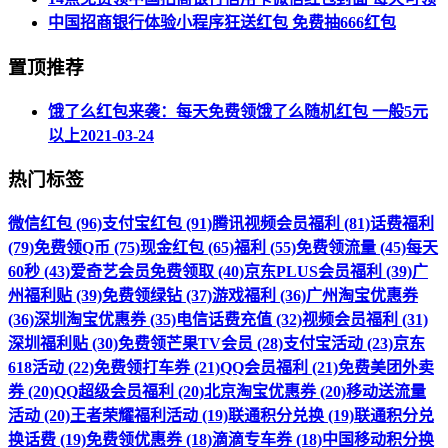
中国招商银行体验小程序狂送红包 免费抽666红包
置顶推荐
饿了么红包来袭：每天免费领饿了么随机红包 一般5元
以上
2021-03-24
热门标签
微信红包 (96)
支付宝红包 (91)
腾讯视频会员福利 (81)
话费福利
(79)
免费领Q币 (75)
现金红包 (65)
福利 (55)
免费领流量 (45)
每天
60秒 (43)
爱奇艺会员免费领取 (40)
京东PLUS会员福利 (39)
广
州福利贴 (39)
免费领绿钻 (37)
游戏福利 (36)
广州淘宝优惠券
(36)
深圳淘宝优惠券 (35)
电信话费充值 (32)
视频会员福利 (31)
深圳福利贴 (30)
免费领芒果TV会员 (28)
支付宝活动 (23)
京东
618活动 (22)
免费领打车券 (21)
QQ会员福利 (21)
免费美团外卖
券 (20)
QQ超级会员福利 (20)
北京淘宝优惠券 (20)
移动送流量
活动 (20)
王者荣耀福利活动 (19)
联通积分兑换 (19)
联通积分兑
换话费 (19)
免费领优惠券 (18)
滴滴专车券 (18)
中国移动积分换