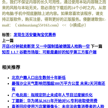
负，我们不保证内容的长久可用性，通过使用本站内容随之而
来的风险与本站无关，您必须在下载后的24个小时之内，从您
的电脑/手机中彻底删除上述内容。如果您喜欢该程序，请支
持正版软件，购买注册，得到更好的正版服务。侵删请致信E-
mail：（ xinhuaxiang55#163.com） << （#换成@）
标签：
发现生活
安徽淘宝优惠券
上一篇
开店4分钟就卖断货 又一中国制造被德国人抢购一空
下一篇
知否 1.1.7 谷歌市场版：可能是最好的知乎第三方客户端
相关推荐
北京户籍人口出生数创十年新低
最强沙尘天气影响范围超380万平方公里 未来2天河南还
有
广电总局：拟规定防止未成年人节目过度娱乐化
丁建新：华为将从2021年开始对5G专利收取使用费
喜茶回应使用万店掌摄像头：未非法收集消费者的人脸