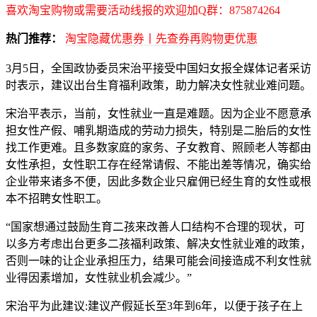
喜欢淘宝购物或需要活动线报的欢迎加Q群：875874264
热门推荐：
淘宝隐藏优惠券丨先查券再购物更优惠
3月5日，全国政协委员宋治平接受中国妇女报全媒体记者采访
时表示，建议出台生育福利政策，助力解决女性就业难问题。
宋治平表示，当前，女性就业一直是难题。因为企业不愿意承
担女性产假、哺乳期造成的劳动力损失，特别是二胎后的女性
找工作更难。且多数家庭的家务、子女教育、照顾老人等都由
女性承担，女性职工存在经常请假、不能出差等情况，确实给
企业带来诸多不便，因此多数企业只雇佣已经生育的女性或根
本不招聘女性职工。
“国家想通过鼓励生育二孩来改善人口结构不合理的现状，可
以多方考虑出台更多二孩福利政策、解决女性就业难的政策，
否则一味的让企业承担压力，结果可能会间接造成不利女性就
业得因素增加，女性就业机会减少。”
宋治平为此建议:建议产假延长至3年到6年，以便于孩子在上