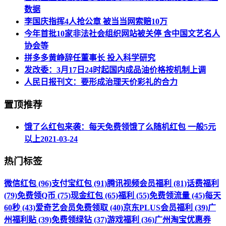
数据
李国庆指挥4人抢公章 被当当网索赔10万
今年首批10家非法社会组织网站被关停 含中国文艺名人
协会等
拼多多黄峥辞任董事长 投入科学研究
发改委：3月17日24时起国内成品油价格按机制上调
人民日报刊文：要形成治理天价彩礼的合力
置顶推荐
饿了么红包来袭：每天免费领饿了么随机红包 一般5元
以上
2021-03-24
热门标签
微信红包 (96)
支付宝红包 (91)
腾讯视频会员福利 (81)
话费福利
(79)
免费领Q币 (75)
现金红包 (65)
福利 (55)
免费领流量 (45)
每天
60秒 (43)
爱奇艺会员免费领取 (40)
京东PLUS会员福利 (39)
广
州福利贴 (39)
免费领绿钻 (37)
游戏福利 (36)
广州淘宝优惠券