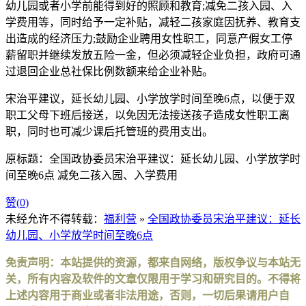
幼儿园或者小学前能得到好的照顾和教育;减免二孩入园、入
学费用等，同时给予一定补贴，减轻二孩家庭因抚养、教育支
出造成的经济压力;鼓励企业聘用女性职工，同意产假女工停
薪留职并继续发放五险一金，但必须减轻企业负担，政府可通
过退回企业总社保比例数额来给企业补贴。
宋治平建议，延长幼儿园、小学放学时间至晚6点，以便于双
职工父母下班后接送，以免因无法接送孩子造成女性职工离
职，同时也可减少课后托管班的费用支出。
原标题：全国政协委员宋治平建议：延长幼儿园、小学放学时
间至晚6点 减免二孩入园、入学费用
赞(
0
)
未经允许不得转载：
福利营
»
全国政协委员宋治平建议：延长
幼儿园、小学放学时间至晚6点
免责声明：本站提供的资源，都来自网络，版权争议与本站无
关，所有内容及软件的文章仅限用于学习和研究目的。不得将
上述内容用于商业或者非法用途，否则，一切后果请用户自