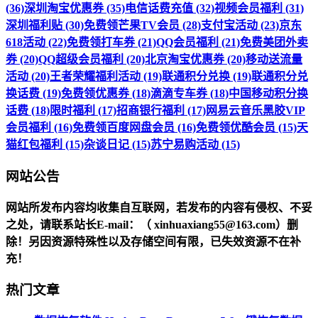
(36)
深圳淘宝优惠券 (35)
电信话费充值 (32)
视频会员福利 (31)
深圳福利贴 (30)
免费领芒果TV会员 (28)
支付宝活动 (23)
京东
618活动 (22)
免费领打车券 (21)
QQ会员福利 (21)
免费美团外卖
券 (20)
QQ超级会员福利 (20)
北京淘宝优惠券 (20)
移动送流量
活动 (20)
王者荣耀福利活动 (19)
联通积分兑换 (19)
联通积分兑
换话费 (19)
免费领优惠券 (18)
滴滴专车券 (18)
中国移动积分换
话费 (18)
限时福利 (17)
招商银行福利 (17)
网易云音乐黑胶VIP
会员福利 (16)
免费领百度网盘会员 (16)
免费领优酷会员 (15)
天
猫红包福利 (15)
杂谈日记 (15)
苏宁易购活动 (15)
网站公告
网站所发布内容均收集自互联网，若发布的内容有侵权、不妥
之处，请联系站长
E-mail
：（ xinhuaxiang55@163.com）删
除！另因资源特殊性以及存储空间有限，已失效资源不在补
充！
热门文章