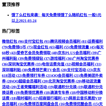
置顶推荐
饿了么红包来袭：每天免费领饿了么随机红包 一般5元
以上
2021-03-24
热门标签
微信红包 (96)
支付宝红包 (91)
腾讯视频会员福利 (81)
话费福利
(79)
免费领Q币 (75)
现金红包 (65)
福利 (55)
免费领流量 (45)
每天
60秒 (43)
爱奇艺会员免费领取 (40)
京东PLUS会员福利 (39)
广
州福利贴 (39)
免费领绿钻 (37)
游戏福利 (36)
广州淘宝优惠券
(36)
深圳淘宝优惠券 (35)
电信话费充值 (32)
视频会员福利 (31)
深圳福利贴 (30)
免费领芒果TV会员 (28)
支付宝活动 (23)
京东
618活动 (22)
免费领打车券 (21)
QQ会员福利 (21)
免费美团外卖
券 (20)
QQ超级会员福利 (20)
北京淘宝优惠券 (20)
移动送流量
活动 (20)
王者荣耀福利活动 (19)
联通积分兑换 (19)
联通积分兑
换话费 (19)
免费领优惠券 (18)
滴滴专车券 (18)
中国移动积分换
话费 (18)
限时福利 (17)
招商银行福利 (17)
网易云音乐黑胶VIP
会员福利 (16)
免费领百度网盘会员 (16)
免费领优酷会员 (15)
天