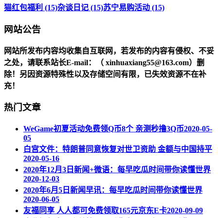
猫红包福利 (15)
杂谈日记 (15)
苏宁易购活动 (15)
网站公告
网站所发布内容均收集自互联网，若发布的内容有侵权、不妥
之处，请联系站长
E-mail
：（ xinhuaxiang55@163.com）删
除！另因资源特殊性以及存储空间有限，已失效资源不在补
充！
热门文章
WeGame初夏活动免费领Q币8个 亲测秒撸3Q币
2020-05-
05
白宫文件：特朗普同意恢复对世卫资助 金额与中国持平
2020-05-16
2020年12月3日新闻+微语：每早吃瓜时间带你读懂世界
2020-12-03
2020年6月5日新闻早讯：每早吃瓜时间带你读懂世界
2020-06-05
友福同享 人人都可免费领取165元京东E卡
2020-09-09