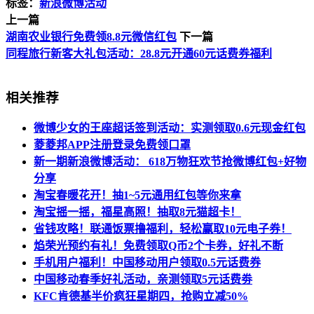
标签：
新浪微博活动
上一篇
湖南农业银行免费领8.8元微信红包
下一篇
同程旅行新客大礼包活动：28.8元开通60元话费券福利
相关推荐
微博少女的王座超话签到活动：实测领取0.6元现金红包
菱菱邦APP注册登录免费领口罩
新一期新浪微博活动： 618万物狂欢节抢微博红包+好物
分享
淘宝春暖花开！抽1~5元通用红包等你来拿
淘宝摇一摇，福星高照！抽取8元猫超卡！
省钱攻略！联通饭票撸福利，轻松赢取10元电子券！
焰荣光预约有礼！免费领取Q币2个卡券，好礼不断
手机用户福利！中国移动用户领取0.5元话费券
中国移动春季好礼活动，亲测领取5元话费劵
KFC肯德基半价疯狂星期四，抢购立减50%