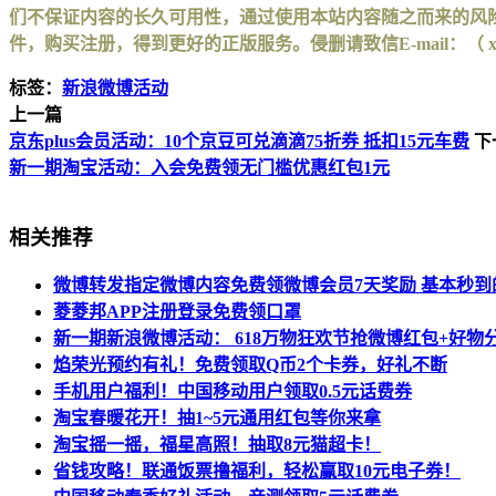
们不保证内容的长久可用性，通过使用本站内容随之而来的风险
件，购买注册，得到更好的正版服务。侵删请致信E-mail：（ xinhuax
标签：
新浪微博活动
上一篇
京东plus会员活动：10个京豆可兑滴滴75折券 抵扣15元车费
下
新一期淘宝活动：入会免费领无门槛优惠红包1元
相关推荐
微博转发指定微博内容免费领微博会员7天奖励 基本秒到
菱菱邦APP注册登录免费领口罩
新一期新浪微博活动： 618万物狂欢节抢微博红包+好物
焰荣光预约有礼！免费领取Q币2个卡券，好礼不断
手机用户福利！中国移动用户领取0.5元话费券
淘宝春暖花开！抽1~5元通用红包等你来拿
淘宝摇一摇，福星高照！抽取8元猫超卡！
省钱攻略！联通饭票撸福利，轻松赢取10元电子券！