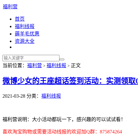
福利营
首页
福利线报
薅羊毛优惠
资源大全
当前位置：
福利营
福利线报
正文
>
>
微博少女的王座超话签到活动：实测领取0
2021-03-28
分类：
福利线报
福利营说明：大小活动都玩一下，感兴趣的可以试试看！
喜欢淘宝购物或需要活动线报的欢迎加Q群：875874264