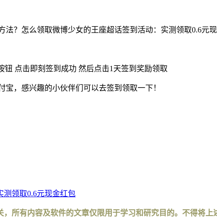
方法？怎么领取微博少女的王座超话签到活动：实测领取0.6元
按钮 点击即刻签到成功 然后点击1天签到奖励领取
支付宝，感兴趣的小伙伴们可以去签到领取一下！
测领取0.6元现金红包
关，所有内容及软件的文章仅限用于学习和研究目的。不得将上