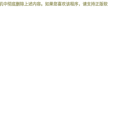
手机中彻底删除上述内容。如果您喜欢该程序，请支持正版软