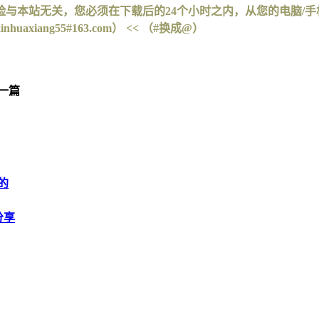
与本站无关，您必须在下载后的24个小时之内，从您的电脑/
iang55#163.com） << （#换成@）
一篇
的
分享