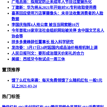
广电总局：拟规定防止未成年人节目过度娱乐化
丁建新：华为将从2021年开始对5G专利收取使用费
喜茶回应使用万店掌摄像头：未非法收集消费者的人脸
数据
李国庆指挥4人抢公章 被当当网索赔10万
今年首批10家非法社会组织网站被关停 含中国文艺名人
协会等
拼多多黄峥辞任董事长 投入科学研究
发改委：3月17日24时起国内成品油价格按机制上调
人民日报刊文：要形成治理天价彩礼的合力
美媒：西班牙今秋试点一周三休
置顶推荐
饿了么红包来袭：每天免费领饿了么随机红包 一般5元
以上
2021-03-24
热门标签