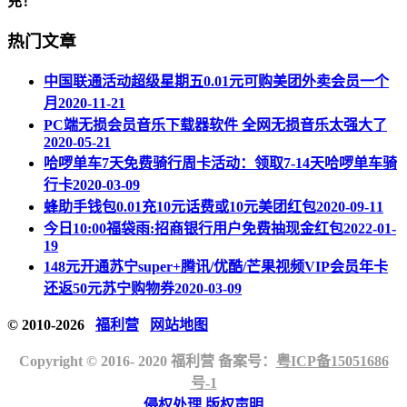
充！
热门文章
中国联通活动超级星期五0.01元可购美团外卖会员一个
月
2020-11-21
PC端无损会员音乐下载器软件 全网无损音乐太强大了
2020-05-21
哈啰单车7天免费骑行周卡活动：领取7-14天哈啰单车骑
行卡
2020-03-09
蜂助手钱包0.01充10元话费或10元美团红包
2020-09-11
今日10:00福袋雨:招商银行用户免费抽现金红包
2022-01-
19
148元开通苏宁super+腾讯/优酷/芒果视频VIP会员年卡
还返50元苏宁购物券
2020-03-09
© 2010-2026
福利营
网站地图
Copyright © 2016- 2020 福利营 备案号：
粤ICP备15051686
号-1
侵权处理
版权声明