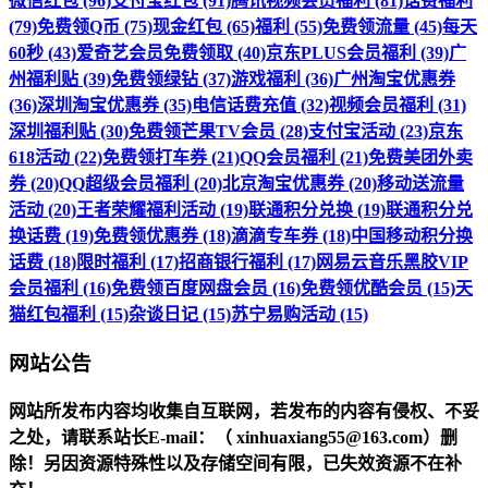
微信红包 (96)
支付宝红包 (91)
腾讯视频会员福利 (81)
话费福利
(79)
免费领Q币 (75)
现金红包 (65)
福利 (55)
免费领流量 (45)
每天
60秒 (43)
爱奇艺会员免费领取 (40)
京东PLUS会员福利 (39)
广
州福利贴 (39)
免费领绿钻 (37)
游戏福利 (36)
广州淘宝优惠券
(36)
深圳淘宝优惠券 (35)
电信话费充值 (32)
视频会员福利 (31)
深圳福利贴 (30)
免费领芒果TV会员 (28)
支付宝活动 (23)
京东
618活动 (22)
免费领打车券 (21)
QQ会员福利 (21)
免费美团外卖
券 (20)
QQ超级会员福利 (20)
北京淘宝优惠券 (20)
移动送流量
活动 (20)
王者荣耀福利活动 (19)
联通积分兑换 (19)
联通积分兑
换话费 (19)
免费领优惠券 (18)
滴滴专车券 (18)
中国移动积分换
话费 (18)
限时福利 (17)
招商银行福利 (17)
网易云音乐黑胶VIP
会员福利 (16)
免费领百度网盘会员 (16)
免费领优酷会员 (15)
天
猫红包福利 (15)
杂谈日记 (15)
苏宁易购活动 (15)
网站公告
网站所发布内容均收集自互联网，若发布的内容有侵权、不妥
之处，请联系站长
E-mail
：（ xinhuaxiang55@163.com）删
除！另因资源特殊性以及存储空间有限，已失效资源不在补