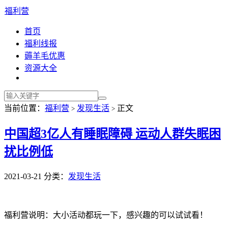
福利营
首页
福利线报
薅羊毛优惠
资源大全
当前位置：
福利营
发现生活
正文
>
>
中国超3亿人有睡眠障碍 运动人群失眠困
扰比例低
2021-03-21
分类：
发现生活
福利营说明：大小活动都玩一下，感兴趣的可以试试看！