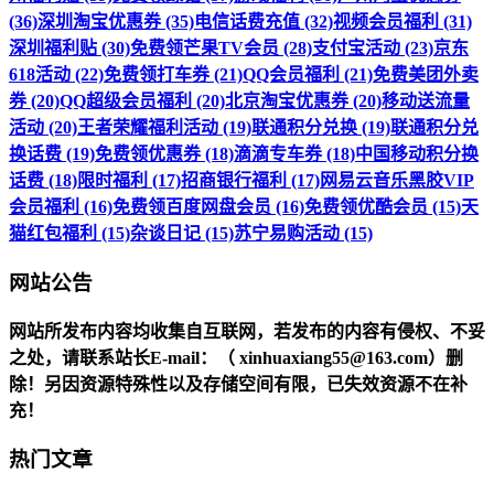
(36)
深圳淘宝优惠券 (35)
电信话费充值 (32)
视频会员福利 (31)
深圳福利贴 (30)
免费领芒果TV会员 (28)
支付宝活动 (23)
京东
618活动 (22)
免费领打车券 (21)
QQ会员福利 (21)
免费美团外卖
券 (20)
QQ超级会员福利 (20)
北京淘宝优惠券 (20)
移动送流量
活动 (20)
王者荣耀福利活动 (19)
联通积分兑换 (19)
联通积分兑
换话费 (19)
免费领优惠券 (18)
滴滴专车券 (18)
中国移动积分换
话费 (18)
限时福利 (17)
招商银行福利 (17)
网易云音乐黑胶VIP
会员福利 (16)
免费领百度网盘会员 (16)
免费领优酷会员 (15)
天
猫红包福利 (15)
杂谈日记 (15)
苏宁易购活动 (15)
网站公告
网站所发布内容均收集自互联网，若发布的内容有侵权、不妥
之处，请联系站长
E-mail
：（ xinhuaxiang55@163.com）删
除！另因资源特殊性以及存储空间有限，已失效资源不在补
充！
热门文章