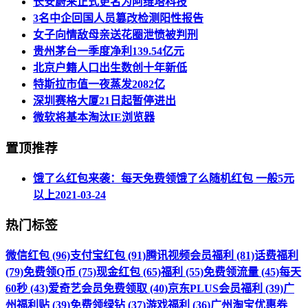
长安蔚来正式更名为阿维塔科技
3名中企回国人员篡改检测阳性报告
女子向情敌母亲送花圈泄愤被判刑
贵州茅台一季度净利139.54亿元
北京户籍人口出生数创十年新低
特斯拉市值一夜蒸发2082亿
深圳赛格大厦21日起暂停进出
微软将基本淘汰IE浏览器
置顶推荐
饿了么红包来袭：每天免费领饿了么随机红包 一般5元
以上
2021-03-24
热门标签
微信红包 (96)
支付宝红包 (91)
腾讯视频会员福利 (81)
话费福利
(79)
免费领Q币 (75)
现金红包 (65)
福利 (55)
免费领流量 (45)
每天
60秒 (43)
爱奇艺会员免费领取 (40)
京东PLUS会员福利 (39)
广
州福利贴 (39)
免费领绿钻 (37)
游戏福利 (36)
广州淘宝优惠券