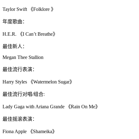
Taylor Swift 《Folklore 》
年度歌曲：
H.E.R. 《I Can’t Breathe》
最佳新人：
Megan Thee Stallion
最佳流行表演：
Harry Styles 《Watermelon Sugar》
最佳流行对唱/组合:
Lady Gaga with Ariana Grande 《Rain On Me》
最佳摇滚表演：
Fiona Apple 《Shameika》