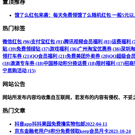
置顶推荐
饿了么红包来袭：每天免费领饿了么随机红包 一般5元以
热门标签
微信红包 (96)
支付宝红包 (91)
腾讯视频会员福利 (81)
话费福利 (7
贴 (39)
免费领绿钻 (37)
游戏福利 (36)
广州淘宝优惠券 (36)
深圳淘宝
领打车券 (21)
QQ会员福利 (21)
免费美团外卖券 (20)
QQ超级会员福
(18)
滴滴专车券 (18)
中国移动积分换话费 (18)
限时福利 (17)
招商银
宁易购活动 (15)
网站公告
网站所发布内容均收集自互联网，若发布的内容有侵权、不妥
热门文章
抖音app抖抖果园免费撸实物包邮
2022-04-11
京东金融老用户8积分免费领取keep会员月卡
2021-10-24