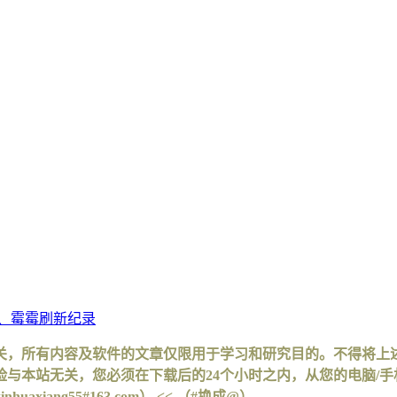
斯、霉霉刷新纪录
关，所有内容及软件的文章仅限用于学习和研究目的。不得将上
与本站无关，您必须在下载后的24个小时之内，从您的电脑/
iang55#163.com） << （#换成@）