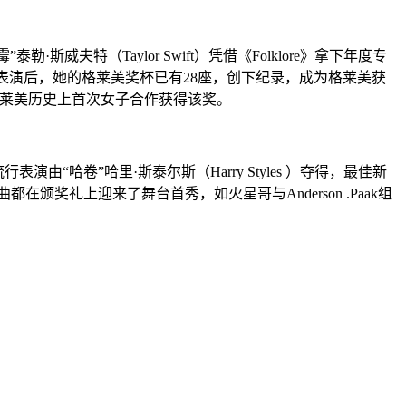
夫特（Taylor Swift）凭借《Folklore》拿下年度专
表演后，她的格莱美奖杯已有28座，创下纪录，成为格莱美获
奖，这是格莱美历史上首次女子合作获得该奖。
演由“哈卷”哈里·斯泰尔斯（Harry Styles ）夺得，最佳新
门新单曲都在颁奖礼上迎来了舞台首秀，如火星哥与Anderson .Paak组