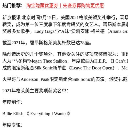
热门推荐：
淘宝隐藏优惠券丨先查券再购物更优惠
新京报讯 北京时间3月15日，美国2021格莱美颁奖礼举行，现场只
辑奖，成为第一位三度拿下年度专辑奖的女艺人。碧昂斯本届拿
奖最多女歌手。Lady Gaga与“A妹”爱莉安娜·格兰德（Arian
截至2021年，碧昂斯格莱美奖杯数已达28座。
除创造历史的几个奖项外，其他受关注的奖项获奖情况为：重磅奖项年度制作
人为“马冬梅”Megan Thee Stallion，年度歌曲为H.E.R.
成的限定新组合Silk Sonic新单曲《Leave The Door Open》；Meg
火星哥与Anderson .Paak限定新组合Silk Sonic的表演。颁奖礼
2021年格莱美主要奖项获奖名单：
年度制作：
Billie Eilish 《 Everything I Wanted》
年度专辑：