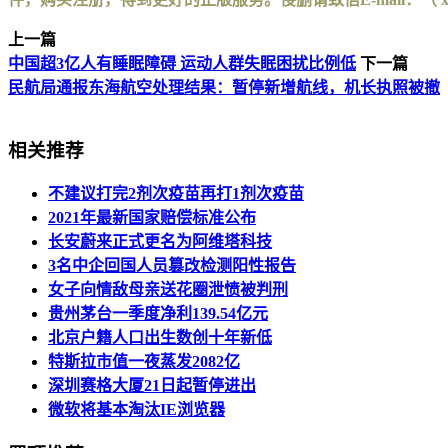
上一篇
中国超3亿人有睡眠障碍 运动人群失眠困扰比例低
下一篇
民航局通报东海航空处理结果：暂停新增航线，机长执照被撤
相关推荐
不建议打完2剂次疫苗再打1剂次疫苗
2021年最新国家赔偿标准公布
长安蔚来正式更名为阿维塔科技
3名中企回国人员篡改检测阳性报告
女子向情敌母亲送花圈泄愤被判刑
贵州茅台一季度净利139.54亿元
北京户籍人口出生数创十年新低
特斯拉市值一夜蒸发2082亿
深圳赛格大厦21日起暂停进出
微软将基本淘汰IE浏览器