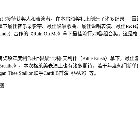
接待获奖人和表演者。在本届颁奖礼上创造了诸多纪录，“霉霉”泰勒·斯威
下最佳音乐录影带、最佳说唱歌曲、最佳说唱表演、最佳R&B
a Grande）合作的《Rain On Me》拿下最佳流行对唱/组合
由“碧梨”比莉·艾利什（Billie Eilish）拿下，最佳流行表
 《I Can’t Breathe》。本次格莱美表演上也有诸多期待，若干年度热
an Thee Stallion联手Cardi B首演《WAP》等。
截图