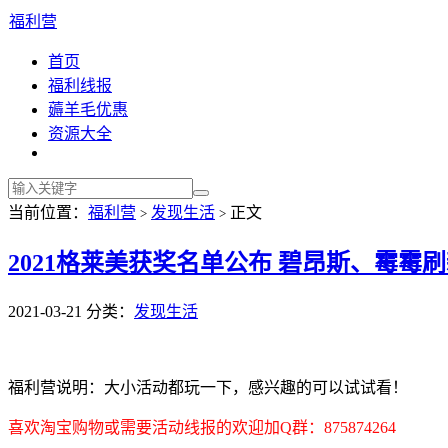
福利营
首页
福利线报
薅羊毛优惠
资源大全
当前位置：
福利营
发现生活
正文
>
>
2021格莱美获奖名单公布 碧昂斯、霉霉
2021-03-21
分类：
发现生活
福利营说明：大小活动都玩一下，感兴趣的可以试试看！
喜欢淘宝购物或需要活动线报的欢迎加Q群：875874264