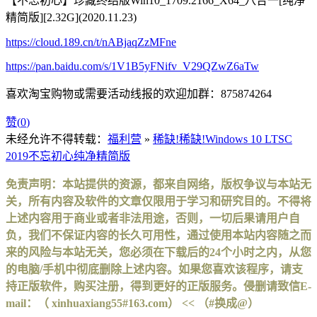
【不忘初心】珍藏终结版Win10_1709.2166_X64_八合一[纯净
精简版][2.32G](2020.11.23)
https://cloud.189.cn/t/nABjaqZzMFne
https://pan.baidu.com/s/1V1B5yFNifv_V29QZwZ6aTw
喜欢淘宝购物或需要活动线报的欢迎加群：875874264
赞(
0
)
未经允许不得转载：
福利营
»
稀缺!稀缺!Windows 10 LTSC
2019不忘初心纯净精简版
免责声明：本站提供的资源，都来自网络，版权争议与本站无
关，所有内容及软件的文章仅限用于学习和研究目的。不得将
上述内容用于商业或者非法用途，否则，一切后果请用户自
负，我们不保证内容的长久可用性，通过使用本站内容随之而
来的风险与本站无关，您必须在下载后的24个小时之内，从您
的电脑/手机中彻底删除上述内容。如果您喜欢该程序，请支
持正版软件，购买注册，得到更好的正版服务。侵删请致信E-
mail：（ xinhuaxiang55#163.com） << （#换成@）