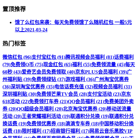
置顶推荐
饿了么红包来袭：每天免费领饿了么随机红包 一般5元
以上
2021-03-24
热门标签
微信红包 (96)
支付宝红包 (91)
腾讯视频会员福利 (81)
话费福利
(79)
免费领Q币 (75)
现金红包 (65)
福利 (55)
免费领流量 (45)
每天
60秒 (43)
爱奇艺会员免费领取 (40)
京东PLUS会员福利 (39)
广
州福利贴 (39)
免费领绿钻 (37)
游戏福利 (36)
广州淘宝优惠券
(36)
深圳淘宝优惠券 (35)
电信话费充值 (32)
视频会员福利 (31)
深圳福利贴 (30)
免费领芒果TV会员 (28)
支付宝活动 (23)
京东
618活动 (22)
免费领打车券 (21)
QQ会员福利 (21)
免费美团外卖
券 (20)
QQ超级会员福利 (20)
北京淘宝优惠券 (20)
移动送流量
活动 (20)
王者荣耀福利活动 (19)
联通积分兑换 (19)
联通积分兑
换话费 (19)
免费领优惠券 (18)
滴滴专车券 (18)
中国移动积分换
话费 (18)
限时福利 (17)
招商银行福利 (17)
网易云音乐黑胶VIP