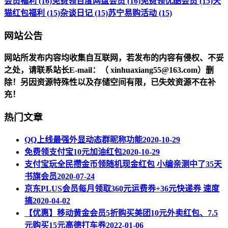
会员福利 (16)
免费领百度网盘会员 (16)
免费领优酷会员 (15)
天
猫红包福利 (15)
杂谈日记 (15)
苏宁易购活动 (15)
网站公告
网站所发布内容均收集自互联网，若发布的内容有侵权、不妥
之处，请联系站长
E-mail
：（ xinhuaxiang55@163.com）删
除！另因资源特殊性以及存储空间有限，已失效资源不在补
充！
热门文章
QQ上线最强外显动态群昵称功能
2020-10-29
免费领支付宝10元加油红包
2020-10-29
支付宝玩全民攒金币领随机现金红包 小编亲测中了35天
书旗会员
2020-07-24
京东PLUS会员每月领取360元运费券+36元快递券 速度
搞
2020-04-02
【优惠】移动黄金会员5折购买美团10元外卖红包、7.5
元购买15元高德打车券
2022-01-06