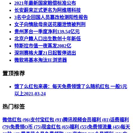
2021年最新国家赔偿标准公布
长安蔚来正式更名为阿维塔科技
3名中企回国人员篡改检测阳性报告
女子向情敌母亲送花圈泄愤被判刑
贵州茅台一季度净利139.54亿元
北京户籍人口出生数创十年新低
特斯拉市值一夜蒸发2082亿
深圳赛格大厦21日起暂停进出
微软将基本淘汰IE浏览器
置顶推荐
饿了么红包来袭：每天免费领饿了么随机红包 一般5元
以上
2021-03-24
热门标签
微信红包 (96)
支付宝红包 (91)
腾讯视频会员福利 (81)
话费福利
(79)
免费领Q币 (75)
现金红包 (65)
福利 (55)
免费领流量 (45)
每天