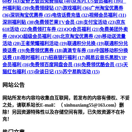
60秒 (43)
爱奇艺会员免费领取 (40)
京东PLUS会员福利 (39)
广
州福利贴 (39)
免费领绿钻 (37)
游戏福利 (36)
广州淘宝优惠券
(36)
深圳淘宝优惠券 (35)
电信话费充值 (32)
视频会员福利 (31)
深圳福利贴 (30)
免费领芒果TV会员 (28)
支付宝活动 (23)
京东
618活动 (22)
免费领打车券 (21)
QQ会员福利 (21)
免费美团外卖
券 (20)
QQ超级会员福利 (20)
北京淘宝优惠券 (20)
移动送流量
活动 (20)
王者荣耀福利活动 (19)
联通积分兑换 (19)
联通积分兑
换话费 (19)
免费领优惠券 (18)
滴滴专车券 (18)
中国移动积分换
话费 (18)
限时福利 (17)
招商银行福利 (17)
网易云音乐黑胶VIP
会员福利 (16)
免费领百度网盘会员 (16)
免费领优酷会员 (15)
天
猫红包福利 (15)
杂谈日记 (15)
苏宁易购活动 (15)
网站公告
网站所发布内容均收集自互联网，若发布的内容有侵权、不妥
之处，请联系站长
E-mail
：（ xinhuaxiang55@163.com）删
除！另因资源特殊性以及存储空间有限，已失效资源不在补
充！