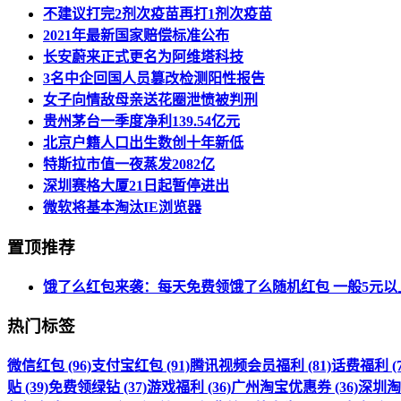
不建议打完2剂次疫苗再打1剂次疫苗
2021年最新国家赔偿标准公布
长安蔚来正式更名为阿维塔科技
3名中企回国人员篡改检测阳性报告
女子向情敌母亲送花圈泄愤被判刑
贵州茅台一季度净利139.54亿元
北京户籍人口出生数创十年新低
特斯拉市值一夜蒸发2082亿
深圳赛格大厦21日起暂停进出
微软将基本淘汰IE浏览器
置顶推荐
饿了么红包来袭：每天免费领饿了么随机红包 一般5元以
热门标签
微信红包 (96)
支付宝红包 (91)
腾讯视频会员福利 (81)
话费福利 (7
贴 (39)
免费领绿钻 (37)
游戏福利 (36)
广州淘宝优惠券 (36)
深圳淘宝