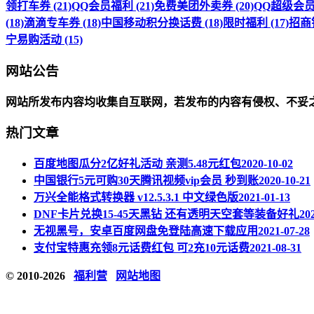
领打车券 (21)
QQ会员福利 (21)
免费美团外卖券 (20)
QQ超级会员福
(18)
滴滴专车券 (18)
中国移动积分换话费 (18)
限时福利 (17)
招商银
宁易购活动 (15)
网站公告
网站所发布内容均收集自互联网，若发布的内容有侵权、不妥
热门文章
百度地图瓜分2亿好礼活动 亲测5.48元红包
2020-10-02
中国银行5元可购30天腾讯视频vip会员 秒到账
2020-10-21
万兴全能格式转换器 v12.5.3.1 中文绿色版
2021-01-13
DNF卡片兑换15-45天黑钻 还有透明天空套等装备好礼
20
无视黑号，安卓百度网盘免登陆高速下载应用
2021-07-28
支付宝特惠充领8元话费红包 可2充10元话费
2021-08-31
© 2010-2026
福利营
网站地图