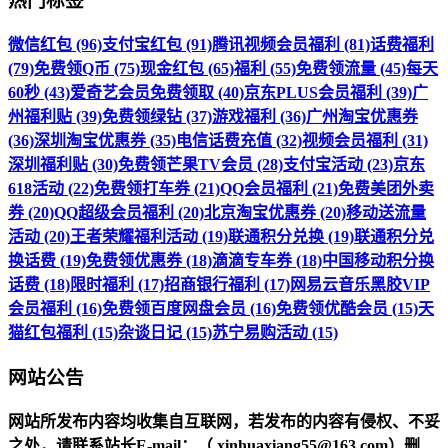
热门标签
微信红包 (96)
支付宝红包 (91)
腾讯视频会员福利 (81)
话费福利
(79)
免费领Q币 (75)
现金红包 (65)
福利 (55)
免费领流量 (45)
每天
60秒 (43)
爱奇艺会员免费领取 (40)
京东PLUS会员福利 (39)
广
州福利贴 (39)
免费领绿钻 (37)
游戏福利 (36)
广州淘宝优惠券
(36)
深圳淘宝优惠券 (35)
电信话费充值 (32)
视频会员福利 (31)
深圳福利贴 (30)
免费领芒果TV会员 (28)
支付宝活动 (23)
京东
618活动 (22)
免费领打车券 (21)
QQ会员福利 (21)
免费美团外卖
券 (20)
QQ超级会员福利 (20)
北京淘宝优惠券 (20)
移动送流量
活动 (20)
王者荣耀福利活动 (19)
联通积分兑换 (19)
联通积分兑
换话费 (19)
免费领优惠券 (18)
滴滴专车券 (18)
中国移动积分换
话费 (18)
限时福利 (17)
招商银行福利 (17)
网易云音乐黑胶VIP
会员福利 (16)
免费领百度网盘会员 (16)
免费领优酷会员 (15)
天
猫红包福利 (15)
杂谈日记 (15)
苏宁易购活动 (15)
网站公告
网站所发布内容均收集自互联网，若发布的内容有侵权、不妥
之处，请联系站长
E-mail
：（ xinhuaxiang55@163.com）删