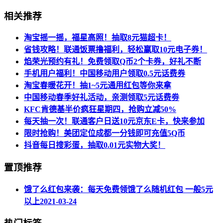
相关推荐
淘宝摇一摇，福星高照！抽取8元猫超卡！
省钱攻略！联通饭票撸福利，轻松赢取10元电子券！
焰荣光预约有礼！免费领取Q币2个卡券，好礼不断
手机用户福利！中国移动用户领取0.5元话费券
淘宝春暖花开！抽1~5元通用红包等你来拿
中国移动春季好礼活动，亲测领取5元话费劵
KFC肯德基半价疯狂星期四，抢购立减50%
每天抽一次！联通客户日送10元京东E卡，快来参加
限时抢购！美团定位成都一分钱即可充值5Q币
抖音每日搜彩蛋，抽取0.01元实物大奖！
置顶推荐
饿了么红包来袭：每天免费领饿了么随机红包 一般5元
以上
2021-03-24