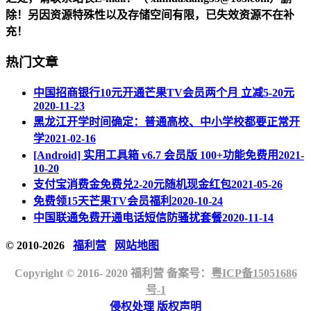
除！另因资源特殊性以及存储空间有限，已失效资源不在补
充！
热门文章
中国招商银行10元开通芒果TV会员两个月 立减5-20元
2020-11-23
黑龙江开学时间确定：普通高校、中小学校都要正常开
学
2021-02-16
[Android] 实用工具箱 v6.7 会员版 100+功能免费用
2021-
10-20
支付宝消费金免费兑2-20元随机现金红包
2021-05-26
免费领15天芒果TV会员福利
2020-10-24
中国联通免费开通电话短信防骚扰套餐
2020-11-14
© 2010-2026
福利营
网站地图
Copyright © 2016- 2020 福利营 备案号：
粤ICP备15051686
号-1
侵权处理
版权声明