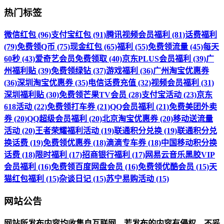
热门标签
微信红包 (96)
支付宝红包 (91)
腾讯视频会员福利 (81)
话费福利
(79)
免费领Q币 (75)
现金红包 (65)
福利 (55)
免费领流量 (45)
每天
60秒 (43)
爱奇艺会员免费领取 (40)
京东PLUS会员福利 (39)
广
州福利贴 (39)
免费领绿钻 (37)
游戏福利 (36)
广州淘宝优惠券
(36)
深圳淘宝优惠券 (35)
电信话费充值 (32)
视频会员福利 (31)
深圳福利贴 (30)
免费领芒果TV会员 (28)
支付宝活动 (23)
京东
618活动 (22)
免费领打车券 (21)
QQ会员福利 (21)
免费美团外卖
券 (20)
QQ超级会员福利 (20)
北京淘宝优惠券 (20)
移动送流量
活动 (20)
王者荣耀福利活动 (19)
联通积分兑换 (19)
联通积分兑
换话费 (19)
免费领优惠券 (18)
滴滴专车券 (18)
中国移动积分换
话费 (18)
限时福利 (17)
招商银行福利 (17)
网易云音乐黑胶VIP
会员福利 (16)
免费领百度网盘会员 (16)
免费领优酷会员 (15)
天
猫红包福利 (15)
杂谈日记 (15)
苏宁易购活动 (15)
网站公告
网站所发布内容均收集自互联网，若发布的内容有侵权、不妥