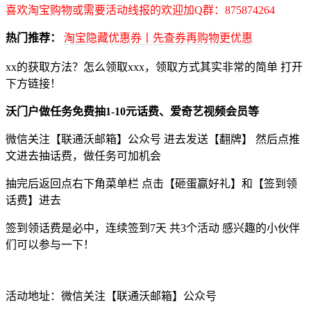
喜欢淘宝购物或需要活动线报的欢迎加Q群：875874264
热门推荐：
淘宝隐藏优惠券丨先查券再购物更优惠
xx的获取方法？怎么领取xxx，领取方式其实非常的简单 打开
下方链接！
沃门户做任务免费抽1-10元话费、爱奇艺视频会员等
微信关注【联通沃邮箱】公众号 进去发送【翻牌】 然后点推
文进去抽话费，做任务可加机会
抽完后返回点右下角菜单栏 点击【砸蛋赢好礼】和【签到领
话费】进去
签到领话费是必中，连续签到7天 共3个活动 感兴趣的小伙伴
们可以参与一下！
活动地址：微信关注【联通沃邮箱】公众号