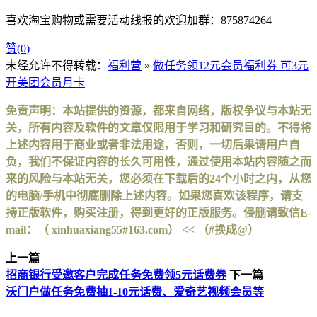
喜欢淘宝购物或需要活动线报的欢迎加群：875874264
赞(
0
)
未经允许不得转载：
福利营
»
做任务领12元会员福利券 可3元
开美团会员月卡
免责声明：本站提供的资源，都来自网络，版权争议与本站无
关，所有内容及软件的文章仅限用于学习和研究目的。不得将
上述内容用于商业或者非法用途，否则，一切后果请用户自
负，我们不保证内容的长久可用性，通过使用本站内容随之而
来的风险与本站无关，您必须在下载后的24个小时之内，从您
的电脑/手机中彻底删除上述内容。如果您喜欢该程序，请支
持正版软件，购买注册，得到更好的正版服务。侵删请致信E-
mail：（ xinhuaxiang55#163.com） << （#换成@）
上一篇
招商银行受邀客户完成任务免费领5元话费券
下一篇
沃门户做任务免费抽1-10元话费、爱奇艺视频会员等