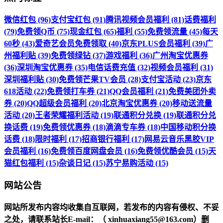
微信红包 (96)
支付宝红包 (91)
腾讯视频会员福利 (81)
话费福利
(79)
免费领Q币 (75)
现金红包 (65)
福利 (55)
免费领流量 (45)
每天
60秒 (43)
爱奇艺会员免费领取 (40)
京东PLUS会员福利 (39)
广
州福利贴 (39)
免费领绿钻 (37)
游戏福利 (36)
广州淘宝优惠券
(36)
深圳淘宝优惠券 (35)
电信话费充值 (32)
视频会员福利 (31)
深圳福利贴 (30)
免费领芒果TV会员 (28)
支付宝活动 (23)
京东
618活动 (22)
免费领打车券 (21)
QQ会员福利 (21)
免费美团外卖
券 (20)
QQ超级会员福利 (20)
北京淘宝优惠券 (20)
移动送流量
活动 (20)
王者荣耀福利活动 (19)
联通积分兑换 (19)
联通积分兑
换话费 (19)
免费领优惠券 (18)
滴滴专车券 (18)
中国移动积分换
话费 (18)
限时福利 (17)
招商银行福利 (17)
网易云音乐黑胶VIP
会员福利 (16)
免费领百度网盘会员 (16)
免费领优酷会员 (15)
天
猫红包福利 (15)
杂谈日记 (15)
苏宁易购活动 (15)
网站公告
网站所发布内容均收集自互联网，若发布的内容有侵权、不妥
之处，请联系站长
E-mail
：（ xinhuaxiang55@163.com）删