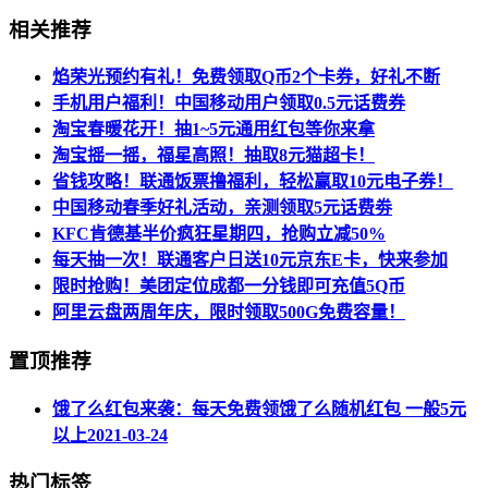
相关推荐
焰荣光预约有礼！免费领取Q币2个卡券，好礼不断
手机用户福利！中国移动用户领取0.5元话费券
淘宝春暖花开！抽1~5元通用红包等你来拿
淘宝摇一摇，福星高照！抽取8元猫超卡！
省钱攻略！联通饭票撸福利，轻松赢取10元电子券！
中国移动春季好礼活动，亲测领取5元话费劵
KFC肯德基半价疯狂星期四，抢购立减50%
每天抽一次！联通客户日送10元京东E卡，快来参加
限时抢购！美团定位成都一分钱即可充值5Q币
阿里云盘两周年庆，限时领取500G免费容量！
置顶推荐
饿了么红包来袭：每天免费领饿了么随机红包 一般5元
以上
2021-03-24
热门标签