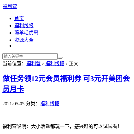
福利营
首页
福利线报
薅羊毛优惠
资源大全
当前位置：
福利营
福利线报
正文
>
>
做任务领12元会员福利券 可3元开美团会
员月卡
2021-05-05
分类：
福利线报
福利营说明：大小活动都玩一下，感兴趣的可以试试看！