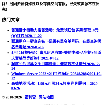
除！另因资源特殊性以及存储空间有限，已失效资源不在补
充！
热门文章
普通话小镇助力推普活动：免费领红包 实测领取18元
QQ红包
2020-11-22
联通用户一键查询名下是否有黑名单号码，在线查询黑
名单地址
2020-05-16
4月12日抢好价：事儿后沐浴露+美的电器+A字裙+阿道
夫套装等等好物！
2021-04-12
起底90后涉黑女头目李桂圆：催贷款不认情分
2020-12-
14
Windows Server 2022 v21H2纯净版 (20348.288)
2021-10-
12
高德地图活动：1.99元可买34元打车券 刚需可上
2020-
03-26
© 2010-2026
福利营
网站地图