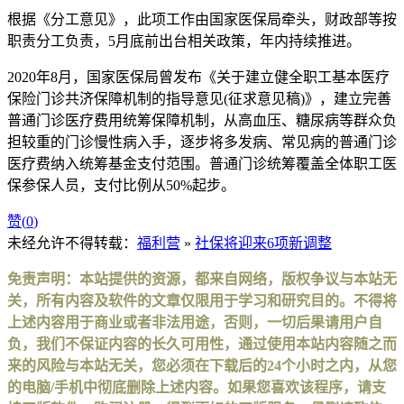
根据《分工意见》，此项工作由国家医保局牵头，财政部等按
职责分工负责，5月底前出台相关政策，年内持续推进。
2020年8月，国家医保局曾发布《关于建立健全职工基本医疗
保险门诊共济保障机制的指导意见(征求意见稿)》，建立完善
普通门诊医疗费用统筹保障机制，从高血压、糖尿病等群众负
担较重的门诊慢性病入手，逐步将多发病、常见病的普通门诊
医疗费纳入统筹基金支付范围。普通门诊统筹覆盖全体职工医
保参保人员，支付比例从50%起步。
赞(
0
)
未经允许不得转载：
福利营
»
社保将迎来6项新调整
免责声明：本站提供的资源，都来自网络，版权争议与本站无
关，所有内容及软件的文章仅限用于学习和研究目的。不得将
上述内容用于商业或者非法用途，否则，一切后果请用户自
负，我们不保证内容的长久可用性，通过使用本站内容随之而
来的风险与本站无关，您必须在下载后的24个小时之内，从您
的电脑/手机中彻底删除上述内容。如果您喜欢该程序，请支