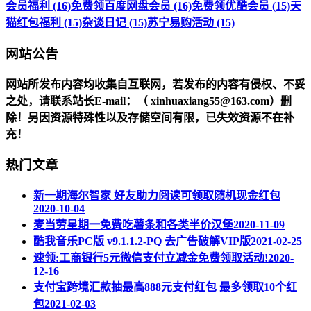
会员福利 (16)
免费领百度网盘会员 (16)
免费领优酷会员 (15)
天
猫红包福利 (15)
杂谈日记 (15)
苏宁易购活动 (15)
网站公告
网站所发布内容均收集自互联网，若发布的内容有侵权、不妥
之处，请联系站长
E-mail
：（ xinhuaxiang55@163.com）删
除！另因资源特殊性以及存储空间有限，已失效资源不在补
充！
热门文章
新一期海尔智家 好友助力阅读可领取随机现金红包
2020-10-04
麦当劳星期一免费吃薯条和各类半价汉堡
2020-11-09
酷我音乐PC版 v9.1.1.2-PQ 去广告破解VIP版
2021-02-25
速领:工商银行5元微信支付立减金免费领取活动!
2020-
12-16
支付宝跨境汇款抽最高888元支付红包 最多领取10个红
包
2021-02-03