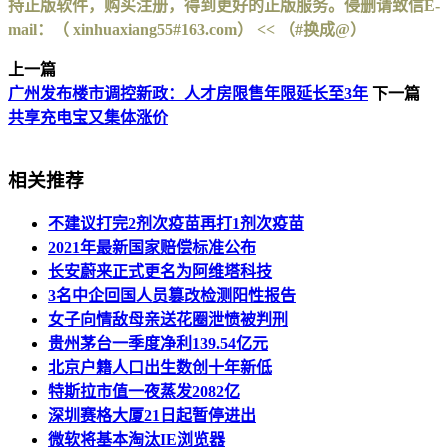
持正版软件，购买注册，得到更好的正版服务。侵删请致信E-
mail：（ xinhuaxiang55#163.com） << （#换成@）
上一篇
广州发布楼市调控新政：人才房限售年限延长至3年
下一篇
共享充电宝又集体涨价
相关推荐
不建议打完2剂次疫苗再打1剂次疫苗
2021年最新国家赔偿标准公布
长安蔚来正式更名为阿维塔科技
3名中企回国人员篡改检测阳性报告
女子向情敌母亲送花圈泄愤被判刑
贵州茅台一季度净利139.54亿元
北京户籍人口出生数创十年新低
特斯拉市值一夜蒸发2082亿
深圳赛格大厦21日起暂停进出
微软将基本淘汰IE浏览器