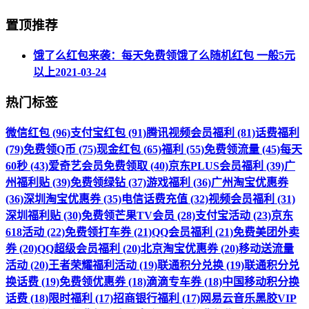
置顶推荐
饿了么红包来袭：每天免费领饿了么随机红包 一般5元
以上
2021-03-24
热门标签
微信红包 (96)
支付宝红包 (91)
腾讯视频会员福利 (81)
话费福利
(79)
免费领Q币 (75)
现金红包 (65)
福利 (55)
免费领流量 (45)
每天
60秒 (43)
爱奇艺会员免费领取 (40)
京东PLUS会员福利 (39)
广
州福利贴 (39)
免费领绿钻 (37)
游戏福利 (36)
广州淘宝优惠券
(36)
深圳淘宝优惠券 (35)
电信话费充值 (32)
视频会员福利 (31)
深圳福利贴 (30)
免费领芒果TV会员 (28)
支付宝活动 (23)
京东
618活动 (22)
免费领打车券 (21)
QQ会员福利 (21)
免费美团外卖
券 (20)
QQ超级会员福利 (20)
北京淘宝优惠券 (20)
移动送流量
活动 (20)
王者荣耀福利活动 (19)
联通积分兑换 (19)
联通积分兑
换话费 (19)
免费领优惠券 (18)
滴滴专车券 (18)
中国移动积分换
话费 (18)
限时福利 (17)
招商银行福利 (17)
网易云音乐黑胶VIP