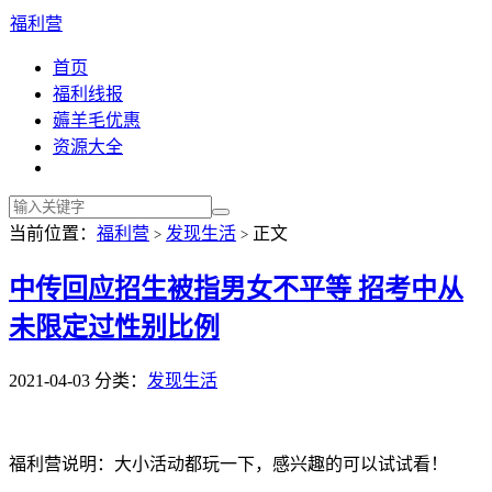
福利营
首页
福利线报
薅羊毛优惠
资源大全
当前位置：
福利营
发现生活
正文
>
>
中传回应招生被指男女不平等 招考中从
未限定过性别比例
2021-04-03
分类：
发现生活
福利营说明：大小活动都玩一下，感兴趣的可以试试看！