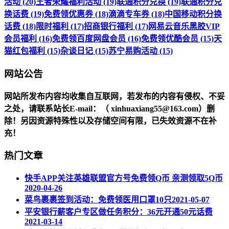
活动 (20)
王者荣耀福利活动 (19)
联通积分兑换 (19)
联通积分兑
换话费 (19)
免费领优惠券 (18)
滴滴专车券 (18)
中国移动积分换
话费 (18)
限时福利 (17)
招商银行福利 (17)
网易云音乐黑胶VIP
会员福利 (16)
免费领百度网盘会员 (16)
免费领优酷会员 (15)
天
猫红包福利 (15)
杂谈日记 (15)
苏宁易购活动 (15)
网站公告
网站所发布内容均收集自互联网，若发布的内容有侵权、不妥
之处，请联系站长
E-mail
：（ xinhuaxiang55@163.com）删
除！另因资源特殊性以及存储空间有限，已失效资源不在补
充！
热门文章
快手APP关注英雄联盟官方号免费领Q币 亲测领取5Q币
2020-04-26
菜鸟裹裹签到活动：免费领医用口罩10只
2021-05-07
平安银行薪客户专区做任务积分：36元开通50元话费
2021-03-14