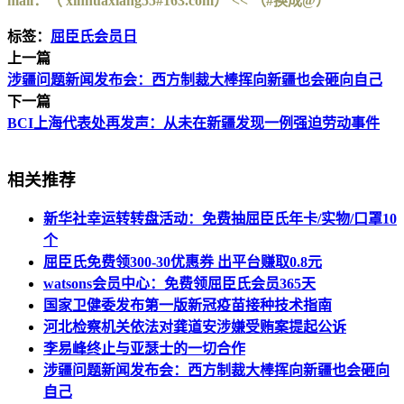
mail：（ xinhuaxiang55#163.com） << （#换成@）
标签：
屈臣氏会员日
上一篇
涉疆问题新闻发布会：西方制裁大棒挥向新疆也会砸向自己
下一篇
BCI上海代表处再发声：从未在新疆发现一例强迫劳动事件
相关推荐
新华社幸运转转盘活动：免费抽屈臣氏年卡/实物/口罩10
个
屈臣氏免费领300-30优惠券 出平台赚取0.8元
watsons会员中心：免费领屈臣氏会员365天
国家卫健委发布第一版新冠疫苗接种技术指南
河北检察机关依法对龚道安涉嫌受贿案提起公诉
李易峰终止与亚瑟士的一切合作
涉疆问题新闻发布会：西方制裁大棒挥向新疆也会砸向
自己