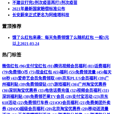
不建议打完2剂次疫苗再打1剂次疫苗
2021年最新国家赔偿标准公布
长安蔚来正式更名为阿维塔科技
置顶推荐
饿了么红包来袭：每天免费领饿了么随机红包 一般5元
以上
2021-03-24
热门标签
微信红包 (96)
支付宝红包 (91)
腾讯视频会员福利 (81)
话费福利
(79)
免费领Q币 (75)
现金红包 (65)
福利 (55)
免费领流量 (45)
每天
60秒 (43)
爱奇艺会员免费领取 (40)
京东PLUS会员福利 (39)
广
州福利贴 (39)
免费领绿钻 (37)
游戏福利 (36)
广州淘宝优惠券
(36)
深圳淘宝优惠券 (35)
电信话费充值 (32)
视频会员福利 (31)
深圳福利贴 (30)
免费领芒果TV会员 (28)
支付宝活动 (23)
京东
618活动 (22)
免费领打车券 (21)
QQ会员福利 (21)
免费美团外卖
券 (20)
QQ超级会员福利 (20)
北京淘宝优惠券 (20)
移动送流量