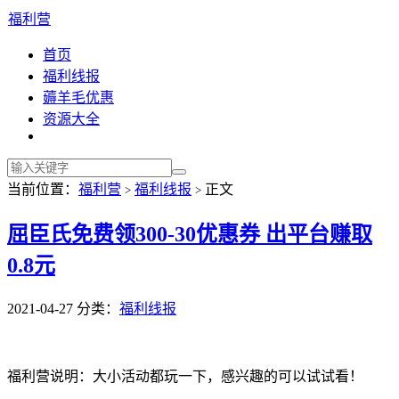
福利营
首页
福利线报
薅羊毛优惠
资源大全
当前位置：
福利营
福利线报
正文
>
>
屈臣氏免费领300-30优惠券 出平台赚取
0.8元
2021-04-27
分类：
福利线报
福利营说明：大小活动都玩一下，感兴趣的可以试试看！