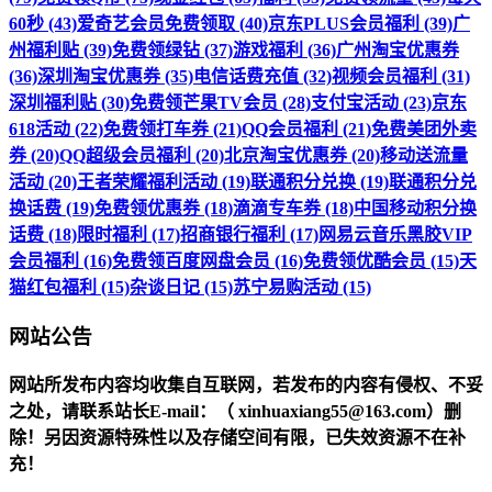
60秒 (43)
爱奇艺会员免费领取 (40)
京东PLUS会员福利 (39)
广
州福利贴 (39)
免费领绿钻 (37)
游戏福利 (36)
广州淘宝优惠券
(36)
深圳淘宝优惠券 (35)
电信话费充值 (32)
视频会员福利 (31)
深圳福利贴 (30)
免费领芒果TV会员 (28)
支付宝活动 (23)
京东
618活动 (22)
免费领打车券 (21)
QQ会员福利 (21)
免费美团外卖
券 (20)
QQ超级会员福利 (20)
北京淘宝优惠券 (20)
移动送流量
活动 (20)
王者荣耀福利活动 (19)
联通积分兑换 (19)
联通积分兑
换话费 (19)
免费领优惠券 (18)
滴滴专车券 (18)
中国移动积分换
话费 (18)
限时福利 (17)
招商银行福利 (17)
网易云音乐黑胶VIP
会员福利 (16)
免费领百度网盘会员 (16)
免费领优酷会员 (15)
天
猫红包福利 (15)
杂谈日记 (15)
苏宁易购活动 (15)
网站公告
网站所发布内容均收集自互联网，若发布的内容有侵权、不妥
之处，请联系站长
E-mail
：（ xinhuaxiang55@163.com）删
除！另因资源特殊性以及存储空间有限，已失效资源不在补
充！