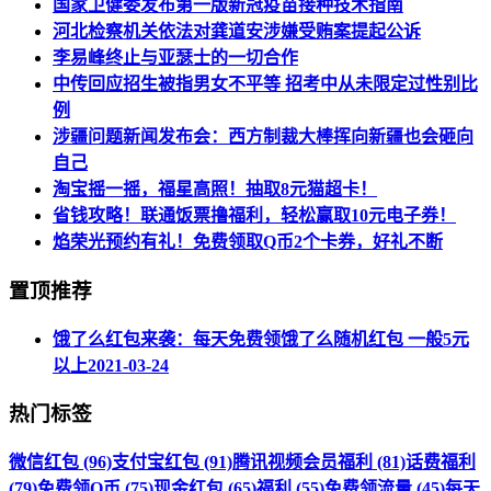
国家卫健委发布第一版新冠疫苗接种技术指南
河北检察机关依法对龚道安涉嫌受贿案提起公诉
李易峰终止与亚瑟士的一切合作
中传回应招生被指男女不平等 招考中从未限定过性别比
例
涉疆问题新闻发布会：西方制裁大棒挥向新疆也会砸向
自己
淘宝摇一摇，福星高照！抽取8元猫超卡！
省钱攻略！联通饭票撸福利，轻松赢取10元电子券！
焰荣光预约有礼！免费领取Q币2个卡券，好礼不断
置顶推荐
饿了么红包来袭：每天免费领饿了么随机红包 一般5元
以上
2021-03-24
热门标签
微信红包 (96)
支付宝红包 (91)
腾讯视频会员福利 (81)
话费福利
(79)
免费领Q币 (75)
现金红包 (65)
福利 (55)
免费领流量 (45)
每天