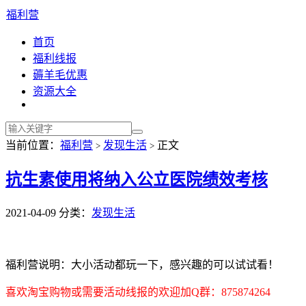
福利营
首页
福利线报
薅羊毛优惠
资源大全
当前位置：
福利营
发现生活
正文
>
>
抗生素使用将纳入公立医院绩效考核
2021-04-09
分类：
发现生活
福利营说明：大小活动都玩一下，感兴趣的可以试试看！
喜欢淘宝购物或需要活动线报的欢迎加Q群：875874264