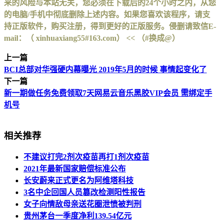
来的风险与本站无关，您必须在下载后的24个小时之内，从您
的电脑/手机中彻底删除上述内容。如果您喜欢该程序，请支
持正版软件，购买注册，得到更好的正版服务。侵删请致信E-
mail：（ xinhuaxiang55#163.com） << （#换成@）
上一篇
BCI总部对华强硬内幕曝光 2019年5月的时候 事情起变化了
下一篇
新一期做任务免费领取7天网易云音乐黑胶VIP会员 需绑定手
机号
相关推荐
不建议打完2剂次疫苗再打1剂次疫苗
2021年最新国家赔偿标准公布
长安蔚来正式更名为阿维塔科技
3名中企回国人员篡改检测阳性报告
女子向情敌母亲送花圈泄愤被判刑
贵州茅台一季度净利139.54亿元