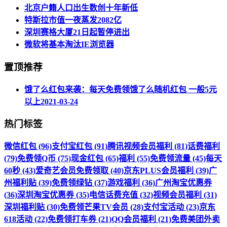
北京户籍人口出生数创十年新低
特斯拉市值一夜蒸发2082亿
深圳赛格大厦21日起暂停进出
微软将基本淘汰IE浏览器
置顶推荐
饿了么红包来袭：每天免费领饿了么随机红包 一般5元
以上
2021-03-24
热门标签
微信红包 (96)
支付宝红包 (91)
腾讯视频会员福利 (81)
话费福利
(79)
免费领Q币 (75)
现金红包 (65)
福利 (55)
免费领流量 (45)
每天
60秒 (43)
爱奇艺会员免费领取 (40)
京东PLUS会员福利 (39)
广
州福利贴 (39)
免费领绿钻 (37)
游戏福利 (36)
广州淘宝优惠券
(36)
深圳淘宝优惠券 (35)
电信话费充值 (32)
视频会员福利 (31)
深圳福利贴 (30)
免费领芒果TV会员 (28)
支付宝活动 (23)
京东
618活动 (22)
免费领打车券 (21)
QQ会员福利 (21)
免费美团外卖