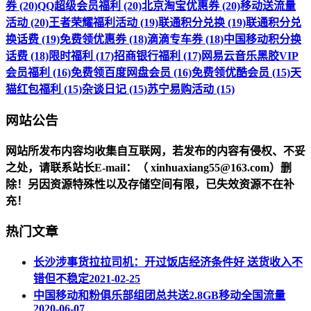
券 (20)
QQ超级会员福利 (20)
北京淘宝优惠券 (20)
移动送流量
活动 (20)
王者荣耀福利活动 (19)
联通积分兑换 (19)
联通积分兑
换话费 (19)
免费领优惠券 (18)
滴滴专车券 (18)
中国移动积分换
话费 (18)
限时福利 (17)
招商银行福利 (17)
网易云音乐黑胶VIP
会员福利 (16)
免费领百度网盘会员 (16)
免费领优酷会员 (15)
天
猫红包福利 (15)
杂谈日记 (15)
苏宁易购活动 (15)
网站公告
网站所发布内容均收集自互联网，若发布的内容有侵权、不妥
之处，请联系站长
E-mail
：（ xinhuaxiang55@163.com）删
除！另因资源特殊性以及存储空间有限，已失效资源不在补
充！
热门文章
长沙涉事货拉拉司机：开过饭店经济条件好 送货收入不
错但不稳定
2021-02-25
中国移动和粉俱乐部组团总共送2.8GB移动全国流量
2020-06-07