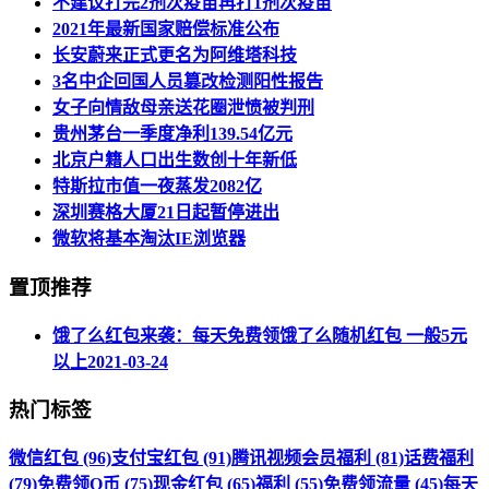
不建议打完2剂次疫苗再打1剂次疫苗
2021年最新国家赔偿标准公布
长安蔚来正式更名为阿维塔科技
3名中企回国人员篡改检测阳性报告
女子向情敌母亲送花圈泄愤被判刑
贵州茅台一季度净利139.54亿元
北京户籍人口出生数创十年新低
特斯拉市值一夜蒸发2082亿
深圳赛格大厦21日起暂停进出
微软将基本淘汰IE浏览器
置顶推荐
饿了么红包来袭：每天免费领饿了么随机红包 一般5元
以上
2021-03-24
热门标签
微信红包 (96)
支付宝红包 (91)
腾讯视频会员福利 (81)
话费福利
(79)
免费领Q币 (75)
现金红包 (65)
福利 (55)
免费领流量 (45)
每天