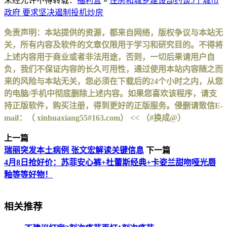
未经允许不得转载：
福利营
»
住房和城乡建设部约谈5个城市
政府 要求坚决遏制投机炒房
免责声明：本站提供的资源，都来自网络，版权争议与本站无
关，所有内容及软件的文章仅限用于学习和研究目的。不得将
上述内容用于商业或者非法用途，否则，一切后果请用户自
负，我们不保证内容的长久可用性，通过使用本站内容随之而
来的风险与本站无关，您必须在下载后的24个小时之内，从您
的电脑/手机中彻底删除上述内容。如果您喜欢该程序，请支
持正版软件，购买注册，得到更好的正版服务。侵删请致信E-
mail：（ xinhuaxiang55#163.com） << （#换成@）
上一篇
瑞丽突发本土病例 张文宏解读关键信息
下一篇
4月8日抢好价：苏菲安心裤+杜蕾斯经典+卡姿兰甜吻哑光唇
釉等等好物！
相关推荐