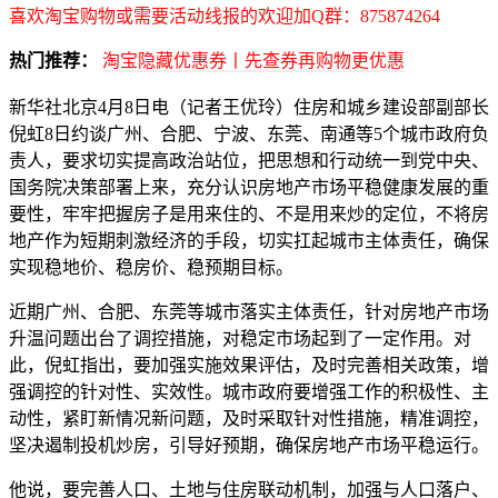
喜欢淘宝购物或需要活动线报的欢迎加Q群：875874264
热门推荐：
淘宝隐藏优惠券丨先查券再购物更优惠
新华社北京4月8日电（记者王优玲）住房和城乡建设部副部长
倪虹8日约谈广州、合肥、宁波、东莞、南通等5个城市政府负
责人，要求切实提高政治站位，把思想和行动统一到党中央、
国务院决策部署上来，充分认识房地产市场平稳健康发展的重
要性，牢牢把握房子是用来住的、不是用来炒的定位，不将房
地产作为短期刺激经济的手段，切实扛起城市主体责任，确保
实现稳地价、稳房价、稳预期目标。
近期广州、合肥、东莞等城市落实主体责任，针对房地产市场
升温问题出台了调控措施，对稳定市场起到了一定作用。对
此，倪虹指出，要加强实施效果评估，及时完善相关政策，增
强调控的针对性、实效性。城市政府要增强工作的积极性、主
动性，紧盯新情况新问题，及时采取针对性措施，精准调控，
坚决遏制投机炒房，引导好预期，确保房地产市场平稳运行。
他说，要完善人口、土地与住房联动机制，加强与人口落户、