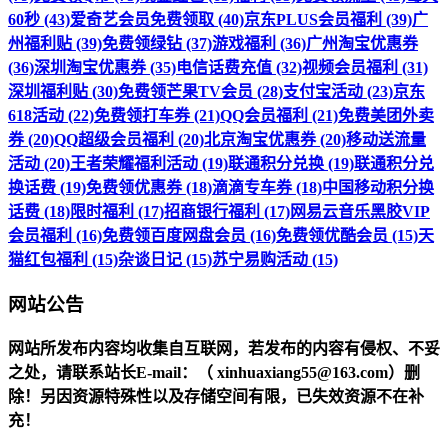
60秒 (43)
爱奇艺会员免费领取 (40)
京东PLUS会员福利 (39)
广
州福利贴 (39)
免费领绿钻 (37)
游戏福利 (36)
广州淘宝优惠券
(36)
深圳淘宝优惠券 (35)
电信话费充值 (32)
视频会员福利 (31)
深圳福利贴 (30)
免费领芒果TV会员 (28)
支付宝活动 (23)
京东
618活动 (22)
免费领打车券 (21)
QQ会员福利 (21)
免费美团外卖
券 (20)
QQ超级会员福利 (20)
北京淘宝优惠券 (20)
移动送流量
活动 (20)
王者荣耀福利活动 (19)
联通积分兑换 (19)
联通积分兑
换话费 (19)
免费领优惠券 (18)
滴滴专车券 (18)
中国移动积分换
话费 (18)
限时福利 (17)
招商银行福利 (17)
网易云音乐黑胶VIP
会员福利 (16)
免费领百度网盘会员 (16)
免费领优酷会员 (15)
天
猫红包福利 (15)
杂谈日记 (15)
苏宁易购活动 (15)
网站公告
网站所发布内容均收集自互联网，若发布的内容有侵权、不妥
之处，请联系站长
E-mail
：（ xinhuaxiang55@163.com）删
除！另因资源特殊性以及存储空间有限，已失效资源不在补
充！