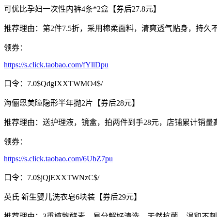
可优比孕妇一次性内裤4条*2盒【券后27.8元】
推荐理由：第2件7.5折，采用棉柔面料，清爽透气贴身，持
领券：
https://s.click.taobao.com/fYllDpu
口令：7.0$QdgIXXTWMO4$/
海俪恩美瞳隐形半年抛2片【券后28元】
推荐理由：送护理液，镜盒，拍两件到手28元，店铺累计销量高
领券：
https://s.click.taobao.com/6UbZ7pu
口令：7.0$jQjEXXTWNzC$/
英氏 新生婴儿洗衣皂6块装【券后29元】
推荐理由：3重植物酵素，易分解好清洗，天然抗菌，温和不