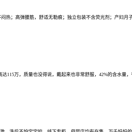
久不闷热；高弹腰筋，舒适无勒痕；独立包装不含荧光剂；产妇月
达115万，质量也没得说，戴起来也非常舒服，42%的含水量，
刺激，洗后不怕宝宝咬，线下专柜，母婴店均有在售，万千妈妈