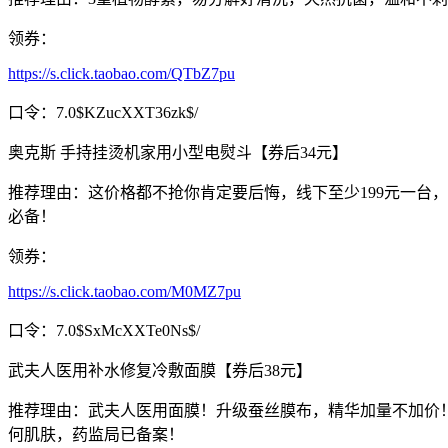
领券：
https://s.click.taobao.com/QTbZ7pu
口令：7.0$KZucXXT36zk$/
奥克斯 手持挂烫机家用小型电熨斗【券后34元】
推荐理由：这价格都不抢你肯定要后悔，线下至少199元一台
必备！
领券：
https://s.click.taobao.com/M0MZ7pu
口令：7.0$SxMcXXTe0Ns$/
武夫人医用补水修复冷敷面膜【券后38元】
推荐理由：武夫人医用面膜！升级蚕丝膜布，精华加量不加价！
何肌肤，药监局已备案！