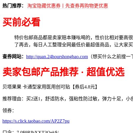
热门推荐：
淘宝隐藏优惠券丨先查券再购物更优惠
买前必看
特价包邮商品都是卖家赔本赚吆喝的，性价比相对要高很
了再去，每日人工整理全网最低价最超值商品，让大家买
查券网站：
http://quan.24hourshongbao.com
（想买什么之前搜一
卖家包邮产品推荐 · 超值优选
贝塔果果 卡通型家用医用创可贴【券后4.8元】
推荐理由：买2送1，舒适防水，强粘性防过敏，弹力十足，
领券：
https://s.click.taobao.com/AP2Z7pu
口令：7.0$9RIhXXT3Qek$/