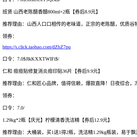
班贤 山西老陈醋香醋800ml×2瓶【券后8.9元】
推荐理由：山西人口口相传的老味道，正宗的老陈醋，优质谷物
领券：
https://s.click.taobao.com/dZbZ7pu
口令：7.0$JlkKXXTWIFi$/
仁和 痘痘贴修复消炎痘印贴36片【券后9.9元】
推荐理由：仁和匠心品牌，值得信赖，爆款直降！日夜综合，
领券：
口令：7.0/
1.29kg*2瓶【庆光】柠檬清香洗洁精【券后12.9元】
推荐理由：大桶装，买1送1得2瓶，洗洁精1.29kg瓶装，