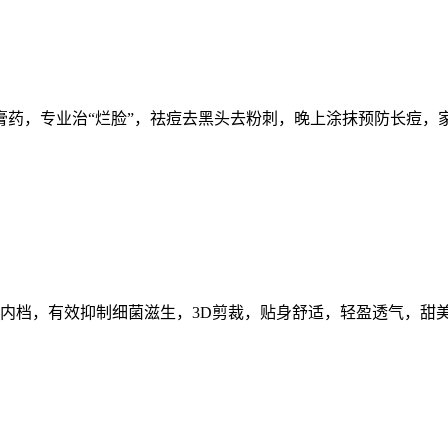
膏药，专业治“烂脸”，祛痘去黑头去粉刺，晚上涂抹预防长痘，
菌内档，有效抑制细菌滋生，3D剪裁，贴身舒适，轻盈透气，甜