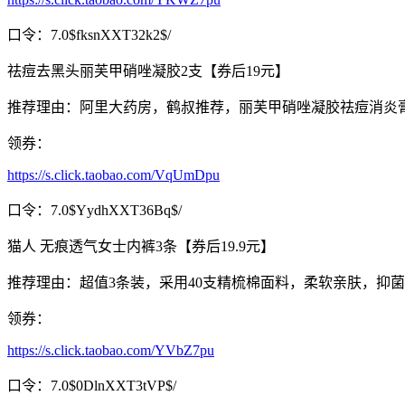
口令：7.0$fksnXXT32k2$/
祛痘去黑头丽芙甲硝唑凝胶2支【券后19元】
推荐理由：阿里大药房，鹤叔推荐，丽芙甲硝唑凝胶祛痘消炎
领券：
https://s.click.taobao.com/VqUmDpu
口令：7.0$YydhXXT36Bq$/
猫人 无痕透气女士内裤3条【券后19.9元】
推荐理由：超值3条装，采用40支精梳棉面料，柔软亲肤，抑
领券：
https://s.click.taobao.com/YVbZ7pu
口令：7.0$0DlnXXT3tVP$/