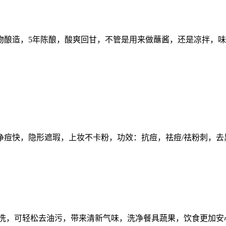
酿造，5年陈酿，酸爽回甘，不管是用来做蘸酱，还是凉拌，味
净痘快，隐形遮瑕，上妆不卡粉，功效：抗痘，祛痘/祛粉刺，去
易于飘洗，可轻松去油污，带来清新气味，洗净餐具蔬果，饮食更加安