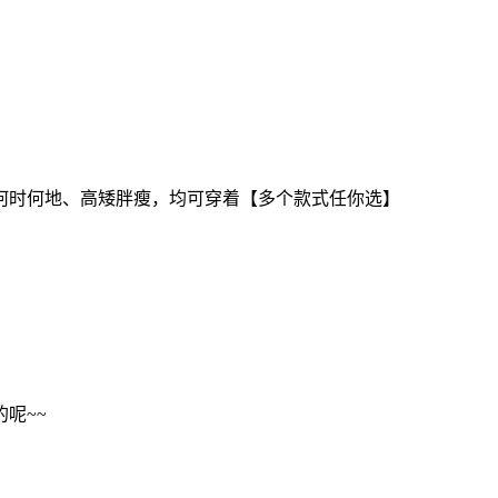
何时何地、高矮胖瘦，均可穿着【多个款式任你选】
呢~~