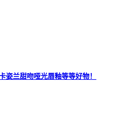
+卡姿兰甜吻哑光唇釉等等好物！