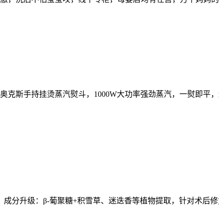
，奥克斯手持挂烫蒸汽熨斗，1000W大功率强劲蒸汽，一熨即
成分升级：β-葡聚糖+积雪草、迷迭香等植物提取，针对术后