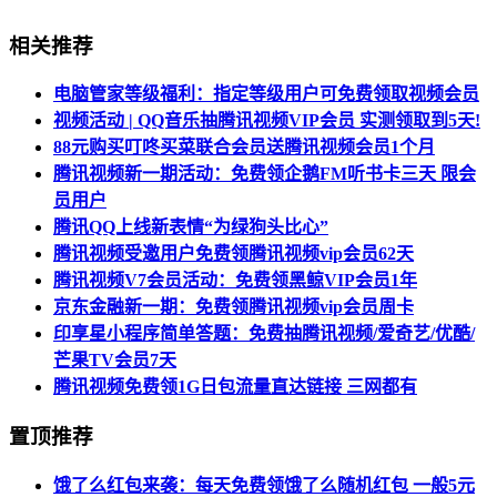
相关推荐
电脑管家等级福利：指定等级用户可免费领取视频会员
视频活动 | QQ音乐抽腾讯视频VIP会员 实测领取到5天!
88元购买叮咚买菜联合会员送腾讯视频会员1个月
腾讯视频新一期活动：免费领企鹅FM听书卡三天 限会
员用户
腾讯QQ上线新表情“为绿狗头比心”
腾讯视频受邀用户免费领腾讯视频vip会员62天
腾讯视频V7会员活动：免费领黑鲸VIP会员1年
京东金融新一期：免费领腾讯视频vip会员周卡
印享星小程序简单答题：免费抽腾讯视频/爱奇艺/优酷/
芒果TV会员7天
腾讯视频免费领1G日包流量直达链接 三网都有
置顶推荐
饿了么红包来袭：每天免费领饿了么随机红包 一般5元