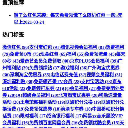
置顶推荐
饿了么红包来袭：每天免费领饿了么随机红包 一般5元
以上
2021-03-24
热门标签
微信红包 (96)
支付宝红包 (91)
腾讯视频会员福利 (81)
话费福利
(79)
免费领Q币 (75)
现金红包 (65)
福利 (55)
免费领流量 (45)
每天
60秒 (43)
爱奇艺会员免费领取 (40)
京东PLUS会员福利 (39)
广
州福利贴 (39)
免费领绿钻 (37)
游戏福利 (36)
广州淘宝优惠券
(36)
深圳淘宝优惠券 (35)
电信话费充值 (32)
视频会员福利 (31)
深圳福利贴 (30)
免费领芒果TV会员 (28)
支付宝活动 (23)
京东
618活动 (22)
免费领打车券 (21)
QQ会员福利 (21)
免费美团外卖
券 (20)
QQ超级会员福利 (20)
北京淘宝优惠券 (20)
移动送流量
活动 (20)
王者荣耀福利活动 (19)
联通积分兑换 (19)
联通积分兑
换话费 (19)
免费领优惠券 (18)
滴滴专车券 (18)
中国移动积分换
话费 (18)
限时福利 (17)
招商银行福利 (17)
网易云音乐黑胶VIP
会员福利 (16)
免费领百度网盘会员 (16)
免费领优酷会员 (15)
天