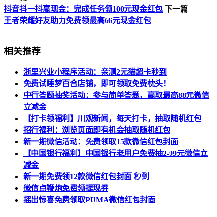
抖音抖一抖赢现金：完成任务领100元现金红包
下一篇
王者荣耀好友助力免费领最高66元现金红包
相关推荐
浙里兴业小程序活动：亲测2元猫超卡秒到
免费试睡梦百合店铺，即可领取免费枕头！
中行答题抽奖活动：参与简单答题，赢取最高88元微信
立减金
【打卡领福利】川观新闻，每天打卡，抽取随机红包
招行福利：浏览页面即有机会抽取随机红包
新一期微信活动：免费领取15款微信红包封面
【中国银行福利】中国银行老用户免费抽2-99元微信立
减金
新一期免费领12款微信红包封面 秒到
微信点鞭炮免费领提现券
摇出惊喜免费领取PUMA微信红包封面