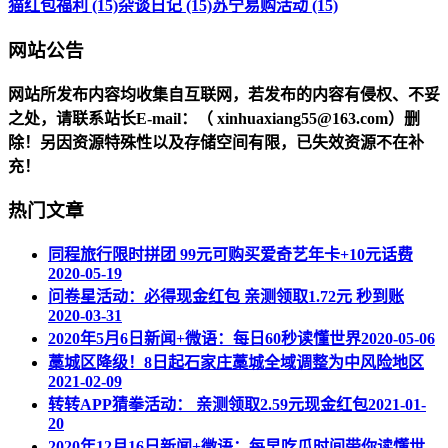
猫红包福利 (15)
杂谈日记 (15)
苏宁易购活动 (15)
网站公告
网站所发布内容均收集自互联网，若发布的内容有侵权、不妥
之处，请联系站长
E-mail
：（ xinhuaxiang55@163.com）删
除！另因资源特殊性以及存储空间有限，已失效资源不在补
充！
热门文章
同程旅行限时拼团 99元可购买爱奇艺年卡+10元话费
2020-05-19
问卷星活动：必得现金红包 亲测领取1.72元 秒到账
2020-03-31
2020年5月6日新闻+微语：每日60秒读懂世界
2020-05-06
藁城区降级！8日起石家庄藁城全域调整为中风险地区
2021-02-09
转转APP猜拳活动： 亲测领取2.59元现金红包
2021-01-
20
2020年12月16日新闻+微语：每早吃瓜时间带你读懂世