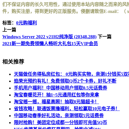
们不保证内容的长久可用性，通过使用本站内容随之而来的风险
件，购买注册，得到更好的正版服务。侵删请致信E-mail：（ xinhuax
标签：
0元购福利
上一篇
Windows Server 2022 v21H2纯净版 (20348.288)
下一篇
2021新一期免费领懒人畅听大礼包15天VIP会员
相关推荐
天猫做任务得私房红包： 0元购买实物，亲测1分钱买5双
焰荣光预约有礼！免费领取Q币2个卡券，好礼不断
手机用户福利！中国移动用户领取0.5元话费券
淘宝春暖花开！抽1~5元通用红包等你来拿
淘宝摇一摇，福星高照！抽取8元猫超卡！
省钱攻略！联通饭票撸福利，轻松赢取10元电子券！
中国移动春季好礼活动，亲测领取5元话费劵
限时抢购！美团定位成都一分钱即可充值5Q币