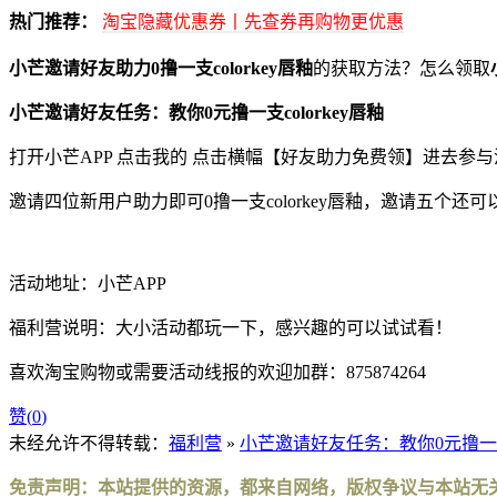
热门推荐：
淘宝隐藏优惠券丨先查券再购物更优惠
小芒邀请好友助力0撸一支colorkey唇釉
的获取方法？怎么领取
小芒邀请好友任务：教你0元撸一支colorkey唇釉
打开小芒APP 点击我的 点击横幅【好友助力免费领】进去参与
邀请四位新用户助力即可0撸一支colorkey唇釉，邀请五个还
活动地址：小芒APP
福利营说明：大小活动都玩一下，感兴趣的可以试试看！
喜欢淘宝购物或需要活动线报的欢迎加群：875874264
赞(
0
)
未经允许不得转载：
福利营
»
小芒邀请好友任务：教你0元撸一支co
免责声明：本站提供的资源，都来自网络，版权争议与本站无