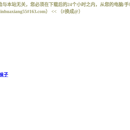
与本站无关，您必须在下载后的24个小时之内，从您的电脑/
iang55#163.com） << （#换成@）
袜子