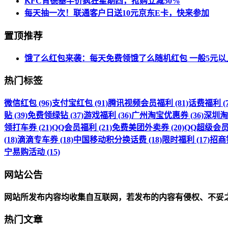
KFC肯德基半价疯狂星期四，抢购立减50%
每天抽一次！联通客户日送10元京东E卡，快来参加
置顶推荐
饿了么红包来袭：每天免费领饿了么随机红包 一般5元以
热门标签
微信红包 (96)
支付宝红包 (91)
腾讯视频会员福利 (81)
话费福利 (7
贴 (39)
免费领绿钻 (37)
游戏福利 (36)
广州淘宝优惠券 (36)
深圳淘宝
领打车券 (21)
QQ会员福利 (21)
免费美团外卖券 (20)
QQ超级会员福
(18)
滴滴专车券 (18)
中国移动积分换话费 (18)
限时福利 (17)
招商银
宁易购活动 (15)
网站公告
网站所发布内容均收集自互联网，若发布的内容有侵权、不妥
热门文章