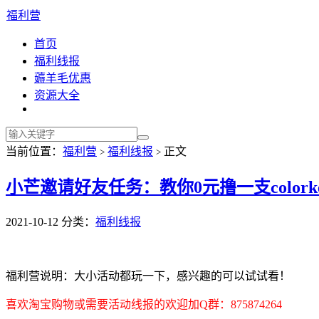
福利营
首页
福利线报
薅羊毛优惠
资源大全
当前位置：
福利营
福利线报
正文
>
>
小芒邀请好友任务：教你0元撸一支colork
2021-10-12
分类：
福利线报
福利营说明：大小活动都玩一下，感兴趣的可以试试看！
喜欢淘宝购物或需要活动线报的欢迎加Q群：875874264