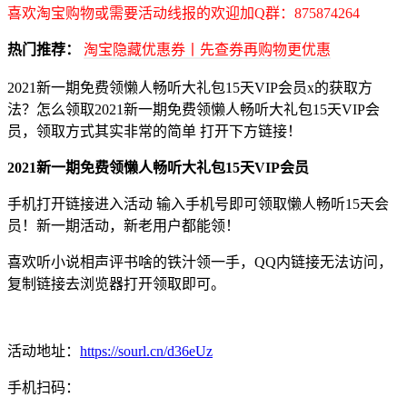
喜欢淘宝购物或需要活动线报的欢迎加Q群：875874264
热门推荐：
淘宝隐藏优惠券丨先查券再购物更优惠
2021新一期免费领懒人畅听大礼包15天VIP会员x的获取方
法？怎么领取2021新一期免费领懒人畅听大礼包15天VIP会
员，领取方式其实非常的简单 打开下方链接！
2021新一期免费领懒人畅听大礼包15天VIP会员
手机打开链接进入活动 输入手机号即可领取懒人畅听15天会
员！新一期活动，新老用户都能领！
喜欢听小说相声评书啥的铁汁领一手，QQ内链接无法访问，
复制链接去浏览器打开领取即可。
活动地址：
https://sourl.cn/d36eUz
手机扫码：