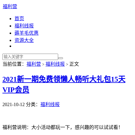
福利营
首页
福利线报
薅羊毛优惠
资源大全
当前位置：
福利营
福利线报
正文
>
>
2021新一期免费领懒人畅听大礼包15天
VIP会员
2021-10-12
分类：
福利线报
福利营说明：大小活动都玩一下，感兴趣的可以试试看！