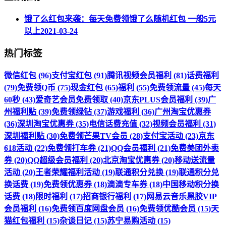
饿了么红包来袭：每天免费领饿了么随机红包 一般5元
以上
2021-03-24
热门标签
微信红包 (96)
支付宝红包 (91)
腾讯视频会员福利 (81)
话费福利
(79)
免费领Q币 (75)
现金红包 (65)
福利 (55)
免费领流量 (45)
每天
60秒 (43)
爱奇艺会员免费领取 (40)
京东PLUS会员福利 (39)
广
州福利贴 (39)
免费领绿钻 (37)
游戏福利 (36)
广州淘宝优惠券
(36)
深圳淘宝优惠券 (35)
电信话费充值 (32)
视频会员福利 (31)
深圳福利贴 (30)
免费领芒果TV会员 (28)
支付宝活动 (23)
京东
618活动 (22)
免费领打车券 (21)
QQ会员福利 (21)
免费美团外卖
券 (20)
QQ超级会员福利 (20)
北京淘宝优惠券 (20)
移动送流量
活动 (20)
王者荣耀福利活动 (19)
联通积分兑换 (19)
联通积分兑
换话费 (19)
免费领优惠券 (18)
滴滴专车券 (18)
中国移动积分换
话费 (18)
限时福利 (17)
招商银行福利 (17)
网易云音乐黑胶VIP
会员福利 (16)
免费领百度网盘会员 (16)
免费领优酷会员 (15)
天
猫红包福利 (15)
杂谈日记 (15)
苏宁易购活动 (15)