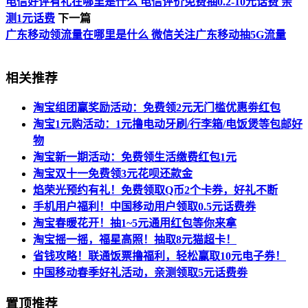
电信好评有礼在哪里是什么 电信评价免费抽0.2-10元话费 亲
测1元话费
下一篇
广东移动领流量在哪里是什么 微信关注广东移动抽5G流量
相关推荐
淘宝组团赢奖励活动：免费领2元无门槛优惠劵红包
淘宝1元购活动：1元撸电动牙刷/行李箱/电饭煲等包邮好
物
淘宝新一期活动：免费领生活缴费红包1元
淘宝双十一免费领3元花呗还款金
焰荣光预约有礼！免费领取Q币2个卡券，好礼不断
手机用户福利！中国移动用户领取0.5元话费券
淘宝春暖花开！抽1~5元通用红包等你来拿
淘宝摇一摇，福星高照！抽取8元猫超卡！
省钱攻略！联通饭票撸福利，轻松赢取10元电子券！
中国移动春季好礼活动，亲测领取5元话费劵
置顶推荐