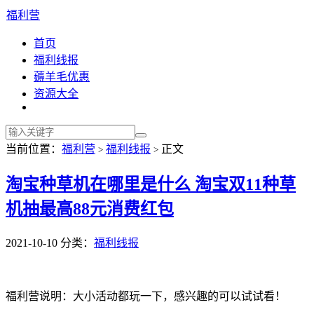
福利营
首页
福利线报
薅羊毛优惠
资源大全
当前位置：
福利营
福利线报
正文
>
>
淘宝种草机在哪里是什么 淘宝双11种草
机抽最高88元消费红包
2021-10-10
分类：
福利线报
福利营说明：大小活动都玩一下，感兴趣的可以试试看！