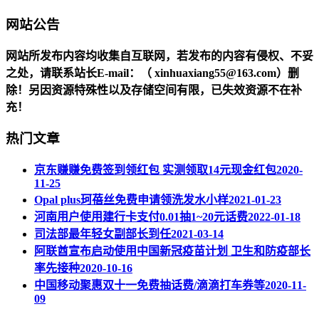
网站公告
网站所发布内容均收集自互联网，若发布的内容有侵权、不妥
之处，请联系站长
E-mail
：（ xinhuaxiang55@163.com）删
除！另因资源特殊性以及存储空间有限，已失效资源不在补
充！
热门文章
京东赚赚免费签到领红包 实测领取14元现金红包
2020-
11-25
Opal plus珂蓓丝免费申请领洗发水小样
2021-01-23
河南用户使用建行卡支付0.01抽1~20元话费
2022-01-18
司法部最年轻女副部长到任
2021-03-14
阿联酋宣布启动使用中国新冠疫苗计划 卫生和防疫部长
率先接种
2020-10-16
中国移动聚惠双十一免费抽话费/滴滴打车券等
2020-11-
09