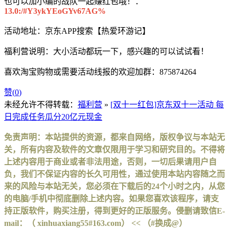
也可以加小编的战队一起赚红包哦！：
13.0:/#Y3ykYEoGYv67AG%
活动地址：京东APP搜索【热爱环游记】
福利营说明：大小活动都玩一下，感兴趣的可以试试看！
喜欢淘宝购物或需要活动线报的欢迎加群：875874264
赞(
0
)
未经允许不得转载：
福利营
»
[双十一红包]京东双十一活动 每
日完成任务瓜分20亿元现金
免责声明：本站提供的资源，都来自网络，版权争议与本站无
关，所有内容及软件的文章仅限用于学习和研究目的。不得将
上述内容用于商业或者非法用途，否则，一切后果请用户自
负，我们不保证内容的长久可用性，通过使用本站内容随之而
来的风险与本站无关，您必须在下载后的24个小时之内，从您
的电脑/手机中彻底删除上述内容。如果您喜欢该程序，请支
持正版软件，购买注册，得到更好的正版服务。侵删请致信E-
mail：（ xinhuaxiang55#163.com） << （#换成@）