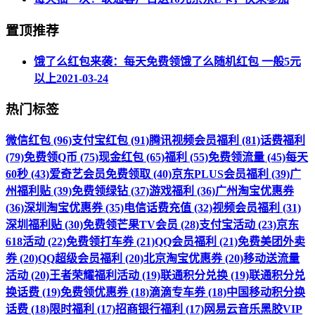
置顶推荐
饿了么红包来袭：每天免费领饿了么随机红包 一般5元
以上
2021-03-24
热门标签
微信红包 (96)
支付宝红包 (91)
腾讯视频会员福利 (81)
话费福利
(79)
免费领Q币 (75)
现金红包 (65)
福利 (55)
免费领流量 (45)
每天
60秒 (43)
爱奇艺会员免费领取 (40)
京东PLUS会员福利 (39)
广
州福利贴 (39)
免费领绿钻 (37)
游戏福利 (36)
广州淘宝优惠券
(36)
深圳淘宝优惠券 (35)
电信话费充值 (32)
视频会员福利 (31)
深圳福利贴 (30)
免费领芒果TV会员 (28)
支付宝活动 (23)
京东
618活动 (22)
免费领打车券 (21)
QQ会员福利 (21)
免费美团外卖
券 (20)
QQ超级会员福利 (20)
北京淘宝优惠券 (20)
移动送流量
活动 (20)
王者荣耀福利活动 (19)
联通积分兑换 (19)
联通积分兑
换话费 (19)
免费领优惠券 (18)
滴滴专车券 (18)
中国移动积分换
话费 (18)
限时福利 (17)
招商银行福利 (17)
网易云音乐黑胶VIP