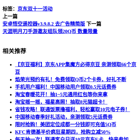
标签：
京东双十一活动
上一篇
安卓悟空遥控器v3.9.8.2 去广告精简版
下一篇
天涯明月刀手游邀友组队领20Q币 数量限量
相关推荐
【京豆福利】京东APP集魔方必得京豆 亲测领取66个京
豆
焰荣光预约有礼！免费领取Q币2个卡券，好礼不断
手机用户福利！中国移动用户领取0.5元话费券
淘宝春暖花开！抽1~5元通用红包等你来拿
淘宝摇一摇，福星高照！抽取8元猫超卡！
省钱攻略！联通饭票撸福利，轻松赢取10元电子券！
中国移动春季好礼活动，亲测领取5元话费劵
限时抢购！美团定位成都一分钱即可充值5Q币
KFC肯德基半价疯狂星期四，抢购立减50%
每天抽一次！联通客户日送10元京东E卡，快来参加