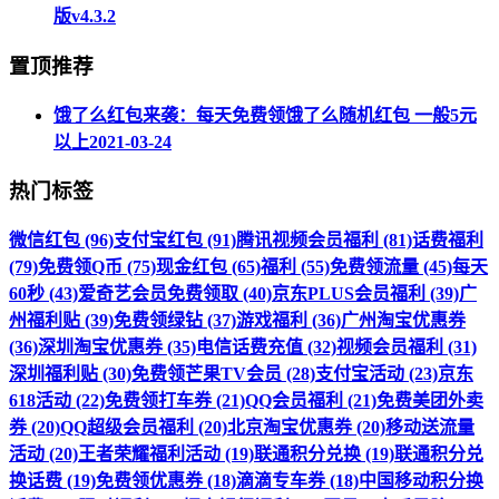
版v4.3.2
置顶推荐
饿了么红包来袭：每天免费领饿了么随机红包 一般5元
以上
2021-03-24
热门标签
微信红包 (96)
支付宝红包 (91)
腾讯视频会员福利 (81)
话费福利
(79)
免费领Q币 (75)
现金红包 (65)
福利 (55)
免费领流量 (45)
每天
60秒 (43)
爱奇艺会员免费领取 (40)
京东PLUS会员福利 (39)
广
州福利贴 (39)
免费领绿钻 (37)
游戏福利 (36)
广州淘宝优惠券
(36)
深圳淘宝优惠券 (35)
电信话费充值 (32)
视频会员福利 (31)
深圳福利贴 (30)
免费领芒果TV会员 (28)
支付宝活动 (23)
京东
618活动 (22)
免费领打车券 (21)
QQ会员福利 (21)
免费美团外卖
券 (20)
QQ超级会员福利 (20)
北京淘宝优惠券 (20)
移动送流量
活动 (20)
王者荣耀福利活动 (19)
联通积分兑换 (19)
联通积分兑
换话费 (19)
免费领优惠券 (18)
滴滴专车券 (18)
中国移动积分换