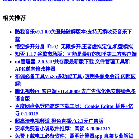
相关推荐
酷我音乐v9.1.0.0免登陆破解版本:支持无损收费音乐下
载
悟空多开分身『1.0』无限多开,王者虚拟定位,机型模拟
知否 1.1.7 谷歌市场版：可能是最好的知乎第三方客户端
mt管理器. 2.6 VIP共存版最新版下载 文件管理工具和
APK逆向修改神器
布偶必备工具V5.85多功能工具 (透明头像免会员 闪照破
解)
腾讯视频PC客户端 v11.4.8009 去广告优化免安装绿色多
语言版
百度网盘免登陆高速下载工具：Cookie Editor 插件+亿
寻 0.1.0115
超高清电视频道-橙色直播v3.2.3无广告版
安卓免费看小说软件推荐：阅读 3.20.061317
免费下载电工必备软件：照明计算器app 直装专业解锁