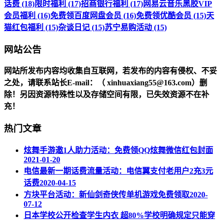
话费 (18)
限时福利 (17)
招商银行福利 (17)
网易云音乐黑胶VIP
会员福利 (16)
免费领百度网盘会员 (16)
免费领优酷会员 (15)
天
猫红包福利 (15)
杂谈日记 (15)
苏宁易购活动 (15)
网站公告
网站所发布内容均收集自互联网，若发布的内容有侵权、不妥
之处，请联系站长
E-mail
：（ xinhuaxiang55@163.com）删
除！另因资源特殊性以及存储空间有限，已失效资源不在补
充！
热门文章
炫舞手游邀1人助力活动：免费领QQ炫舞微信红包封面
2021-01-20
电信最新一期话费流量活动：电信翼支付老用户2充3元
话费
2020-04-15
方块平台活动：新仙剑奇侠传单机游戏免费领取
2020-
07-12
日本学校公开检查学生内衣 超80%学校明确规定只能穿