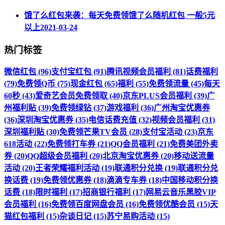
饿了么红包来袭：每天免费领饿了么随机红包 一般5元
以上
2021-03-24
热门标签
微信红包 (96)
支付宝红包 (91)
腾讯视频会员福利 (81)
话费福利
(79)
免费领Q币 (75)
现金红包 (65)
福利 (55)
免费领流量 (45)
每天
60秒 (43)
爱奇艺会员免费领取 (40)
京东PLUS会员福利 (39)
广
州福利贴 (39)
免费领绿钻 (37)
游戏福利 (36)
广州淘宝优惠券
(36)
深圳淘宝优惠券 (35)
电信话费充值 (32)
视频会员福利 (31)
深圳福利贴 (30)
免费领芒果TV会员 (28)
支付宝活动 (23)
京东
618活动 (22)
免费领打车券 (21)
QQ会员福利 (21)
免费美团外卖
券 (20)
QQ超级会员福利 (20)
北京淘宝优惠券 (20)
移动送流量
活动 (20)
王者荣耀福利活动 (19)
联通积分兑换 (19)
联通积分兑
换话费 (19)
免费领优惠券 (18)
滴滴专车券 (18)
中国移动积分换
话费 (18)
限时福利 (17)
招商银行福利 (17)
网易云音乐黑胶VIP
会员福利 (16)
免费领百度网盘会员 (16)
免费领优酷会员 (15)
天
猫红包福利 (15)
杂谈日记 (15)
苏宁易购活动 (15)