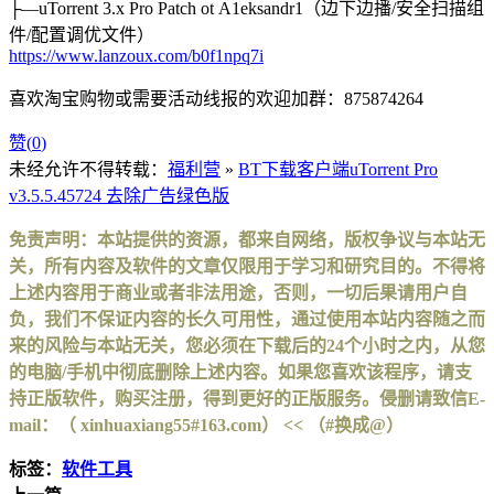
├—uTorrent 3.x Pro Patch ot A1eksandr1（边下边播/安全扫描组
件/配置调优文件）
https://www.lanzoux.com/b0f1npq7i
喜欢淘宝购物或需要活动线报的欢迎加群：875874264
赞(
0
)
未经允许不得转载：
福利营
»
BT下载客户端uTorrent Pro
v3.5.5.45724 去除广告绿色版
免责声明：本站提供的资源，都来自网络，版权争议与本站无
关，所有内容及软件的文章仅限用于学习和研究目的。不得将
上述内容用于商业或者非法用途，否则，一切后果请用户自
负，我们不保证内容的长久可用性，通过使用本站内容随之而
来的风险与本站无关，您必须在下载后的24个小时之内，从您
的电脑/手机中彻底删除上述内容。如果您喜欢该程序，请支
持正版软件，购买注册，得到更好的正版服务。侵删请致信E-
mail：（ xinhuaxiang55#163.com） << （#换成@）
标签：
软件工具