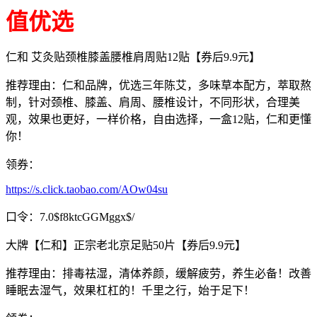
值优选
仁和 艾灸贴颈椎膝盖腰椎肩周贴12贴【券后9.9元】
推荐理由：仁和品牌，优选三年陈艾，多味草本配方，萃取熬
制，针对颈椎、膝盖、肩周、腰椎设计，不同形状，合理美
观，效果也更好，一样价格，自由选择，一盒12贴，仁和更懂
你！
领券：
https://s.click.taobao.com/AOw04su
口令：7.0$f8ktcGGMggx$/
大牌【仁和】正宗老北京足贴50片【券后9.9元】
推荐理由：排毒祛湿，清体养颜，缓解疲劳，养生必备！改善
睡眠去湿气，效果杠杠的！千里之行，始于足下！