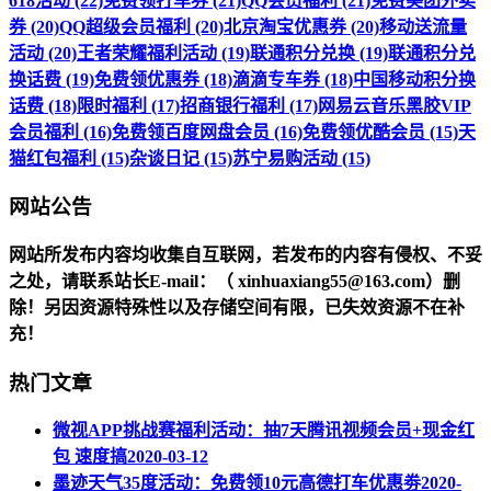
618活动 (22)
免费领打车券 (21)
QQ会员福利 (21)
免费美团外卖
券 (20)
QQ超级会员福利 (20)
北京淘宝优惠券 (20)
移动送流量
活动 (20)
王者荣耀福利活动 (19)
联通积分兑换 (19)
联通积分兑
换话费 (19)
免费领优惠券 (18)
滴滴专车券 (18)
中国移动积分换
话费 (18)
限时福利 (17)
招商银行福利 (17)
网易云音乐黑胶VIP
会员福利 (16)
免费领百度网盘会员 (16)
免费领优酷会员 (15)
天
猫红包福利 (15)
杂谈日记 (15)
苏宁易购活动 (15)
网站公告
网站所发布内容均收集自互联网，若发布的内容有侵权、不妥
之处，请联系站长
E-mail
：（ xinhuaxiang55@163.com）删
除！另因资源特殊性以及存储空间有限，已失效资源不在补
充！
热门文章
微视APP挑战赛福利活动：抽7天腾讯视频会员+现金红
包 速度搞
2020-03-12
墨迹天气35度活动：免费领10元高德打车优惠劵
2020-