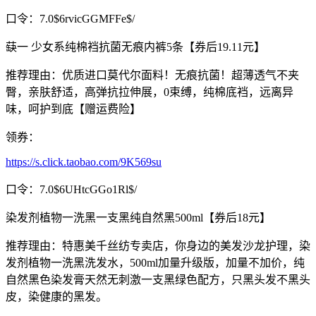
口令：7.0$6rvicGGMFFe$/
蒛一 少女系纯棉裆抗菌无痕内裤5条【券后19.11元】
推荐理由：优质进口莫代尔面料！无痕抗菌！超薄透气不夹
臀，亲肤舒适，高弹抗拉伸展，0束缚，纯棉底裆，远离异
味，呵护到底【赠运费险】
领券：
https://s.click.taobao.com/9K569su
口令：7.0$6UHtcGGo1Rl$/
染发剂植物一洗黑一支黑纯自然黑500ml【券后18元】
推荐理由：特惠美千丝纺专卖店，你身边的美发沙龙护理，染
发剂植物一洗黑洗发水，500ml加量升级版，加量不加价，纯
自然黑色染发膏天然无刺激一支黑绿色配方，只黑头发不黑头
皮，染健康的黑发。