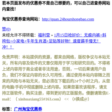
若本页面发布的优惠券不是自己想要的，可以自己进查券网站
内查找！
淘宝优惠券查询网站：
http://quan.24hourshongbao.com
赞(
0
)
未经允许不得转载：
福利营
»
1月15日抢好价：无痕内裤+斜
挎包+小家电+牛年生肖酒+足贴等好物！速度薅手慢无！
冲！！
免责声明：本站提供的资源，都来自网络，版权争议与本站无
关，所有内容及软件的文章仅限用于学习和研究目的。不得将
上述内容用于商业或者非法用途，否则，一切后果请用户自
负，我们不保证内容的长久可用性，通过使用本站内容随之而
来的风险与本站无关，您必须在下载后的24个小时之内，从您
的电脑/手机中彻底删除上述内容。如果您喜欢该程序，请支
持正版软件，购买注册，得到更好的正版服务。侵删请致信E-
mail：（ xinhuaxiang55#163.com） << （#换成@）
标签：
广州淘宝优惠券