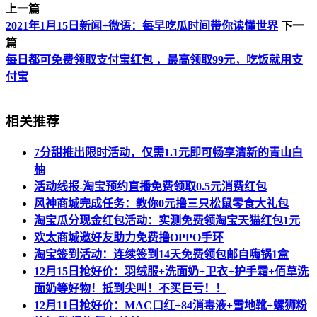
上一篇
2021年1月15日新闻+微语：每早吃瓜时间带你读懂世界
下一
篇
每日都可免费领取支付宝红包 ，最高领取99元，吃饭就用支
付宝
相关推荐
7分甜推出限时活动，仅需1.1元即可畅享清新的青山白
柚
活动线报-淘宝预约直播免费领取0.5元消费红包
风神商城完成任务：教你0元撸三只松鼠零食大礼包
淘宝瓜分现金红包活动：实测免费领淘宝天猫红包1元
欢太商城邀好友助力免费撸OPPO手环
淘宝签到活动：连续签到14天免费领包邮自嗨锅1盒
12月15日抢好价：羽绒服+洗面奶+卫衣+护手霜+佰草洗
面奶等好物！抵到尖叫！不买巨亏！！
12月11日抢好价：MAC口红+84消毒液+雪地靴+螺狮粉