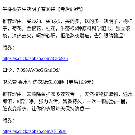
牛蒡根养生决明子茶30袋【券后9.9元】
推荐理由：买2发3、买3发5，买的多，送的多！决明子，枸杞
子，菊花，金银花，桂花，牛蒡根6种原料科学配比，独立茶
袋，清热去火，呵护心肝，拒绝熬夜爆痘，告别眼睛酸涩！
领券：
https://s.click.taobao.com/lCF69su
口令：7.0$8AW3cGGnrlO$/
卫总管 香水型洗衣凝珠100颗【券后16.9元】
推荐理由：去渍除菌护衣多效效合一，天然植物提取物，遇水
即溶，8倍洁净，强力去污，留香持久，一次一颗能洗一桶，
脏衣变新衣。让你的衣服每天保持清香~~
领券：
https://s.click.taobao.com/sEl59su