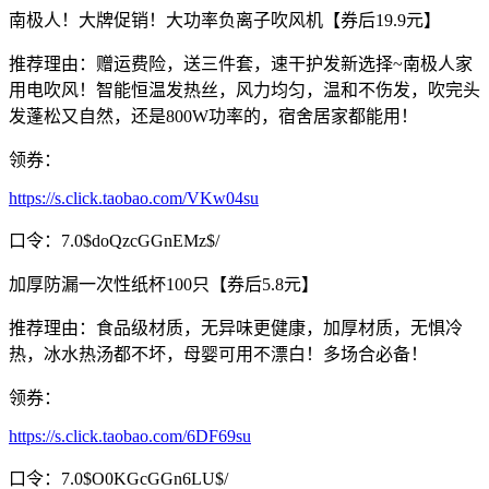
南极人！大牌促销！大功率负离子吹风机【券后19.9元】
推荐理由：赠运费险，送三件套，速干护发新选择~南极人家
用电吹风！智能恒温发热丝，风力均匀，温和不伤发，吹完头
发蓬松又自然，还是800W功率的，宿舍居家都能用！
领券：
https://s.click.taobao.com/VKw04su
口令：7.0$doQzcGGnEMz$/
加厚防漏一次性纸杯100只【券后5.8元】
推荐理由：食品级材质，无异味更健康，加厚材质，无惧冷
热，冰水热汤都不坏，母婴可用不漂白！多场合必备！
领券：
https://s.click.taobao.com/6DF69su
口令：7.0$O0KGcGGn6LU$/