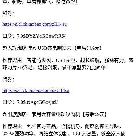
量，斜跨，单肩都帅气，赠运费险！
领券：
https://s.click.taobao.com/zI114su
口令：7.0$DYZYcGGnwRR$/
超人旗舰店 电动USB充电剃须刀【券后34.9元】
推荐理由：智能防夹须，USB充电，超长续航，强劲有力，双
环刀片3D浮动，轻松剃须，做干净型男如此简单！
领券：
https://s.click.taobao.com/oeU14su
口令：7.0$uxAgcGGoeju$/
九阳旗舰店！家用大容量电动绞肉机【券后69元】
推荐理由：九阳官方正品，全钢机身，耐磨防摔无异味，
300W强劲功率，四维立体切割，1.8L大容量，够全家人使