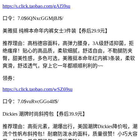
https://s.click.taobao.com/gAl59su
口令：7.0$6QNxcGGMjBJ$/
美雅挺 纯棉本命年内裤女士3件装【券后29.9元】
推荐理由：高档德容面料，高弹力腰身，3A级舒适抑菌，拒
绝瘙痒！贴心的高品质，柔软细腻，舒适自由，不勒腿防夹
臀，甜美性感，多色可选，美雅挺本命年红内裤3条装，柔软
爽滑，舒适透气，穿上它一年都顺顺利利的~~
领券：
https://s.click.taobao.com/wSZ69su
口令：7.0$vuRvcGGo4lf$/
Dickies 潮牌时尚斜挎包【券后39.9元】
推荐理由：高街元素，潮爆出行，美国潮牌Dickies降价啦，潮
流个性帆布斜挎包！耐磨防泼水的面料，质量很赞！小巧大容