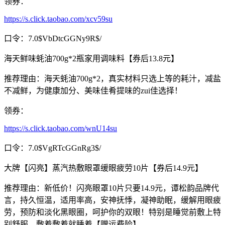
领券：
https://s.click.taobao.com/xcv59su
口令：7.0$VbDtcGGNy9R$/
海天鲜味蚝油700g*2瓶家用调味料【券后13.8元】
推荐理由：海天蚝油700g*2，真实材料只选上等的耗汁，减盐
不减鲜，为健康加分、美味佳肴提味的zui佳选择！
领券：
https://s.click.taobao.com/wnU14su
口令：7.0$VgRTcGGnRg3$/
大牌【闪亮】蒸汽热敷眼罩缓眼疲劳10片【券后14.9元】
推荐理由：新低价！闪亮眼罩10片只要14.9元，谭松韵品牌代
言，持久恒温，适用率高，安神抚悸，凝神助眠，缓解用眼疲
劳，预防和淡化黑眼圈，呵护你的双眼！特别是睡觉前敷上特
别舒服，敷着敷着就睡着【赠运费险】