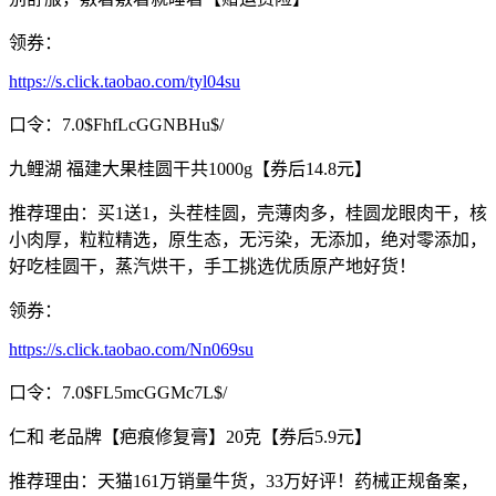
领券：
https://s.click.taobao.com/tyl04su
口令：7.0$FhfLcGGNBHu$/
九鲤湖 福建大果桂圆干共1000g【券后14.8元】
推荐理由：买1送1，头茬桂圆，壳薄肉多，桂圆龙眼肉干，核
小肉厚，粒粒精选，原生态，无污染，无添加，绝对零添加，
好吃桂圆干，蒸汽烘干，手工挑选优质原产地好货！
领券：
https://s.click.taobao.com/Nn069su
口令：7.0$FL5mcGGMc7L$/
仁和 老品牌【疤痕修复膏】20克【券后5.9元】
推荐理由：天猫161万销量牛货，33万好评！药械正规备案，