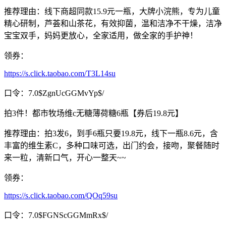
推荐理由：线下商超同款15.9元一瓶，大牌小浣熊，专为儿童
精心研制，芦荟和山茶花，有效抑菌，温和洁净不干燥，洁净
宝宝双手，妈妈更放心，全家适用，做全家的手护神！
领券：
https://s.click.taobao.com/T3L14su
口令：7.0$ZgnUcGGMvYp$/
拍3件！都市牧场维c无糖薄荷糖6瓶【券后19.8元】
推荐理由：拍3发6，到手6瓶只要19.8元，线下一瓶8.6元，含
丰富的维生素C，多种口味可选，出门约会，接吻，聚餐随时
来一粒，清新口气，开心一整天~~
领券：
https://s.click.taobao.com/QOq59su
口令：7.0$FGNScGGMmRx$/