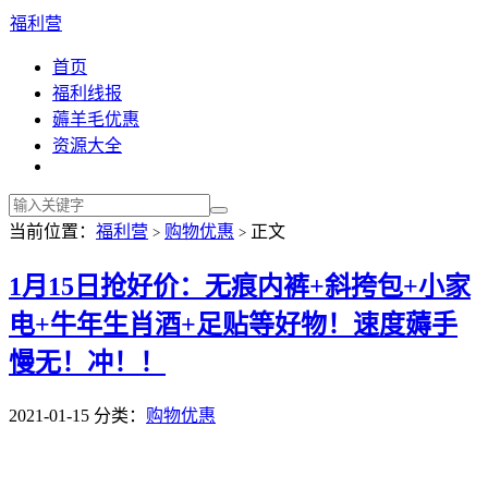
福利营
首页
福利线报
薅羊毛优惠
资源大全
当前位置：
福利营
购物优惠
正文
>
>
1月15日抢好价：无痕内裤+斜挎包+小家
电+牛年生肖酒+足贴等好物！速度薅手
慢无！冲！！
2021-01-15
分类：
购物优惠