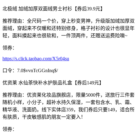
北极绒 加绒加厚双面绒男士衬衫【券后39.9元】
推荐理由：全尺码一个价，穿上秒变男神，升级版加绒加厚双
面绒，穿起来不仅暖和还特别修身，格子衬衫的设计也很显年
轻，面料摸起来也很软和，一件顶两件，还赠送运费险噢~
领券：
https://s.click.taobao.com/X5r04su
口令：7.0$vvnTcGGnInq$/
优资莱 水仙茶快补水护肤品礼盒【券后149元】
推荐理由：优资莱化妆品旗舰店，限量5000件，送旅行三件套
随机小样，小分子，超补水持久保湿，一套包含水、乳、霜、
精华液、洗面奶。线下实体店359，我们券后只要149，适合所
有肤质，干皮敏感肌的朋友一定要入！
领券：