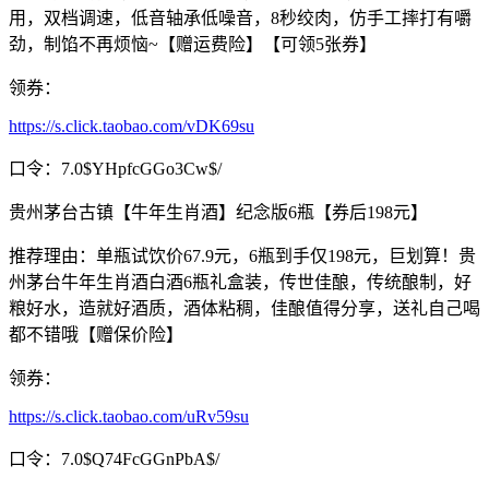
用，双档调速，低音轴承低噪音，8秒绞肉，仿手工摔打有嚼
劲，制馅不再烦恼~【赠运费险】【可领5张券】
领券：
https://s.click.taobao.com/vDK69su
口令：7.0$YHpfcGGo3Cw$/
贵州茅台古镇【牛年生肖酒】纪念版6瓶【券后198元】
推荐理由：单瓶试饮价67.9元，6瓶到手仅198元，巨划算！贵
州茅台牛年生肖酒白酒6瓶礼盒装，传世佳酿，传统酿制，好
粮好水，造就好酒质，酒体粘稠，佳酿值得分享，送礼自己喝
都不错哦【赠保价险】
领券：
https://s.click.taobao.com/uRv59su
口令：7.0$Q74FcGGnPbA$/