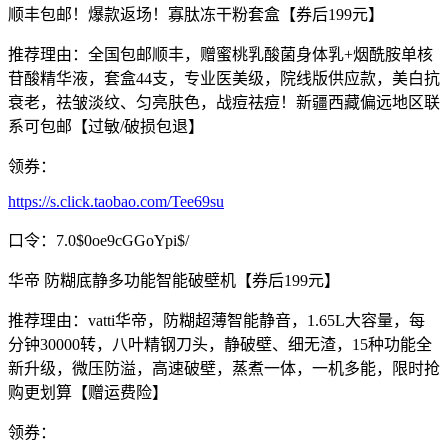
顺丰包邮！爆款返场！寡肽冻干粉套盒【券后199元】
推荐理由：全国包邮顺丰，赠蜜桃乳酸菌身体乳+烟酰胺单核
苷酸精华液，套盒44支，专业医美级，院线版供应款，美白抗
衰老，祛皱淡纹、匀亮肤色，战痘祛痘！新疆西藏偏远地区联
系可包邮【过敏/破损包退】
领券：
https://s.click.taobao.com/Tee69su
口令：7.0$0oe9cGGoYpi$/
华帝 防糊底静多功能智能破壁机【券后199元】
推荐理由：vatti华帝，防糊超薄智能静音，1.65L大容量，每
分钟30000转，八叶精钢刀头，静破壁、细无渣，15种功能全
新升级，微压防溢，高速破壁，蒸煮一体，一机多能，限时抢
购更划算【赠运费险】
领券：