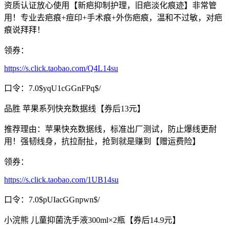
资质认证放心使用【新疤抑制护理，旧疤淡化痕迹】非常管
用！专业去疤痕+痘印+手术痕+外伤疤痕，温和不过敏，对疤
痕说拜拜！
领券：
https://s.click.taobao.com/Q4L14su
口令：7.0$yqU1cGGnFPq$/
品胜 苹果系列快充数据线【券后13元】
推荐理由：苹果快充数据线，标准出厂测试，防止爆线更耐
用！强韧线身，抗拉耐扯，抢到就是赚到【赠运费险】
领券：
https://s.click.taobao.com/1UB14su
口令：7.0$pUIacGGnpwn$/
小浣熊 儿童抑菌洗手液300ml×2瓶【券后14.9元】