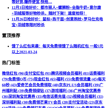
等好货,爆炸便宜,快抢…
12月3日抢好价：都市丽人+螺狮粉+全脂牛奶+意尔康
+羽绒服等好物秒杀，随时下架！速度抢呀！
11月26日抢好价：鼠标+热干面+创意抱枕+罗马仕充电
宝+羽绒等限时秒杀
置顶推荐
饿了么红包来袭：每天免费领饿了么随机红包 一般5元
以上
2021-03-24
热门标签
微信红包 (96)
支付宝红包 (91)
腾讯视频会员福利 (81)
话费福利
(79)
免费领Q币 (75)
现金红包 (65)
福利 (55)
免费领流量 (45)
每天
60秒 (43)
爱奇艺会员免费领取 (40)
京东PLUS会员福利 (39)
广
州福利贴 (39)
免费领绿钻 (37)
游戏福利 (36)
广州淘宝优惠券
(36)
深圳淘宝优惠券 (35)
电信话费充值 (32)
视频会员福利 (31)
深圳福利贴 (30)
免费领芒果TV会员 (28)
支付宝活动 (23)
京东