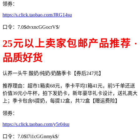
领券：
https://s.click.taobao.com/JRG14su
口令：7.0$dvxncGGocrV$/
25元以上卖家包邮产品推荐 ·
品质好货
认养一头牛 酸奶/纯奶/奶酪季卡【券后247元】
推荐理由：超市1箱卖68元，季卡平均1箱41元，前5千单还送
价值39元小牛杯，拍下发奶卡，新年豪华礼卡设计，送礼高大
上；季卡包含6提奶，每提12盒，共72盒【赠运费险】
领券：
https://s.click.taobao.com/y5r04su
口令：7.0$I7i1cGGnmyk$/