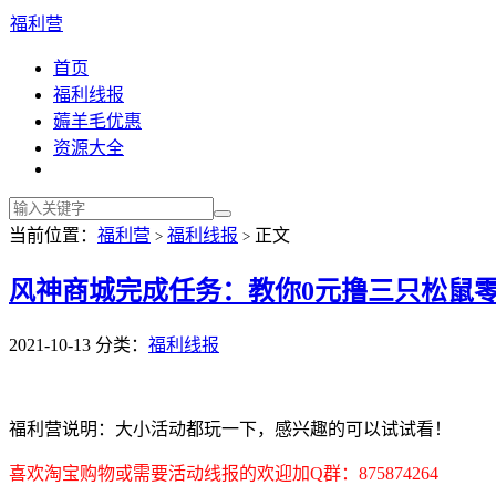
福利营
首页
福利线报
薅羊毛优惠
资源大全
当前位置：
福利营
福利线报
正文
>
>
风神商城完成任务：教你0元撸三只松鼠
2021-10-13
分类：
福利线报
福利营说明：大小活动都玩一下，感兴趣的可以试试看！
喜欢淘宝购物或需要活动线报的欢迎加Q群：875874264