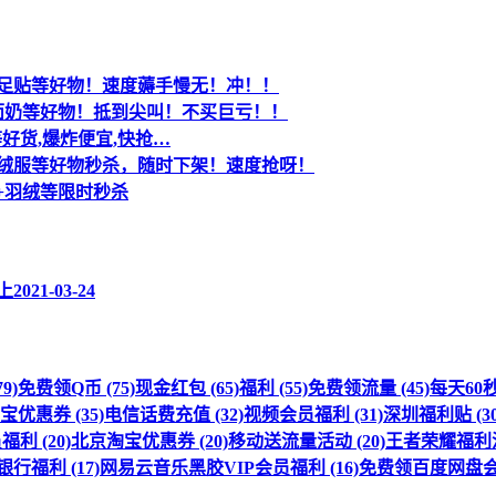
酒+足贴等好物！速度薅手慢无！冲！！
洗面奶等好物！抵到尖叫！不买巨亏！！
等好货,爆炸便宜,快抢…
+羽绒服等好物秒杀，随时下架！速度抢呀！
宝+羽绒等限时秒杀
上
2021-03-24
9)
免费领Q币 (75)
现金红包 (65)
福利 (55)
免费领流量 (45)
每天60秒 
优惠券 (35)
电信话费充值 (32)
视频会员福利 (31)
深圳福利贴 (30
利 (20)
北京淘宝优惠券 (20)
移动送流量活动 (20)
王者荣耀福利活动
行福利 (17)
网易云音乐黑胶VIP会员福利 (16)
免费领百度网盘会员