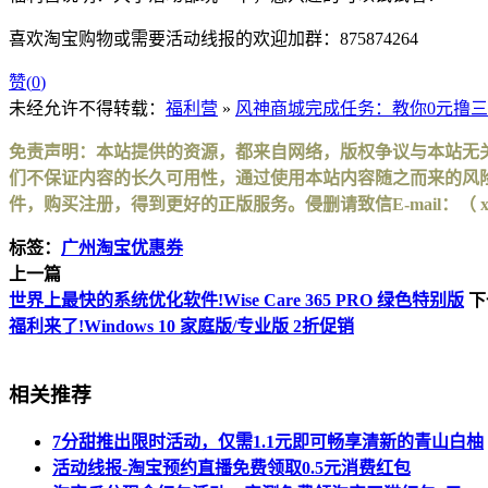
喜欢淘宝购物或需要活动线报的欢迎加群：875874264
赞(
0
)
未经允许不得转载：
福利营
»
风神商城完成任务：教你0元撸
免责声明：本站提供的资源，都来自网络，版权争议与本站无
们不保证内容的长久可用性，通过使用本站内容随之而来的风险
件，购买注册，得到更好的正版服务。侵删请致信E-mail：（ xinhuax
标签：
广州淘宝优惠券
上一篇
世界上最快的系统优化软件!Wise Care 365 PRO 绿色特别版
下
福利来了!Windows 10 家庭版/专业版 2折促销
相关推荐
7分甜推出限时活动，仅需1.1元即可畅享清新的青山白柚
活动线报-淘宝预约直播免费领取0.5元消费红包