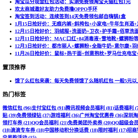
淘宝瓜分现金红包活动：实测免费领淘宝天猫红包1元
欢太商城邀好友助力免费撸OPPO手环
淘宝签到活动：连续签到14天免费领包邮自嗨锅1盒
1月15日抢好价：无痕内裤+斜挎包+小家电+牛年生肖
12月15日抢好价：羽绒服+洗面奶+卫衣+护手霜+佰草
12月11日抢好价：MAC口红+84消毒液+雪地靴+螺狮粉
12月3日抢好价：都市丽人+螺狮粉+全脂牛奶+意尔康
11月26日抢好价：鼠标+热干面+创意抱枕+罗马仕充电
置顶推荐
饿了么红包来袭：每天免费领饿了么随机红包 一般5元以
热门标签
微信红包 (96)
支付宝红包 (91)
腾讯视频会员福利 (81)
话费福利 (7
贴 (39)
免费领绿钻 (37)
游戏福利 (36)
广州淘宝优惠券 (36)
深圳淘宝
领打车券 (21)
QQ会员福利 (21)
免费美团外卖券 (20)
QQ超级会员福
(18)
滴滴专车券 (18)
中国移动积分换话费 (18)
限时福利 (17)
招商银
宁易购活动 (15)