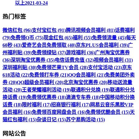
以上
2021-03-24
热门标签
微信红包 (96)
支付宝红包 (91)
腾讯视频会员福利 (81)
话费福利
(79)
免费领Q币 (75)
现金红包 (65)
福利 (55)
免费领流量 (45)
每天
60秒 (43)
爱奇艺会员免费领取 (40)
京东PLUS会员福利 (39)
广
州福利贴 (39)
免费领绿钻 (37)
游戏福利 (36)
广州淘宝优惠券
(36)
深圳淘宝优惠券 (35)
电信话费充值 (32)
视频会员福利 (31)
深圳福利贴 (30)
免费领芒果TV会员 (28)
支付宝活动 (23)
京东
618活动 (22)
免费领打车券 (21)
QQ会员福利 (21)
免费美团外卖
券 (20)
QQ超级会员福利 (20)
北京淘宝优惠券 (20)
移动送流量
活动 (20)
王者荣耀福利活动 (19)
联通积分兑换 (19)
联通积分兑
换话费 (19)
免费领优惠券 (18)
滴滴专车券 (18)
中国移动积分换
话费 (18)
限时福利 (17)
招商银行福利 (17)
网易云音乐黑胶VIP
会员福利 (16)
免费领百度网盘会员 (16)
免费领优酷会员 (15)
天
猫红包福利 (15)
杂谈日记 (15)
苏宁易购活动 (15)
网站公告