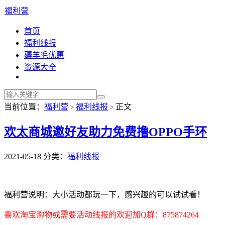
福利营
首页
福利线报
薅羊毛优惠
资源大全
当前位置：
福利营
福利线报
正文
>
>
欢太商城邀好友助力免费撸OPPO手环
2021-05-18
分类：
福利线报
福利营说明：大小活动都玩一下，感兴趣的可以试试看！
喜欢淘宝购物或需要活动线报的欢迎加Q群：875874264