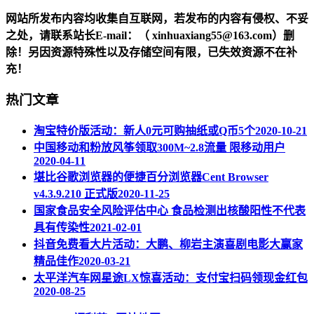
网站所发布内容均收集自互联网，若发布的内容有侵权、不妥
之处，请联系站长
E-mail
：（ xinhuaxiang55@163.com）删
除！另因资源特殊性以及存储空间有限，已失效资源不在补
充！
热门文章
淘宝特价版活动：新人0元可购抽纸或Q币5个
2020-10-21
中国移动和粉放风筝领取300M~2.8流量 限移动用户
2020-04-11
堪比谷歌浏览器的便捷百分浏览器Cent Browser
v4.3.9.210 正式版
2020-11-25
国家食品安全风险评估中心 食品检测出核酸阳性不代表
具有传染性
2021-02-01
抖音免费看大片活动：大鹏、柳岩主演喜剧电影大赢家
精品佳作
2020-03-21
太平洋汽车网星途LX惊喜活动：支付宝扫码领现金红包
2020-08-25