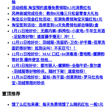
柚
活动线报-淘宝预约直播免费领取0.5元消费红包
风神商城完成任务：教你0元撸三只松鼠零食大礼包
淘宝瓜分现金红包活动：实测免费领淘宝天猫红包1元
淘宝签到活动：连续签到14天免费领包邮自嗨锅1盒
1月15日抢好价：无痕内裤+斜挎包+小家电+牛年生肖酒
+足贴等好物！速度薅手慢无！冲！！
12月15日抢好价：羽绒服+洗面奶+卫衣+护手霜+佰草洗
面奶等好物！抵到尖叫！不买巨亏！！
12月11日抢好价：MAC口红+84消毒液+雪地靴+螺狮粉
等好货,爆炸便宜,快抢…
12月3日抢好价：都市丽人+螺狮粉+全脂牛奶+意尔康
+羽绒服等好物秒杀，随时下架！速度抢呀！
11月26日抢好价：鼠标+热干面+创意抱枕+罗马仕充电
宝+羽绒等限时秒杀
置顶推荐
饿了么红包来袭：每天免费领饿了么随机红包 一般5元