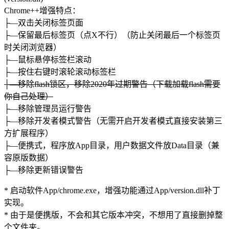
Chrome++增强特点：
├—双击关闭标签页面
├—保留最后标签页（点X不行）（防止关闭最后一个标签页
时关闭浏览器）
├—鼠标悬停标签栏滚动
├—按住右键时滚轮滚动标签栏
├—移除flash锁区，移除2020年过期警告（下载加载flash需要
你自己处理）
├—移除管理员运行警告
├—移除开发者模式警告（无需开启开发者模式直接安装第三
方扩展程序）
├—便携式，程序放App目录，用户数据文件放Data目录（兼
容原版数据）
├—移除更新错误警告
* 启动软件App/chrome.exe，增强功能通过App/version.dll补丁
实现。
* 由于是便携版，不会和其它版本冲突，不想用了直接删掉整
个文件夹。