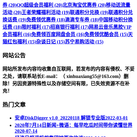
券 (20)
QQ超级会员福利 (20)
北京淘宝优惠券 (20)
移动送流量
活动 (20)
王者荣耀福利活动 (19)
联通积分兑换 (19)
联通积分兑
换话费 (19)
免费领优惠券 (18)
滴滴专车券 (18)
中国移动积分换
话费 (18)
限时福利 (17)
招商银行福利 (17)
网易云音乐黑胶VIP
会员福利 (16)
免费领百度网盘会员 (16)
免费领优酷会员 (15)
天
猫红包福利 (15)
杂谈日记 (15)
苏宁易购活动 (15)
网站公告
网站所发布内容均收集自互联网，若发布的内容有侵权、不妥
之处，请联系站长
E-mail
：（ xinhuaxiang55@163.com）删
除！另因资源特殊性以及存储空间有限，已失效资源不在补
充！
热门文章
安卓DiskDigger v1.0_20220118 解锁专业版
2022-03-01
2020年7月14日新闻+微语：每早吃瓜时间带你读懂世界
2020-07-14