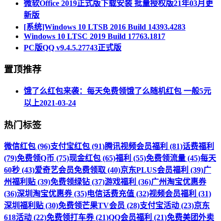
微软Office 2019正式版下载安装 批量授权版21年03月更
新版
[系统]Windows 10 LTSB 2016 Build 14393.4283
Windows 10 LTSC 2019 Build 17763.1817
PC版QQ v9.4.5.27743正式版
置顶推荐
饿了么红包来袭：每天免费领饿了么随机红包 一般5元
以上
2021-03-24
热门标签
微信红包 (96)
支付宝红包 (91)
腾讯视频会员福利 (81)
话费福利
(79)
免费领Q币 (75)
现金红包 (65)
福利 (55)
免费领流量 (45)
每天
60秒 (43)
爱奇艺会员免费领取 (40)
京东PLUS会员福利 (39)
广
州福利贴 (39)
免费领绿钻 (37)
游戏福利 (36)
广州淘宝优惠券
(36)
深圳淘宝优惠券 (35)
电信话费充值 (32)
视频会员福利 (31)
深圳福利贴 (30)
免费领芒果TV会员 (28)
支付宝活动 (23)
京东
618活动 (22)
免费领打车券 (21)
QQ会员福利 (21)
免费美团外卖