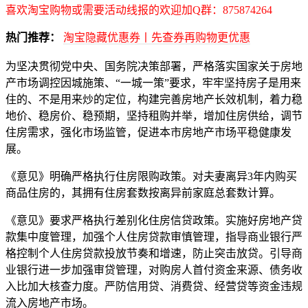
喜欢淘宝购物或需要活动线报的欢迎加Q群：875874264
热门推荐：
淘宝隐藏优惠券丨先查券再购物更优惠
为坚决贯彻党中央、国务院决策部署，严格落实国家关于房地
产市场调控因城施策、“一城一策”要求，牢牢坚持房子是用来
住的、不是用来炒的定位，构建完善房地产长效机制，着力稳
地价、稳房价、稳预期，坚持租购并举，增加住房供给，调节
住房需求，强化市场监管，促进本市房地产市场平稳健康发
展。
《意见》明确严格执行住房限购政策。对夫妻离异3年内购买
商品住房的，其拥有住房套数按离异前家庭总套数计算。
《意见》要求严格执行差别化住房信贷政策。实施好房地产贷
款集中度管理，加强个人住房贷款审慎管理，指导商业银行严
格控制个人住房贷款投放节奏和增速，防止突击放贷。引导商
业银行进一步加强审贷管理，对购房人首付资金来源、债务收
入比加大核查力度。严防信用贷、消费贷、经营贷等资金违规
流入房地产市场。