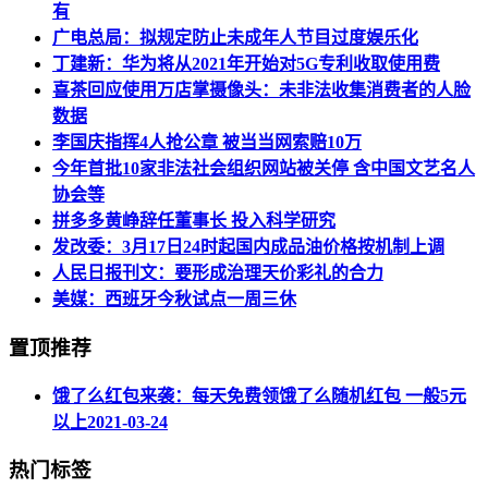
有
广电总局：拟规定防止未成年人节目过度娱乐化
丁建新：华为将从2021年开始对5G专利收取使用费
喜茶回应使用万店掌摄像头：未非法收集消费者的人脸
数据
李国庆指挥4人抢公章 被当当网索赔10万
今年首批10家非法社会组织网站被关停 含中国文艺名人
协会等
拼多多黄峥辞任董事长 投入科学研究
发改委：3月17日24时起国内成品油价格按机制上调
人民日报刊文：要形成治理天价彩礼的合力
美媒：西班牙今秋试点一周三休
置顶推荐
饿了么红包来袭：每天免费领饿了么随机红包 一般5元
以上
2021-03-24
热门标签