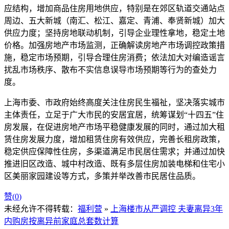
应结构，增加商品住房用地供应，特别是在郊区轨道交通站点
周边、五大新城（南汇、松江、嘉定、青浦、奉贤新城）加大
供应力度；坚持房地联动机制，引导企业理性拿地，稳定土地
价格。加强房地产市场监测，正确解读房地产市场调控政策措
施，稳定市场预期，引导合理住房消费；依法加大对编造谣言
扰乱市场秩序、散布不实信息误导市场预期等行为的查处力
度。
上海市委、市政府始终高度关注住房民生福祉，坚决落实城市
主体责任，立足于广大市民的安居宜居，统筹谋划“十四五”住
房发展，在促进房地产市场平稳健康发展的同时，通过加大租
赁住房发展力度，增加租赁住房有效供应，完善长租房政策，
稳定供应保障性住房，多渠道满足市民居住需求；并通过加快
推进旧区改造、城中村改造、既有多层住房加装电梯和住宅小
区美丽家园建设等方式，多策并举改善市民居住品质。
赞(
0
)
未经允许不得转载：
福利营
»
上海楼市从严调控 夫妻离异3年
内购房按离异前家庭总套数计算