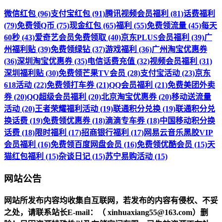
微信红包 (96)
支付宝红包 (91)
腾讯视频会员福利 (81)
话费福利
(79)
免费领Q币 (75)
现金红包 (65)
福利 (55)
免费领流量 (45)
每天
60秒 (43)
爱奇艺会员免费领取 (40)
京东PLUS会员福利 (39)
广
州福利贴 (39)
免费领绿钻 (37)
游戏福利 (36)
广州淘宝优惠券
(36)
深圳淘宝优惠券 (35)
电信话费充值 (32)
视频会员福利 (31)
深圳福利贴 (30)
免费领芒果TV会员 (28)
支付宝活动 (23)
京东
618活动 (22)
免费领打车券 (21)
QQ会员福利 (21)
免费美团外卖
券 (20)
QQ超级会员福利 (20)
北京淘宝优惠券 (20)
移动送流量
活动 (20)
王者荣耀福利活动 (19)
联通积分兑换 (19)
联通积分兑
换话费 (19)
免费领优惠券 (18)
滴滴专车券 (18)
中国移动积分换
话费 (18)
限时福利 (17)
招商银行福利 (17)
网易云音乐黑胶VIP
会员福利 (16)
免费领百度网盘会员 (16)
免费领优酷会员 (15)
天
猫红包福利 (15)
杂谈日记 (15)
苏宁易购活动 (15)
网站公告
网站所发布内容均收集自互联网，若发布的内容有侵权、不妥
之处，请联系站长
E-mail
：（ xinhuaxiang55@163.com）删