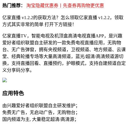
热门推荐：
淘宝隐藏优惠券丨先查券再购物更优惠
亿家直播 v1.2.2的获取方法？怎么领取亿家直播 v1.2.2，领取
方式其实非常的简单 打开下方链接！
亿家直播TV，智能电视及机顶盒高清电视直播APP，是兴趣
爱好者组织联盟自主研发的一款免费电视直播应用，无购物
台、无广告弹窗，拥有央视频道，卫视频道、地方频道、云课
堂、经典轮播专场等大量高清频道，蓝光/超清/高清频道源切
换，支持直播回看、直播预约，护眼模式，支持自建频道自定
义分享码分享。
应用特色
由兴趣爱好者组织联盟自主研发维护；
免费无广告，无启动广告，无购物台；
国内频道为主, 大量稳定超清/高清源；