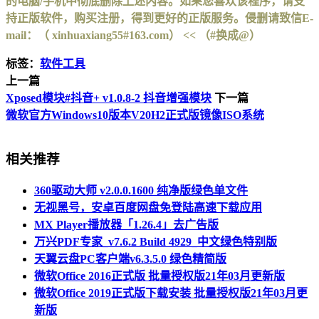
的电脑/手机中彻底删除上述内容。如果您喜欢该程序，请支
持正版软件，购买注册，得到更好的正版服务。侵删请致信E-
mail：（ xinhuaxiang55#163.com） << （#换成@）
标签：
软件工具
上一篇
Xposed模块#抖音+ v1.0.8-2 抖音增强模块
下一篇
微软官方Windows10版本V20H2正式版镜像ISO系统
相关推荐
360驱动大师 v2.0.0.1600 纯净版绿色单文件
无视黑号，安卓百度网盘免登陆高速下载应用
MX Player播放器「1.26.4」去广告版
万兴PDF专家_v7.6.2 Build 4929_中文绿色特别版
天翼云盘PC客户端v6.3.5.0 绿色精简版
微软Office 2016正式版 批量授权版21年03月更新版
微软Office 2019正式版下载安装 批量授权版21年03月更
新版