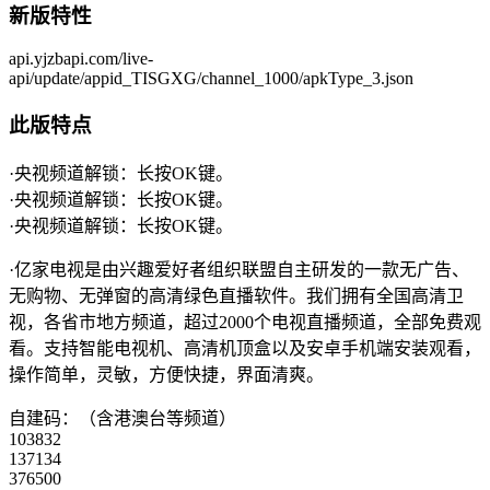
新版特性
api.yjzbapi.com/live-
api/update/appid_TISGXG/channel_1000/apkType_3.json
此版特点
·央视频道解锁：长按OK键。
·央视频道解锁：长按OK键。
·央视频道解锁：长按OK键。
·亿家电视是由兴趣爱好者组织联盟自主研发的一款无广告、
无购物、无弹窗的高清绿色直播软件。我们拥有全国高清卫
视，各省市地方频道，超过2000个电视直播频道，全部免费观
看。支持智能电视机、高清机顶盒以及安卓手机端安装观看，
操作简单，灵敏，方便快捷，界面清爽。
自建码：（含港澳台等频道）
103832
137134
376500