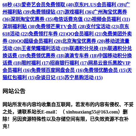
60秒 (43)
爱奇艺会员免费领取 (40)
京东PLUS会员福利 (39)
广
州福利贴 (39)
免费领绿钻 (37)
游戏福利 (36)
广州淘宝优惠券
(36)
深圳淘宝优惠券 (35)
电信话费充值 (32)
视频会员福利 (31)
深圳福利贴 (30)
免费领芒果TV会员 (28)
支付宝活动 (23)
京东
618活动 (22)
免费领打车券 (21)
QQ会员福利 (21)
免费美团外卖
券 (20)
QQ超级会员福利 (20)
北京淘宝优惠券 (20)
移动送流量
活动 (20)
王者荣耀福利活动 (19)
联通积分兑换 (19)
联通积分兑
换话费 (19)
免费领优惠券 (18)
滴滴专车券 (18)
中国移动积分换
话费 (18)
限时福利 (17)
招商银行福利 (17)
网易云音乐黑胶VIP
会员福利 (16)
免费领百度网盘会员 (16)
免费领优酷会员 (15)
天
猫红包福利 (15)
杂谈日记 (15)
苏宁易购活动 (15)
网站公告
网站所发布内容均收集自互联网，若发布的内容有侵权、不妥
之处，请联系站长
E-mail
：（ xinhuaxiang55@163.com）删
除！另因资源特殊性以及存储空间有限，已失效资源不在补
充！