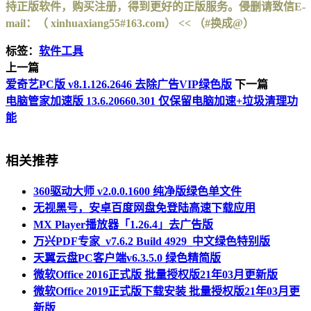
持正版软件，购买注册，得到更好的正版服务。侵删请致信E-
mail：（ xinhuaxiang55#163.com） << （#换成@）
标签：
软件工具
上一篇
爱奇艺PC版 v8.1.126.2646 去除广告VIP绿色版
下一篇
电脑管家加速版 13.6.20660.301 仅保留电脑加速+垃圾清理功
能
相关推荐
360驱动大师 v2.0.0.1600 纯净版绿色单文件
无视黑号，安卓百度网盘免登陆高速下载应用
MX Player播放器「1.26.4」去广告版
万兴PDF专家_v7.6.2 Build 4929_中文绿色特别版
天翼云盘PC客户端v6.3.5.0 绿色精简版
微软Office 2016正式版 批量授权版21年03月更新版
微软Office 2019正式版下载安装 批量授权版21年03月更
新版