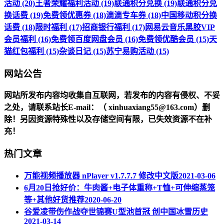
活动 (20)
王者荣耀福利活动 (19)
联通积分兑换 (19)
联通积分兑
换话费 (19)
免费领优惠券 (18)
滴滴专车券 (18)
中国移动积分换
话费 (18)
限时福利 (17)
招商银行福利 (17)
网易云音乐黑胶VIP
会员福利 (16)
免费领百度网盘会员 (16)
免费领优酷会员 (15)
天
猫红包福利 (15)
杂谈日记 (15)
苏宁易购活动 (15)
网站公告
网站所发布内容均收集自互联网，若发布的内容有侵权、不妥
之处，请联系站长
E-mail
：（ xinhuaxiang55@163.com）删
除！另因资源特殊性以及存储空间有限，已失效资源不在补
充！
热门文章
万能视频播放器 nPlayer v1.7.7.7 修改中文版
2021-03-06
6月20日抢好价：牛肉酱+电子体重称+T恤+可伸缩蒸笼
等+其他好货推荐
2020-06-20
谷爱凌带伤作战夺世锦赛U型池首冠 创中国冰雪历史
2021-03-14