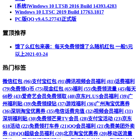
[系统]Windows 10 LTSB 2016 Build 14393.4283
Windows 10 LTSC 2019 Build 17763.1817
PC版QQ v9.4.5.27743正式版
置顶推荐
饿了么红包来袭：每天免费领饿了么随机红包 一般5元
以上
2021-03-24
热门标签
微信红包 (96)
支付宝红包 (91)
腾讯视频会员福利 (81)
话费福利
(79)
免费领Q币 (75)
现金红包 (65)
福利 (55)
免费领流量 (45)
每天
60秒 (43)
爱奇艺会员免费领取 (40)
京东PLUS会员福利 (39)
广
州福利贴 (39)
免费领绿钻 (37)
游戏福利 (36)
广州淘宝优惠券
(36)
深圳淘宝优惠券 (35)
电信话费充值 (32)
视频会员福利 (31)
深圳福利贴 (30)
免费领芒果TV会员 (28)
支付宝活动 (23)
京东
618活动 (22)
免费领打车券 (21)
QQ会员福利 (21)
免费美团外卖
券 (20)
QQ超级会员福利 (20)
北京淘宝优惠券 (20)
移动送流量