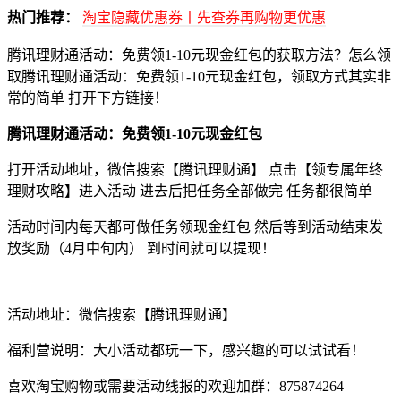
热门推荐：
淘宝隐藏优惠券丨先查券再购物更优惠
腾讯理财通活动：免费领1-10元现金红包的获取方法？怎么领
取腾讯理财通活动：免费领1-10元现金红包，领取方式其实非
常的简单 打开下方链接！
腾讯理财通活动：免费领1-10元现金红包
打开活动地址，微信搜索【腾讯理财通】 点击【领专属年终
理财攻略】进入活动 进去后把任务全部做完 任务都很简单
活动时间内每天都可做任务领现金红包 然后等到活动结束发
放奖励（4月中旬内） 到时间就可以提现！
活动地址：微信搜索【腾讯理财通】
福利营说明：大小活动都玩一下，感兴趣的可以试试看！
喜欢淘宝购物或需要活动线报的欢迎加群：875874264