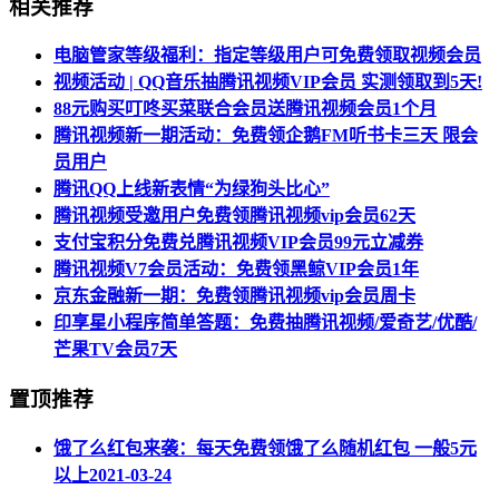
相关推荐
电脑管家等级福利：指定等级用户可免费领取视频会员
视频活动 | QQ音乐抽腾讯视频VIP会员 实测领取到5天!
88元购买叮咚买菜联合会员送腾讯视频会员1个月
腾讯视频新一期活动：免费领企鹅FM听书卡三天 限会
员用户
腾讯QQ上线新表情“为绿狗头比心”
腾讯视频受邀用户免费领腾讯视频vip会员62天
支付宝积分免费兑腾讯视频VIP会员99元立减券
腾讯视频V7会员活动：免费领黑鲸VIP会员1年
京东金融新一期：免费领腾讯视频vip会员周卡
印享星小程序简单答题：免费抽腾讯视频/爱奇艺/优酷/
芒果TV会员7天
置顶推荐
饿了么红包来袭：每天免费领饿了么随机红包 一般5元
以上
2021-03-24