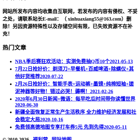
网站所发布内容均收集自互联网，若发布的内容有侵权、不妥
之处，请联系站长
E-mail
：（ xinhuaxiang55@163.com）删
除！另因资源特殊性以及存储空间有限，已失效资源不在补
充！
热门文章
NBA季后赛狂欢活动：实测免费抽Q币10个
2021-05-13
7月22日抢好价：剃须刀+早餐机+百威啤酒+除螨仪+其
他好货推荐
2020-07-22
2月26日抢好价：智能手表+运动裤+墨镜+纯棉短袖+搓
泥神器等好物！错过必哭！薅啊！
2021-02-26
2020年6月30日新闻+微语：每早吃瓜时间带你读懂世界
2020-06-30
新疆全面恢复正常生产生活秩序 全力维护经济发展和社
会稳定大局
2020-10-16
免费领高德地图专享打车券5元 先到先得
2020-05-11
© 2010-2026
福利营
网站地图