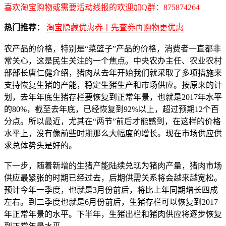
喜欢淘宝购物或需要活动线报的欢迎加Q群：875874264
热门推荐：
淘宝隐藏优惠券丨先查券再购物更优惠
农产品的价格，特别是“菜篮子”产品的价格，消费者一直都非
常关心，这是民生关注的一个焦点。中央农办主任、农业农村
部部长唐仁健介绍，猪肉从去年开始我们就采取了多项措施来
支持恢复生猪的产能，稳定生猪生产和市场供应。按原来的计
划，去年年底生猪存栏要恢复到正常年景，也就是2017年水平
的80%，截至去年底，已经恢复到92%以上，超过预期12个百
分点。所以最近，尤其在“两节”前后才能感到，在这样的价格
水平上，没有像前些时期那么大幅度的增长。现在市场供应供
求总体势头是好的。
下一步，随着新增的生猪产能陆续兑现为猪肉产量，猪肉市场
供应最紧张的时期已经过去，后期供需关系将会越来越宽松。
预计今年一季度，也就是3月份前后，将比上年同期增长四成
左右。到二季度也就是6月份前后，生猪存栏可以恢复到2017
年正常年景的水平。下半年，生猪出栏和猪肉供应将逐步恢复