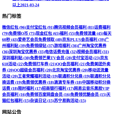
以上
2021-03-24
热门标签
微信红包 (96)
支付宝红包 (91)
腾讯视频会员福利 (81)
话费福利
(79)
免费领Q币 (75)
现金红包 (65)
福利 (55)
免费领流量 (45)
每天
60秒 (43)
爱奇艺会员免费领取 (40)
京东PLUS会员福利 (39)
广
州福利贴 (39)
免费领绿钻 (37)
游戏福利 (36)
广州淘宝优惠券
(36)
深圳淘宝优惠券 (35)
电信话费充值 (32)
视频会员福利 (31)
深圳福利贴 (30)
免费领芒果TV会员 (28)
支付宝活动 (23)
京东
618活动 (22)
免费领打车券 (21)
QQ会员福利 (21)
免费美团外卖
券 (20)
QQ超级会员福利 (20)
北京淘宝优惠券 (20)
移动送流量
活动 (20)
王者荣耀福利活动 (19)
联通积分兑换 (19)
联通积分兑
换话费 (19)
免费领优惠券 (18)
滴滴专车券 (18)
中国移动积分换
话费 (18)
限时福利 (17)
招商银行福利 (17)
网易云音乐黑胶VIP
会员福利 (16)
免费领百度网盘会员 (16)
免费领优酷会员 (15)
天
猫红包福利 (15)
杂谈日记 (15)
苏宁易购活动 (15)
网站公告