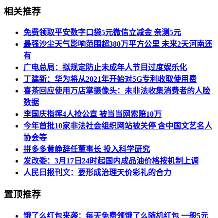
相关推荐
免费领取平安数字口袋5元微信立减金 亲测5元
最强沙尘天气影响范围超380万平方公里 未来2天河南还
有
广电总局：拟规定防止未成年人节目过度娱乐化
丁建新：华为将从2021年开始对5G专利收取使用费
喜茶回应使用万店掌摄像头：未非法收集消费者的人脸
数据
李国庆指挥4人抢公章 被当当网索赔10万
今年首批10家非法社会组织网站被关停 含中国文艺名人
协会等
拼多多黄峥辞任董事长 投入科学研究
发改委：3月17日24时起国内成品油价格按机制上调
人民日报刊文：要形成治理天价彩礼的合力
置顶推荐
饿了么红包来袭：每天免费领饿了么随机红包 一般5元