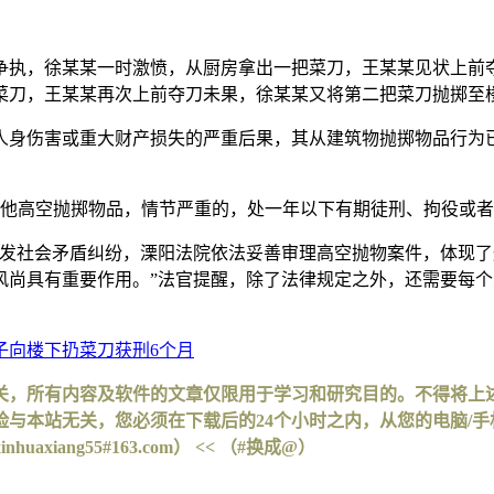
生争执，徐某某一时激愤，从厨房拿出一把菜刀，王某某见状上
菜刀，王某某再次上前夺刀未果，徐某某又将第二把菜刀抛掷至
人身伤害或重大财产损失的严重后果，其从建筑物抛掷物品行为
其他高空抛掷物品，情节严重的，处一年以下有期徒刑、拘役或
引发社会矛盾纠纷，溧阳法院依法妥善审理高空抛物案件，体现
尚具有重要作用。”法官提醒，除了法律规定之外，还需要每个
子向楼下扔菜刀获刑6个月
关，所有内容及软件的文章仅限用于学习和研究目的。不得将上
与本站无关，您必须在下载后的24个小时之内，从您的电脑/
iang55#163.com） << （#换成@）