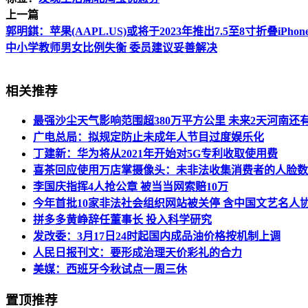
上一篇
郭明錤：苹果(AAPL.US)或将于2023年推出7.5至8寸折叠iPhon
中小学教师男女比例失衡 委员建议妥善解决
相关推荐
最强沙尘天气影响范围超380万平方公里 未来2天河南还
广电总局：拟规定防止未成年人节目过度娱乐化
丁建新：华为将从2021年开始对5G专利收取使用费
喜茶回应使用万店掌摄像头：未非法收集消费者的人脸数
李国庆指挥4人抢公章 被当当网索赔10万
今年首批10家非法社会组织网站被关停 含中国文艺名人
拼多多黄峥辞任董事长 投入科学研究
发改委：3月17日24时起国内成品油价格按机制上调
人民日报刊文：要形成治理天价彩礼的合力
美媒：西班牙今秋试点一周三休
置顶推荐