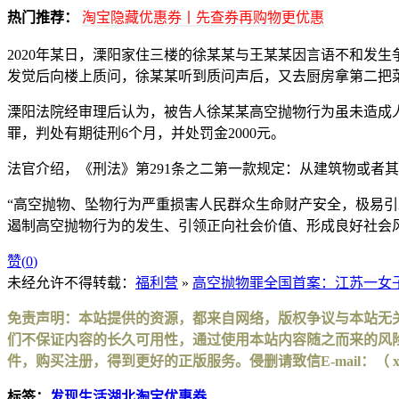
热门推荐：
淘宝隐藏优惠券丨先查券再购物更优惠
2020年某日，溧阳家住三楼的徐某某与王某某因言语不和发
发觉后向楼上质问，徐某某听到质问声后，又去厨房拿第二把
溧阳法院经审理后认为，被告人徐某某高空抛物行为虽未造成
罪，判处有期徒刑6个月，并处罚金2000元。
法官介绍，《刑法》第291条之二第一款规定：从建筑物或者
“高空抛物、坠物行为严重损害人民群众生命财产安全，极易
遏制高空抛物行为的发生、引领正向社会价值、形成良好社会风
赞(
0
)
未经允许不得转载：
福利营
»
高空抛物罪全国首案：江苏一女
免责声明：本站提供的资源，都来自网络，版权争议与本站无
们不保证内容的长久可用性，通过使用本站内容随之而来的风险
件，购买注册，得到更好的正版服务。侵删请致信E-mail：（ xinhuax
标签：
发现生活
湖北淘宝优惠券