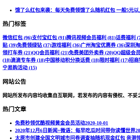
饿了么红包来袭：每天免费领饿了么随机红包 一般5元以
热门标签
微信红包 (96)
支付宝红包 (91)
腾讯视频会员福利 (81)
话费福利 (7
贴 (39)
免费领绿钻 (37)
游戏福利 (36)
广州淘宝优惠券 (36)
深圳淘宝
领打车券 (21)
QQ会员福利 (21)
免费美团外卖券 (20)
QQ超级会员福
(18)
滴滴专车券 (18)
中国移动积分换话费 (18)
限时福利 (17)
招商银
宁易购活动 (15)
网站公告
网站所发布内容均收集自互联网，若发布的内容有侵权、不妥
热门文章
免费秒领优酷视频黄金会员活动
2020-10-01
2020年12月6日新闻+微语：每早吃瓜时间带你读懂世界
20
太原市创建全国文明城市问卷调查抽随机现金红包 亲测领