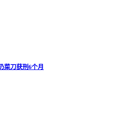
扔菜刀获刑6个月