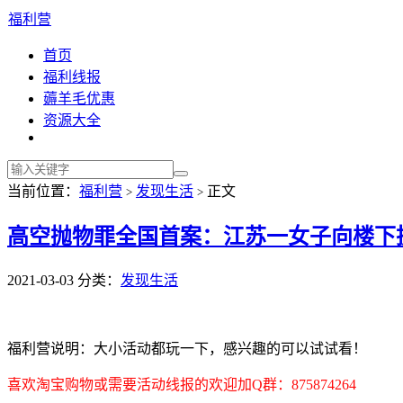
福利营
首页
福利线报
薅羊毛优惠
资源大全
当前位置：
福利营
发现生活
正文
>
>
高空抛物罪全国首案：江苏一女子向楼下
2021-03-03
分类：
发现生活
福利营说明：大小活动都玩一下，感兴趣的可以试试看！
喜欢淘宝购物或需要活动线报的欢迎加Q群：875874264