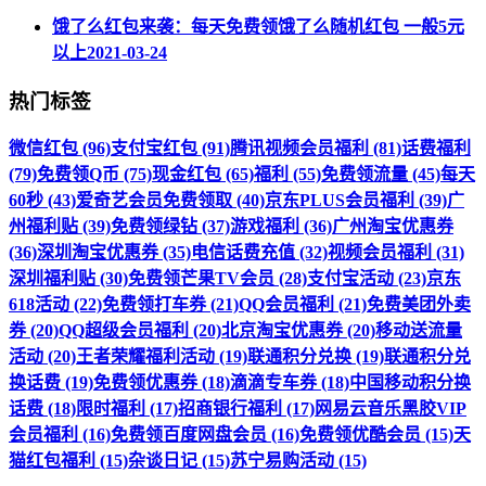
饿了么红包来袭：每天免费领饿了么随机红包 一般5元
以上
2021-03-24
热门标签
微信红包 (96)
支付宝红包 (91)
腾讯视频会员福利 (81)
话费福利
(79)
免费领Q币 (75)
现金红包 (65)
福利 (55)
免费领流量 (45)
每天
60秒 (43)
爱奇艺会员免费领取 (40)
京东PLUS会员福利 (39)
广
州福利贴 (39)
免费领绿钻 (37)
游戏福利 (36)
广州淘宝优惠券
(36)
深圳淘宝优惠券 (35)
电信话费充值 (32)
视频会员福利 (31)
深圳福利贴 (30)
免费领芒果TV会员 (28)
支付宝活动 (23)
京东
618活动 (22)
免费领打车券 (21)
QQ会员福利 (21)
免费美团外卖
券 (20)
QQ超级会员福利 (20)
北京淘宝优惠券 (20)
移动送流量
活动 (20)
王者荣耀福利活动 (19)
联通积分兑换 (19)
联通积分兑
换话费 (19)
免费领优惠券 (18)
滴滴专车券 (18)
中国移动积分换
话费 (18)
限时福利 (17)
招商银行福利 (17)
网易云音乐黑胶VIP
会员福利 (16)
免费领百度网盘会员 (16)
免费领优酷会员 (15)
天
猫红包福利 (15)
杂谈日记 (15)
苏宁易购活动 (15)