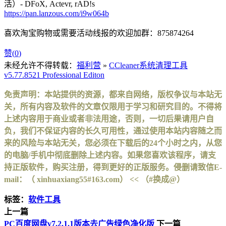
活）- DFoX, Actevr, rAD!s
https://pan.lanzous.com/i9w064b
喜欢淘宝购物或需要活动线报的欢迎加群：875874264
赞(
0
)
未经允许不得转载：
福利营
»
CCleaner系统清理工具
v5.77.8521 Professional Editon
免责声明：本站提供的资源，都来自网络，版权争议与本站无
关，所有内容及软件的文章仅限用于学习和研究目的。不得将
上述内容用于商业或者非法用途，否则，一切后果请用户自
负，我们不保证内容的长久可用性，通过使用本站内容随之而
来的风险与本站无关，您必须在下载后的24个小时之内，从您
的电脑/手机中彻底删除上述内容。如果您喜欢该程序，请支
持正版软件，购买注册，得到更好的正版服务。侵删请致信E-
mail：（ xinhuaxiang55#163.com） << （#换成@）
标签：
软件工具
上一篇
PC百度网盘v7.2.1.1版本去广告绿色净化版
下一篇