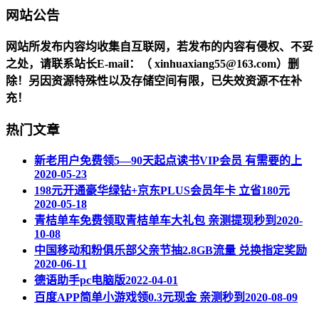
网站公告
网站所发布内容均收集自互联网，若发布的内容有侵权、不妥
之处，请联系站长
E-mail
：（ xinhuaxiang55@163.com）删
除！另因资源特殊性以及存储空间有限，已失效资源不在补
充！
热门文章
新老用户免费领5—90天起点读书VIP会员 有需要的上
2020-05-23
198元开通豪华绿钻+京东PLUS会员年卡 立省180元
2020-05-18
青桔单车免费领取青桔单车大礼包 亲测提现秒到
2020-
10-08
中国移动和粉俱乐部父亲节抽2.8GB流量 兑换指定奖励
2020-06-11
德语助手pc电脑版
2022-04-01
百度APP简单小游戏领0.3元现金 亲测秒到
2020-08-09