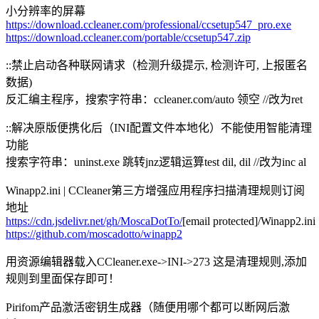
小分辨率的屏幕
https://download.ccleaner.com/professional/ccsetup547_pro.exe
https://download.ccleaner.com/portable/ccsetup547.zip
::禁止启动各种联网请求（检测升级提示, 检测许可, 上报匿名
数据)
反汇编主程序，搜索字符串：ccleaner.com/auto 领空 //改为ret
::解决原版便携化后（INI配置文件本地化）不能使用智能清理
功能
搜索字符串：uninst.exe 跳转jnz逻辑运算test dil, dil //改为inc al
Winapp2.ini | CCleaner第三方增强应用程序扫描清理规则订阅
地址
https://cdn.jsdelivr.net/gh/MoscaDotTo/
[email protected]
/Winapp2.ini
https://github.com/moscadotto/winapp2
用资源编辑器载入CCleaner.exe->INI->273 这是清理规则,添加
规则到里面保存即可！
Pirifom产品激活密钥生成器（随便用哪个都可以断网后激